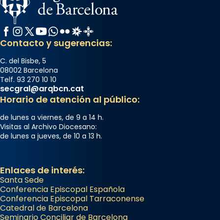
Facebook
Instagram
X / Twitter
YouTube
WhatsApp
Flickr
Radio Estel
Catalunya Cristiana
Contacto y sugerencias:
C. del Bisbe, 5
08002 Barcelona
Telf. 93 270 10 10
secgral@arqbcn.cat
Horario de atención al público:
de lunes a viernes, de 9 a 14 h.
Visitas al Archivo Diocesano:
de lunes a jueves, de 10 a 13 h.
Enlaces de interés:
Santa Sede
Conferencia Episcopal Española
Conferencia Episcopal Tarraconense
Catedral de Barcelona
Seminario Conciliar de Barcelona