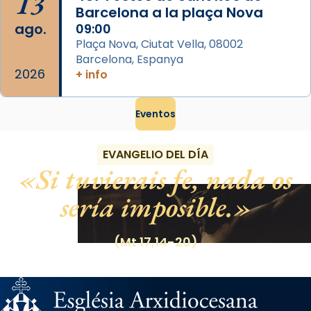
13
Barcelona a la plaça Nova
ago.
09:00
Plaça Nova, Ciutat Vella, 08002
Barcelona, Espanya
2026
+ info
Eventos
EVANGELIO DEL DÍA
Si tuvierais fe, nada os
sería imposible.
(Mt 17,14-20)