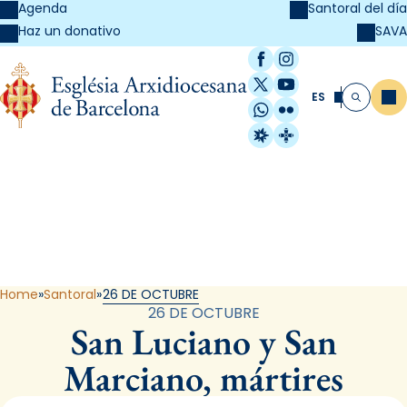
Agenda
Santoral del día
SAVA
Haz un donativo
Facebook
Instagram
X / Twitter
YouTube
ES
Me
Buscar
WhatsApp
Flickr
Radio Estel
Catalunya Cristi
Santoral
Home
Santoral
26 DE OCTUBRE
26 DE OCTUBRE
San Luciano y San
Marciano, mártires