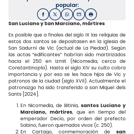
popular:
Facebook
X / Twitter
WhatsApp
Email
Imprimir
San Luciano y San Marciano, mártires
Es posible que a finales del siglo IX las reliquias de
estos dos santos se depositasen en la iglesia de
San Sadurní de Vic (actual de La Piedad). Según
las actas “edificantes” habrían sido martirizados
hacia el 250 en Izmit (Nicomedia, cerca de
Constantinopla). Hasta el siglo XIV su culto cobra
importancia y por eso se les hace hijos de Vic y
patronos de la ciudad (siglo XVII). Actualmente el
patronazgo ha sido transferido a san Miquel dels
Sants [2024].
En Nicomedia, de Bitinia,
santos Luciano y
Marciano, mártires
, que en tiempo del
emperador Decio, por orden del prefecto
Sabino, fueron quemados vivos (c. 250).
En Cartago, conmemoración de
san