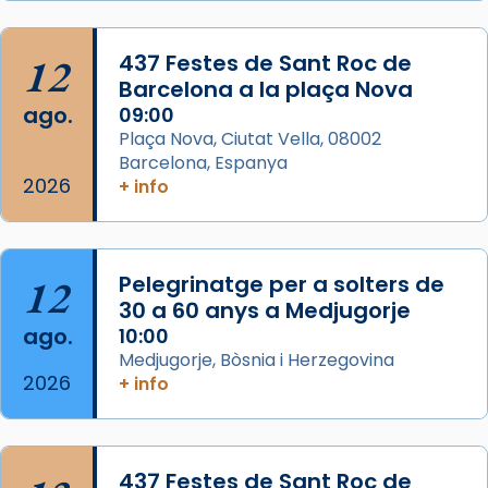
Semproniana, verges i màrtirs.
Acompanyant la història de sant Cugat, a
12
437 Festes de Sant Roc de
partir de l’Edat Mitjana sorgeix la tradició
Barcelona a la plaça Nova
que les santes Juliana (“relatiu a Júlia”) i
ago.
09:00
Semproniana (“relatiu a Semprònia =
Plaça Nova, Ciutat Vella, 08002
eterna”) són deixebles seves. I l’any 1667, el
Barcelona, Espanya
2026
frare Joan Gaspar Roig, afirma en una obra
+ info
que les santes són filles de l’antiga Iluro.
Mataró en reivindicarà les relíq
...
Ver más
12
Pelegrinatge per a solters de
Foto
30 a 60 anys a Medjugorje
ago.
10:00
View on Facebook
·
Share
Medjugorje, Bòsnia i Herzegovina
2026
+ info
437 Festes de Sant Roc de