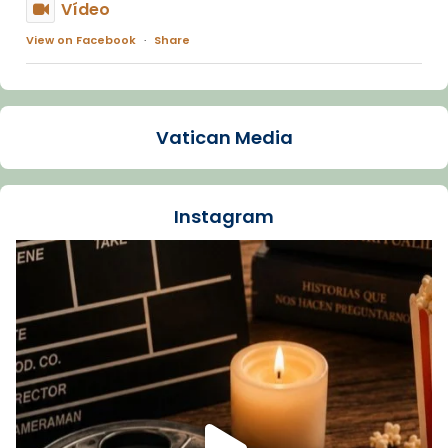
Vídeo
View on Facebook
·
Share
Arquebisbat de Barcelona
1 week ago
Vatican Media
La Carmina va patir depressió. Fa gairebé
dos mesos, a l'Estadi Lluís Companys, la
jove va fer arribar el seu testimoni al papa
Instagram
Lleó XIV.
Recupera l'entrevista comp
Vatican
tican News 👇
News
www.vaticannews.va/es/iglesia/news/2026-
07/carmina-historia-depresion-papa-viaje-
espana-testimoni...
Foto
View on Facebook
·
Share