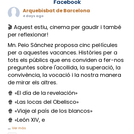
Facebook
Arquebisbat de Barcelona
4 days ago
🎬 Aquest estiu, cinema per gaudir i també
per reflexionar!
Mn. Peio Sánchez proposa cinc pel·lícules
per a aquestes vacances. Històries per a
tots els públics que ens conviden a fer-nos
preguntes sobre l'acollida, la superació, la
convivència, la vocació i la nostra manera
de mirar els altres.
🍿 «El día de la revelación»
🍿 «Las locas del Obelisco»
🍿 «Viaje al país de los blancos»
🍿 «León XIV, e
...
Ver más