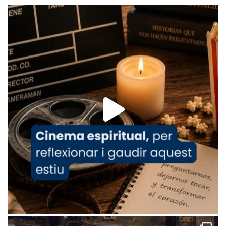
Recupera l'entrevista comp
Vatican
tican News 👇
News
www.vaticannews.va/es/iglesia/news/2026-
07/carmina-historia-depresion-papa-viaje-
espana-testimoni...
Foto
View on Facebook
·
Share
Arquebisbat de Barcelona
2 weeks ago
«Avui les santes Juliana i Semproniana ens
ajuden a alçar la mirada»
Mons. Sergi Gordo, bisbe de Tortosa, ha
presidit aquest 27 de juliol la missa de Les
Santes de Mataró.