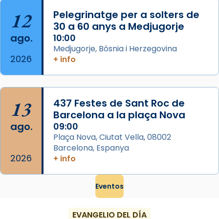
...
Ver más
12
Pelegrinatge per a solters de
Foto
30 a 60 anys a Medjugorje
ago.
10:00
View on Facebook
·
Share
Medjugorje, Bòsnia i Herzegovina
2026
+ info
13
437 Festes de Sant Roc de
Barcelona a la plaça Nova
ago.
09:00
Plaça Nova, Ciutat Vella, 08002
Barcelona, Espanya
2026
+ info
Eventos
EVANGELIO DEL DÍA