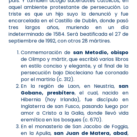
país. Y también acogió sacerdotes católicos, en
aquel ambiente protestante de persecución. Lo
triste es que un hijo suyo la denunció y fue
encarcelada en el Castillo de Dublin, donde pasó
tres largos años, muriendo en un día
indeterminado de 1584. Será beatificada el 27 de
septiembre de 1992, con otros 28 mártires.
Conmemoración de
san Metodio, obispo
de Olimpo y mártir, que escribió varios libros
en estilo conciso y elegante, y al final de la
persecución bajo Diocleciano fue coronado
por el martirio (c. 312).
En la región de Laon, en Neustria,
san
Gobano, presbítero
, el cual, nacido en
Hibernia (hoy Irlanda), fue discípulo en
Inglaterra de san Fusco, pasando luego por
amor a Cristo a la Galia, donde llevó vida
eremítica en los bosques (c. 670).
En el monasterio de San Jacobo de Foggia,
en la Apulia,
san Juan de Matera, abad
,