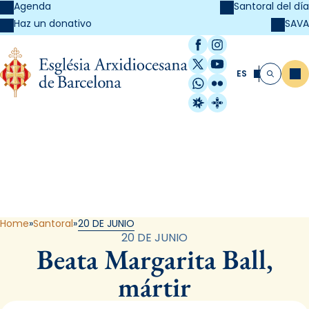
Agenda
Santoral del día
SAVA
Haz un donativo
Facebook
Instagram
X / Twitter
YouTube
ES
Me
Buscar
WhatsApp
Flickr
Radio Estel
Catalunya Cristi
Santoral
Home
Santoral
20 DE JUNIO
20 DE JUNIO
Beata Margarita Ball,
mártir