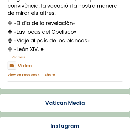
convivència, la vocació i la nostra manera
de mirar els altres.
🍿 «El día de la revelación»
🍿 «Las locas del Obelisco»
🍿 «Viaje al país de los blancos»
🍿 «León XIV, e
...
Ver más
Vídeo
View on Facebook
·
Share
Arquebisbat de Barcelona
1 week ago
Vatican Media
La Carmina va patir depressió. Fa gairebé
dos mesos, a l'Estadi Lluís Companys, la
jove va fer arribar el seu testimoni al papa
Instagram
Lleó XIV.