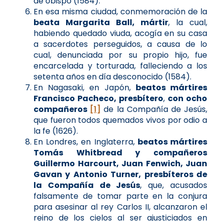
de obispo (1584).
En esa misma ciudad, conmemoración de la
beata Margarita Ball, mártir
, la cual,
habiendo quedado viuda, acogía en su casa
a sacerdotes perseguidos, a causa de lo
cual, denunciada por su propio hijo, fue
encarcelada y torturada, falleciendo a los
setenta años en día desconocido (1584).
En Nagasaki, en Japón,
beatos mártires
Francisco Pacheco, presbítero
,
con ocho
compañeros
[1]
de la Compañía de Jesús,
que fueron todos quemados vivos por odio a
la fe (1626).
En Londres, en Inglaterra,
beatos mártires
Tomás Whitbread y compañeros
Guillermo Harcourt, Juan Fenwich, Juan
Gavan y Antonio Turner, presbíteros de
la Compañía de Jesús
, que, acusados
falsamente de tomar parte en la conjura
para asesinar al rey Carlos II, alcanzaron el
reino de los cielos al ser ajusticiados en