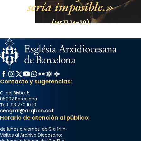
sería imposible.
(Mt 17,14-20)
Facebook
Instagram
X / Twitter
YouTube
WhatsApp
Flickr
Radio Estel
Catalunya Cristiana
Contacto y sugerencias:
C. del Bisbe, 5
08002 Barcelona
Telf. 93 270 10 10
secgral@arqbcn.cat
Horario de atención al público:
de lunes a viernes, de 9 a 14 h.
Visitas al Archivo Diocesano:
de lunes a jueves, de 10 a 13 h.