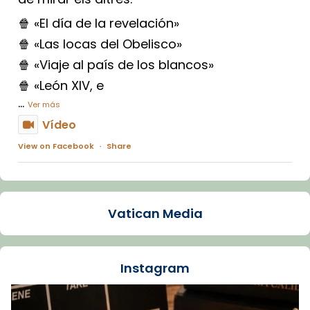
🍿 «El día de la revelación»
🍿 «Las locas del Obelisco»
🍿 «Viaje al país de los blancos»
🍿 «León XIV, e
...
Ver más
Vídeo
View on Facebook
·
Share
Arquebisbat de Barcelona
1 week ago
Vatican Media
La Carmina va patir depressió. Fa gairebé
dos mesos, a l'Estadi Lluís Companys, la
jove va fer arribar el seu testimoni al papa
Instagram
Lleó XIV.
Recupera l'entrevista comp
Vatican