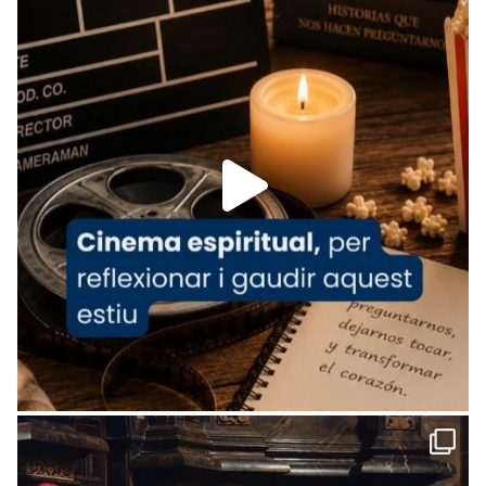
tican News 👇
News
www.vaticannews.va/es/iglesia/news/2026-
07/carmina-historia-depresion-papa-viaje-
espana-testimoni...
Foto
View on Facebook
·
Share
Arquebisbat de Barcelona
2 weeks ago
«Avui les santes Juliana i Semproniana ens
ajuden a alçar la mirada»
Mons. Sergi Gordo, bisbe de Tortosa, ha
presidit aquest 27 de juliol la missa de Les
Santes de Mataró.
🔗
tinyurl.com/cvu5jmbk