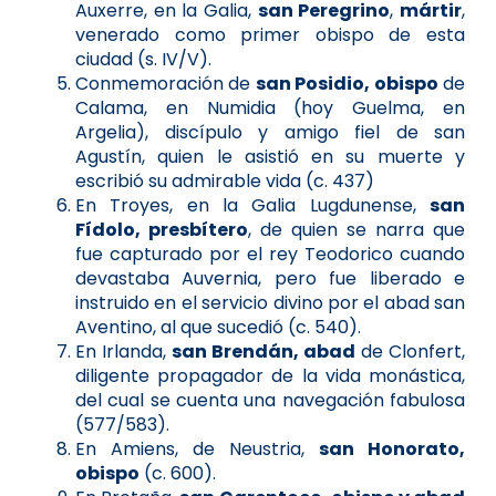
Auxerre, en la Galia,
san Peregrino
,
mártir
,
venerado como primer obispo de esta
ciudad (s. IV/V).
Conmemoración de
san Posidio, obispo
de
Calama, en Numidia (hoy Guelma, en
Argelia), discípulo y amigo fiel de san
Agustín, quien le asistió en su muerte y
escribió su admirable vida (c. 437)
En Troyes, en la Galia Lugdunense,
san
Fídolo, presbítero
, de quien se narra que
fue capturado por el rey Teodorico cuando
devastaba Auvernia, pero fue liberado e
instruido en el servicio divino por el abad san
Aventino, al que sucedió (c. 540).
En Irlanda,
san Brendán, abad
de Clonfert,
diligente propagador de la vida monástica,
del cual se cuenta una navegación fabulosa
(577/583).
En Amiens, de Neustria,
san Honorato,
obispo
(c. 600).