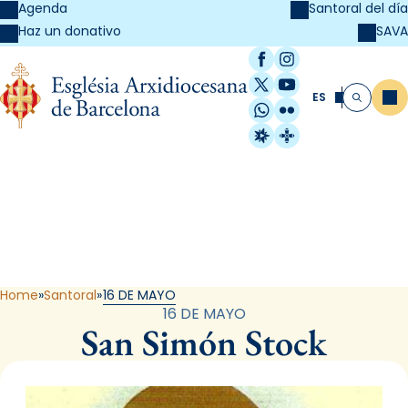
Agenda
Santoral del día
SAVA
Haz un donativo
Facebook
Instagram
X / Twitter
YouTube
ES
Me
Buscar
WhatsApp
Flickr
Radio Estel
Catalunya Cristi
Santoral
Home
Santoral
16 DE MAYO
16 DE MAYO
San Simón Stock