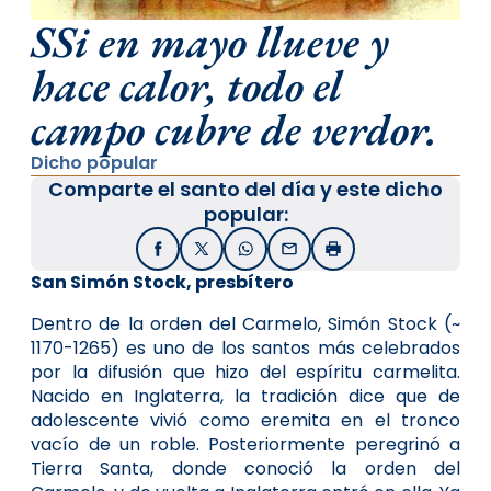
SSi en mayo llueve y
hace calor, todo el
campo cubre de verdor.
Dicho popular
Comparte el santo del día y este dicho
popular:
Facebook
X / Twitter
WhatsApp
Email
Imprimir
San Simón Stock, presbítero
Dentro de la orden del Carmelo, Si­món Stock (~
1170-1265) es uno de los santos más celebrados
por la difusión que hizo del espíritu carmelita.
Nacido en Inglaterra, la tradición dice que de
adolescente vivió como eremita en el tronco
vacío de un roble. Poste­riormente peregrinó a
Tierra Santa, donde conoció la orden del