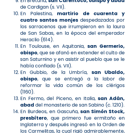
En Bretaña,
san Carentoco, obispo y abad
de Cardigan (s. VII).
En Palestina,
martirio de cuarenta y
cuatro santos monjes
despedazados por
los sarracenos que irrumpieron en la laura
de San Sabas, en la época del emperador
Heraclio (614).
En Toulouse, en Aquitania,
san Germerio,
obispo
, que se afanó en extender el culto de
san Saturnino y en asistir al pueblo que se le
había confiado (s. VII).
En Gubbio, de la Umbría,
san Ubaldo,
obispo
, que se entregó a la labor de
reformar la vida común de los clérigos
(1160).
En Fermo, del Piceno, en Italia,
san Adán,
abad
del monasterio de san Sabino (c. 1210).
En Burdeos, en Gascuña,
san Simón Stock,
presbítero
, que primero fue ermitaño en
Inglaterra y después ingresó en la Orden de
los Carmelitas, la cual rigió admirablemente,