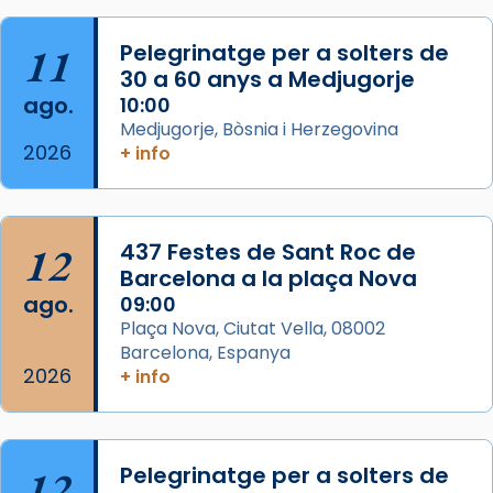
Foto
11
Pelegrinatge per a solters de
View on Facebook
·
Share
30 a 60 anys a Medjugorje
ago.
10:00
Arquebisbat de Barcelona
Medjugorje, Bòsnia i Herzegovina
2 weeks ago
2026
+ info
Memòria de les santes Juliana i
Semproniana, verges i màrtirs.
Acompanyant la història de sant Cugat, a
12
437 Festes de Sant Roc de
partir de l’Edat Mitjana sorgeix la tradició
Barcelona a la plaça Nova
que les santes Juliana (“relatiu a Júlia”) i
ago.
09:00
Semproniana (“relatiu a Semprònia =
Plaça Nova, Ciutat Vella, 08002
eterna”) són deixebles seves. I l’any 1667, el
Barcelona, Espanya
2026
frare Joan Gaspar Roig, afirma en una obra
+ info
que les santes són filles de l’antiga Iluro.
Mataró en reivindicarà les relíq
...
Ver más
12
Pelegrinatge per a solters de