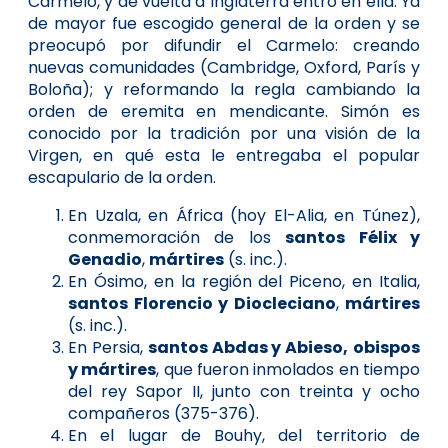
Carmelo, y de vuelta a Inglaterra entró en ella. Ya
de mayor fue escogido general de la orden y se
preocupó por difundir el Carmelo: creando
nuevas comunidades (Cambridge, Oxford, París y
Boloña); y reformando la regla cambiando la
orden de eremita en mendicante. Simón es
conocido por la tradición por una visión de la
Virgen, en qué esta le entregaba el popular
escapulario de la orden.
En Uzala, en África (hoy El-Alia, en Túnez),
conmemoración de los
santos Félix y
Genadio
,
mártires
(s. inc.).
En Ósimo, en la región del Piceno, en Italia,
santos Florencio y Diocleciano
,
mártires
(s. inc.).
En Persia,
santos Abdas y Abieso,
obispos
y mártires
, que fueron inmolados en tiempo
del rey Sapor II, junto con treinta y ocho
compañeros (375-376).
En el lugar de Bouhy, del territorio de