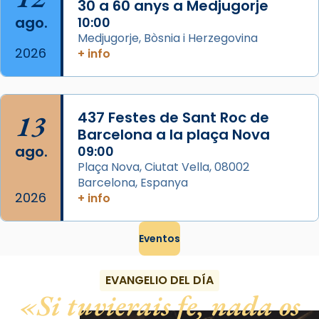
Foto
30 a 60 anys a Medjugorje
ago.
10:00
View on Facebook
·
Share
Medjugorje, Bòsnia i Herzegovina
2026
+ info
13
437 Festes de Sant Roc de
Barcelona a la plaça Nova
ago.
09:00
Plaça Nova, Ciutat Vella, 08002
Barcelona, Espanya
2026
+ info
Eventos
EVANGELIO DEL DÍA
Si tuvierais fe, nada os