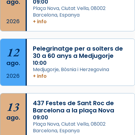
ago.
09:00
Semproniana (“relatiu a Semprònia =
Plaça Nova, Ciutat Vella, 08002
eterna”) són deixebles seves. I l’any 1667, el
Barcelona, Espanya
2026
frare Joan Gaspar Roig, afirma en una obra
+ info
que les santes són filles de l’antiga Iluro.
Mataró en reivindicarà les relíq
...
Ver más
12
Pelegrinatge per a solters de
Foto
30 a 60 anys a Medjugorje
ago.
10:00
View on Facebook
·
Share
Medjugorje, Bòsnia i Herzegovina
2026
+ info
13
437 Festes de Sant Roc de
Barcelona a la plaça Nova
ago.
09:00
Plaça Nova, Ciutat Vella, 08002
Barcelona, Espanya