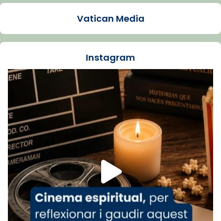
1 week ago
Vatican Media
La Carmina va patir depressió. Fa gairebé
dos mesos, a l'Estadi Lluís Companys, la
jove va fer arribar el seu testimoni al papa
Instagram
Lleó XIV.
Recupera l'entrevista comp
Vatican
tican News 👇
News
www.vaticannews.va/es/iglesia/news/2026-
07/carmina-historia-depresion-papa-viaje-
espana-testimoni...
Foto
View on Facebook
·
Share
Arquebisbat de Barcelona
2 weeks ago
«Avui les santes Juliana i Semproniana ens