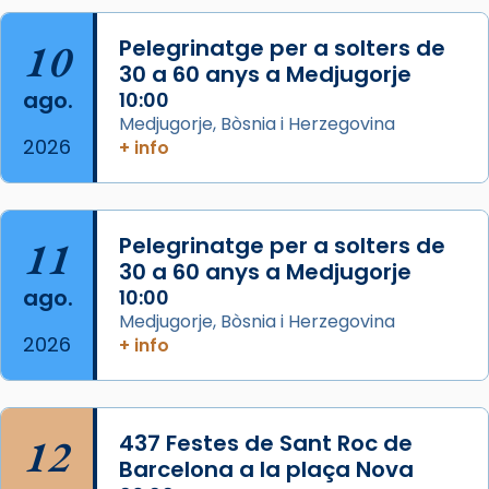
col·laboradors, a la Catedral de Barcelona.
10
Pelegrinatge per a solters de
L’arquebisbe de Barcelona, el cardenal Joan
30 a 60 anys a Medjugorje
Josep Omella, ha presidit la missa i l’ha
ago.
10:00
concelebrat el bisbe auxiliar de Barcelona,
Medjugorje, Bòsnia i Herzegovina
Mons. David Abadías.
2026
+ info
📸 Dr. G. Simón
Foto
11
Pelegrinatge per a solters de
View on Facebook
·
Share
30 a 60 anys a Medjugorje
ago.
10:00
Arquebisbat de Barcelona
Medjugorje, Bòsnia i Herzegovina
2 weeks ago
2026
+ info
Memòria de les santes Juliana i
Semproniana, verges i màrtirs.
Acompanyant la història de sant Cugat, a
12
437 Festes de Sant Roc de
partir de l’Edat Mitjana sorgeix la tradició
Barcelona a la plaça Nova
que les santes Juliana (“relatiu a Júlia”) i