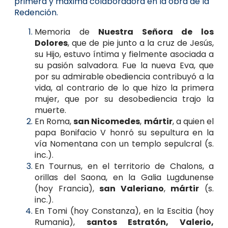
primera y máxima colaboradora en la obra de la
Redención.
Memoria de
Nuestra Señora de los
Dolores
, que de pie junto a la cruz de Jesús,
su Hijo, estuvo íntima y fielmente asociada a
su pasión salvadora. Fue la nueva Eva, que
por su admirable obediencia contribuyó a la
vida, al contrario de lo que hizo la primera
mujer, que por su desobediencia trajo la
muerte.
En Roma,
san Nicomedes
,
mártir
, a quien el
papa Bonifacio V honró su sepultura en la
vía Nomentana con un templo sepulcral (s.
inc.).
En Tournus, en el territorio de Chalons, a
orillas del Saona, en la Galia Lugdunense
(hoy Francia),
san Valeriano
,
mártir
(s.
inc.).
En Tomi (hoy Constanza), en la Escitia (hoy
Rumania),
santos Estratón, Valerio,