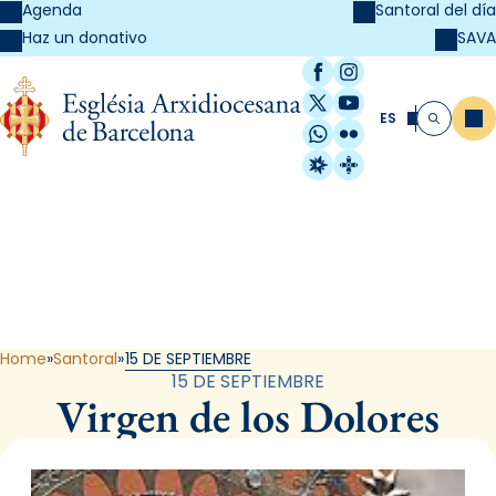
Agenda
Santoral del día
SAVA
Haz un donativo
Facebook
Instagram
X / Twitter
YouTube
ES
Me
Buscar
WhatsApp
Flickr
Radio Estel
Catalunya Cristi
Santoral
Home
Santoral
15 DE SEPTIEMBRE
15 DE SEPTIEMBRE
Virgen de los Dolores