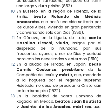
persecución sarracena, después de sufrir
una larga y dura prisión (852).
En Busseto, en la región de Fidenza, de la
Emilia,
beato Rolando de Médicis
,
anacoreta
, que pasó una vida solitaria por
los duros Alpes, viviendo en gran penitencia
y conversando sólo con Dios (1386).
En Génova, en la Liguria, de Italia,
santa
Catalina Fieschi
,
viuda
, insigne por el
desprecio de lo mundano, por sus
frecuentes ayunos, amor de Dios y caridad
para con los necesitados y enfermos (1510).
En la ciudad de Hirado, en Japón,
beato
Camilo Costanzo
,
presbítero
de la
Compañía de Jesús
y mártir
, que, mandado
a la hoguera por el regente supremo
Hidetada, no cesó de predicar a Cristo aún
en la misma pira (1622).
En la localidad de Santo Domingo de
Xagacia, en México,
beatos Juan Bautista
y Jacinto de los Ángeles
,
mártires
, que,