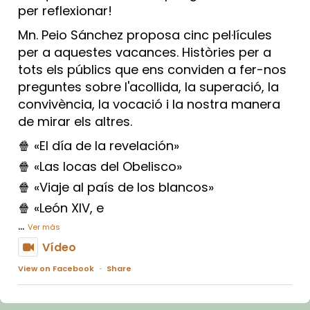
per reflexionar!
Mn. Peio Sánchez proposa cinc pel·lícules
per a aquestes vacances. Històries per a
tots els públics que ens conviden a fer-nos
preguntes sobre l'acollida, la superació, la
convivència, la vocació i la nostra manera
de mirar els altres.
🍿 «El día de la revelación»
🍿 «Las locas del Obelisco»
🍿 «Viaje al país de los blancos»
🍿 «León XIV, e
...
Ver más
Vídeo
View on Facebook
·
Share
Arquebisbat de Barcelona