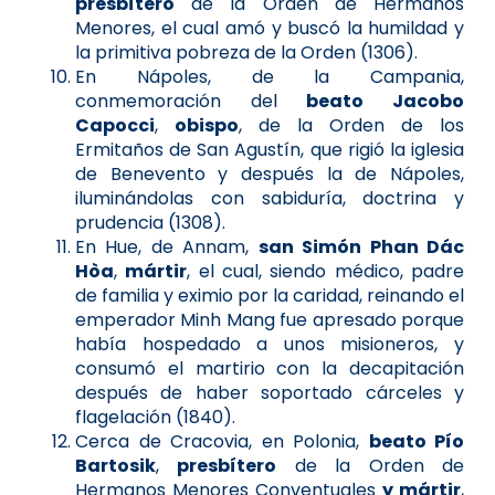
presbítero
de la Orden de Hermanos
Menores, el cual amó y buscó la humildad y
la primitiva pobreza de la Orden (1306).
En Nápoles, de la Campania,
conmemoración del
beato Jacobo
Capocci
,
obispo
, de la Orden de los
Ermitaños de San Agustín, que rigió la iglesia
de Benevento y después la de Nápoles,
iluminándolas con sabiduría, doctrina y
prudencia (1308).
En Hue, de Annam,
san Simón Phan Dác
Hòa
,
mártir
, el cual, siendo médico, padre
de familia y eximio por la caridad, reinando el
emperador Minh Mang fue apresado porque
había hospedado a unos misioneros, y
consumó el martirio con la decapitación
después de haber soportado cárceles y
flagelación (1840).
Cerca de Cracovia, en Polonia,
beato Pío
Bartosik
,
presbítero
de la Orden de
Hermanos Menores Conventuales
y mártir
,