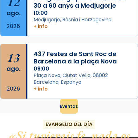
12
Foto
30 a 60 anys a Medjugorje
ago.
10:00
View on Facebook
·
Share
Medjugorje, Bòsnia i Herzegovina
2026
+ info
13
437 Festes de Sant Roc de
Barcelona a la plaça Nova
ago.
09:00
Plaça Nova, Ciutat Vella, 08002
Barcelona, Espanya
2026
+ info
Eventos
EVANGELIO DEL DÍA
Si tuvierais fe, nada os