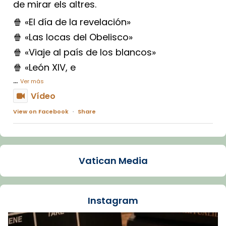
de mirar els altres.
🍿 «El día de la revelación»
🍿 «Las locas del Obelisco»
🍿 «Viaje al país de los blancos»
🍿 «León XIV, e
...
Ver más
Vídeo
View on Facebook
·
Share
Arquebisbat de Barcelona
1 week ago
Vatican Media
La Carmina va patir depressió. Fa gairebé
dos mesos, a l'Estadi Lluís Companys, la
jove va fer arribar el seu testimoni al papa
Instagram
Lleó XIV.
Recupera l'entrevista comp
Vatican