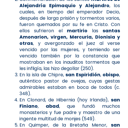
Alejandría
Epimaquio y Alejandro
, los
cuales, en tiempo del emperador Decio,
después de larga prisión y tormentos varios,
fueron quemados por su fe en Cristo. Con
ellos sufrieron el
martirio
las
santas
Amonarion, virgen, Mercuria, Dionisia y
otras
, y avergonzado el juez al verse
vencido por las mujeres, y temiendo ser
vencido también por la constancia que
mostraban en los inauditos tormentos que
les infligía, las hizo degollar (250).
En la isla de Chipre,
san Espiridión
,
obispo
,
auténtico pastor de ovejas, cuyas gestas
admirables estaban en boca de todos (c.
348).
En Clonard, de Hibernia (hoy Irlanda),
san
Finiano
,
abad
, que fundó muchos
monasterios y fue padre y maestro de una
ingente multitud de monjes (549).
En Quimper, de la Bretaña Menor,
san