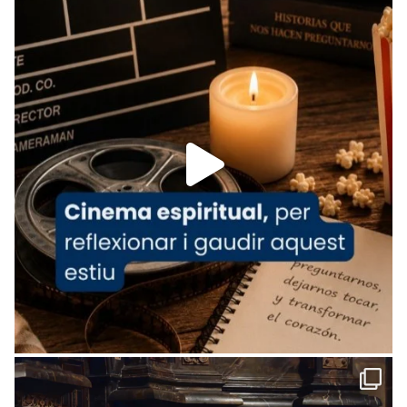
tican News 👇
News
www.vaticannews.va/es/iglesia/news/2026-
07/carmina-historia-depresion-papa-viaje-
espana-testimoni...
Foto
View on Facebook
·
Share
Arquebisbat de Barcelona
2 weeks ago
«Avui les santes Juliana i Semproniana ens
ajuden a alçar la mirada»
Mons. Sergi Gordo, bisbe de Tortosa, ha
presidit aquest 27 de juliol la missa de Les
Santes de Mataró.
🔗
tinyurl.com/cvu5jmbk