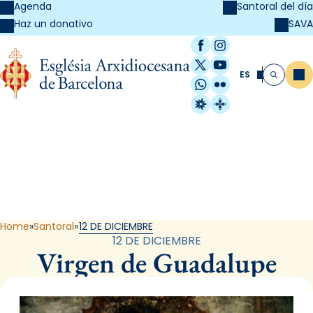
Agenda
Santoral del día
SAVA
Haz un donativo
Facebook
Instagram
X / Twitter
YouTube
ES
Me
Buscar
WhatsApp
Flickr
Radio Estel
Catalunya Cristi
Santoral
Home
Santoral
12 DE DICIEMBRE
12 DE DICIEMBRE
Virgen de Guadalupe