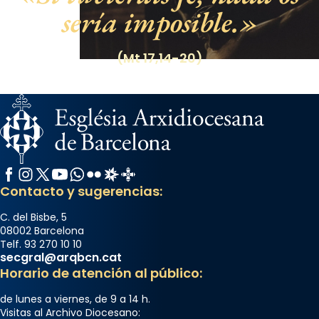
sería imposible.
(Mt 17,14-20)
Facebook
Instagram
X / Twitter
YouTube
WhatsApp
Flickr
Radio Estel
Catalunya Cristiana
Contacto y sugerencias:
C. del Bisbe, 5
08002 Barcelona
Telf. 93 270 10 10
secgral@arqbcn.cat
Horario de atención al público:
de lunes a viernes, de 9 a 14 h.
Visitas al Archivo Diocesano: