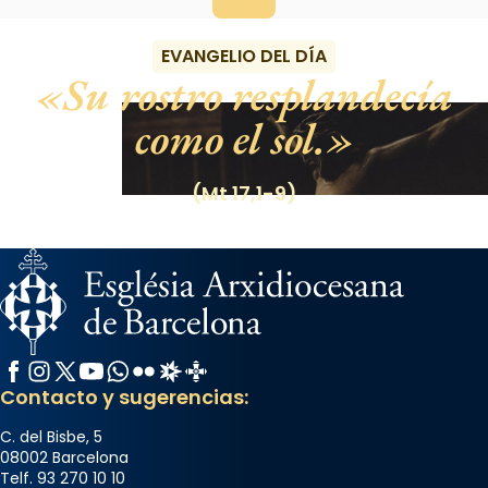
EVANGELIO DEL DÍA
Su rostro resplandecía
como el sol.
(Mt 17,1-9)
Facebook
Instagram
X / Twitter
YouTube
WhatsApp
Flickr
Radio Estel
Catalunya Cristiana
Contacto y sugerencias:
C. del Bisbe, 5
08002 Barcelona
Telf. 93 270 10 10