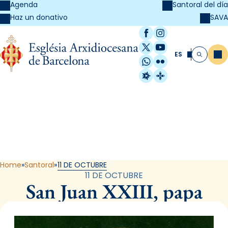
Agenda
Santoral del día
SAVA
Haz un donativo
Facebook
Instagram
X / Twitter
YouTube
ES
Me
Buscar
WhatsApp
Flickr
Radio Estel
Catalunya Cristi
Santoral
Home
Santoral
11 DE OCTUBRE
11 DE OCTUBRE
San Juan XXIII, papa