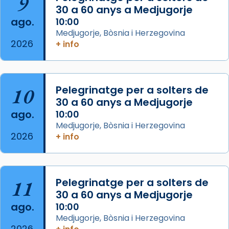
9
Josep Omella, ha presidit la missa i l’ha
30 a 60 anys a Medjugorje
concelebrat el bisbe auxiliar de Barcelona,
ago.
10:00
Mons. David Abadías.
Medjugorje, Bòsnia i Herzegovina
2026
+ info
📸 Dr. G. Simón
Foto
View on Facebook
·
Share
10
Pelegrinatge per a solters de
30 a 60 anys a Medjugorje
Arquebisbat de Barcelona
ago.
10:00
2 weeks ago
Medjugorje, Bòsnia i Herzegovina
2026
Memòria de les santes Juliana i
+ info
Semproniana, verges i màrtirs.
Acompanyant la història de sant Cugat, a
partir de l’Edat Mitjana sorgeix la tradició
11
Pelegrinatge per a solters de
que les santes Juliana (“relatiu a Júlia”) i
30 a 60 anys a Medjugorje
Semproniana (“relatiu a Semprònia =
ago.
10:00
eterna”) són deixebles seves. I l’any 1667, el
Medjugorje, Bòsnia i Herzegovina
2026