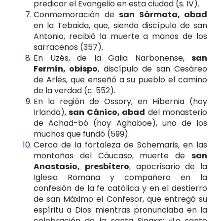
predicar el Evangelio en esta ciudad (s. IV).
Conmemoración de
san Sármata, abad
en la Tebaida, que, siendo discípulo de san
Antonio, recibió la muerte a manos de los
sarracenos (357).
En Uzés, de la Galia Narbonense,
san
Fermín, obispo
, discípulo de san Cesáreo
de Arlés, que enseñó a su pueblo el camino
de la verdad (c. 552).
En la región de Ossory, en Hibernia (hoy
Irlanda),
san Cánico, abad
del monasterio
de Achad-bó (hoy Aghaboe), uno de los
muchos que fundó (599).
Cerca de la fortaleza de Schemaris, en las
montañas del Cáucaso, muerte de
san
Anastasio, presbítero
, apocrisario de la
Iglesia Romana y compañero en la
confesión de la fe católica y en el destierro
de san Máximo el Confesor, que entregó su
espíritu a Dios mientras pronunciaba en la
celebración de la santa Sinaxis: «Lo santo