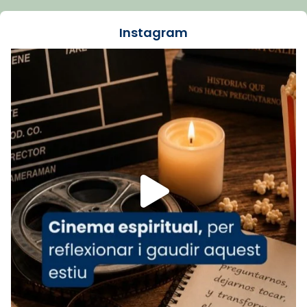
dos mesos, a l'Estadi Lluís Companys, la
jove va fer arribar el seu testimoni al papa
Instagram
Lleó XIV.
Recupera l'entrevista comp
Vatican
tican News 👇
News
www.vaticannews.va/es/iglesia/news/2026-
07/carmina-historia-depresion-papa-viaje-
espana-testimoni...
Foto
View on Facebook
·
Share
Arquebisbat de Barcelona
1 week ago
«Avui les santes Juliana i Semproniana ens
ajuden a alçar la mirada»
Mons. Sergi Gordo, bisbe de Tortosa, ha