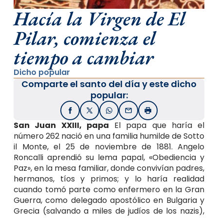
Hacía la Virgen de El
Pilar, comienza el
tiempo a cambiar
Dicho popular
Comparte el santo del día y este dicho
popular:
Facebook
X / Twitter
WhatsApp
Email
Imprimir
San Juan XXIII, papa
El papa que haría el
número 262 nació en una familia humilde de Sotto
il Monte, el 25 de noviembre de 1881. Angelo
Roncalli aprendió su lema papal, «Obediencia y
Paz», en la mesa familiar, donde convivían padres,
hermanos, tíos y primos; y lo haría realidad
cuando tomó parte como enfermero en la Gran
Guerra, como delegado apostólico en Bulgaria y
Grecia (salvando a miles de judíos de los nazis),