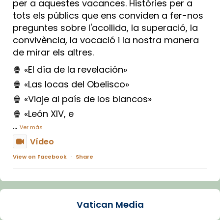
per a aquestes vacances. Històries per a
tots els públics que ens conviden a fer-nos
preguntes sobre l'acollida, la superació, la
convivència, la vocació i la nostra manera
de mirar els altres.
🍿 «El día de la revelación»
🍿 «Las locas del Obelisco»
🍿 «Viaje al país de los blancos»
🍿 «León XIV, e
...
Ver más
Vídeo
View on Facebook
·
Share
Arquebisbat de Barcelona
1 week ago
Vatican Media
La Carmina va patir depressió. Fa gairebé