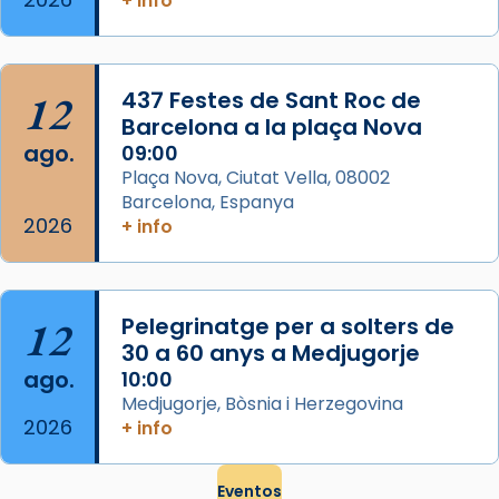
+ info
frare Joan Gaspar Roig, afirma en una obra
que les santes són filles de l’antiga Iluro.
Mataró en reivindicarà les relíq
...
Ver más
12
437 Festes de Sant Roc de
Foto
Barcelona a la plaça Nova
ago.
09:00
View on Facebook
·
Share
Plaça Nova, Ciutat Vella, 08002
Barcelona, Espanya
2026
+ info
12
Pelegrinatge per a solters de
30 a 60 anys a Medjugorje
ago.
10:00
Medjugorje, Bòsnia i Herzegovina
2026
+ info
Eventos