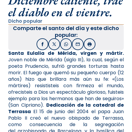
Diciembre caliente, trae
el diablo en el vientre.
Dicho popular
Comparte el santo del día y este dicho
popular:
Facebook
X / Twitter
WhatsApp
Email
Imprimir
Santa Eulalia de Mérida, virgen y mártir.
Joven noble de Mérida (siglo III), la cual, según el
poeta Prudencio, sufrió grandes torturas hasta
morir. El fuego que quemó su pequeño cuerpo (12
años) hizo que brillara más aún su fe: «(Los
mártires) resististeis con firmeza el mundo,
ofrecisteis a Dios un espectáculo glorioso, fuisteis
ejemplo para los hermanos que han de seguiros»
(San Cipriano).
Dedicación de la catedral de
Terrassa
El 15 de junio del 2004 el papa Juan
Pablo II creó el nuevo obispado de Terrassa,
como consecuencia de la segregación
del arzobispado de Barcelona, y la basílica del