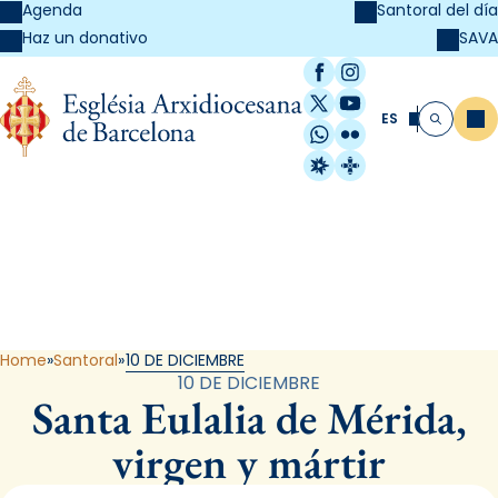
Agenda
Santoral del día
SAVA
Haz un donativo
Facebook
Instagram
X / Twitter
YouTube
ES
Me
Buscar
WhatsApp
Flickr
Radio Estel
Catalunya Cristi
Santoral
Home
Santoral
10 DE DICIEMBRE
10 DE DICIEMBRE
Santa Eulalia de Mérida,
virgen y mártir