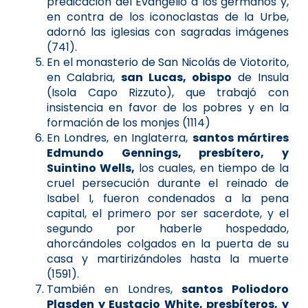
predicación del Evangelio a los germanos y,
en contra de los iconoclastas de la Urbe,
adornó las iglesias con sagradas imágenes
(741).
En el monasterio de San Nicolás de Viotorito,
en Calabria,
san Lucas, obispo
de Insula
(Isola Capo Rizzuto), que trabajó con
insistencia en favor de los pobres y en la
formación de los monjes (1114)
En Londres, en Inglaterra,
santos mártires
Edmundo Gennings, presbítero, y
Suintino Wells,
los cuales, en tiempo de la
cruel persecución durante el reinado de
Isabel I, fueron condenados a la pena
capital, el primero por ser sacerdote, y el
segundo por haberle hospedado,
ahorcándoles colgados en la puerta de su
casa y martirizándoles hasta la muerte
(1591).
También en Londres,
santos Poliodoro
Plasden y Eustacio White, presbíteros, y