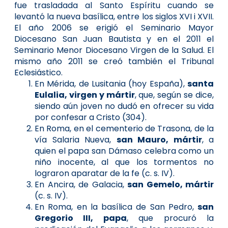
fue trasladada al Santo Espíritu cuando se
levantó la nueva basílica, entre los siglos XVI i XVII.
El año 2006 se erigió el Seminario Mayor
Diocesano San Juan Bautista y en el 2011 el
Seminario Menor Diocesano Virgen de la Salud. El
mismo año 2011 se creó también el Tribunal
Eclesiástico.
En Mérida, de Lusitania (hoy España),
santa
Eulalia, virgen y mártir
, que, según se dice,
siendo aún joven no dudó en ofrecer su vida
por confesar a Cristo (304).
En Roma, en el cementerio de Trasona, de la
vía Salaria Nueva,
san Mauro, mártir
, a
quien el papa san Dámaso celebra como un
niño inocente, al que los tormentos no
lograron aparatar de la fe (c. s. IV).
En Ancira, de Galacia,
san Gemelo, mártir
(c. s. IV).
En Roma, en la basílica de San Pedro,
san
Gregorio III, papa
, que procuró la