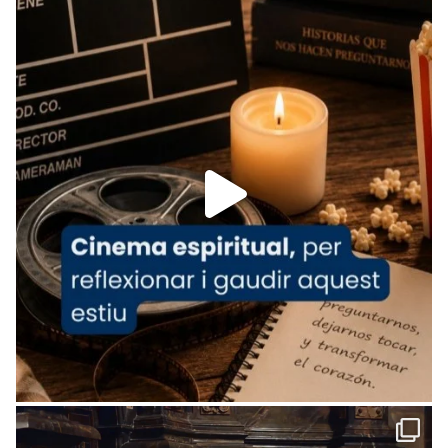
Recupera l'entrevista comp
Vatican
tican News 👇
News
www.vaticannews.va/es/iglesia/news/2026-
07/carmina-historia-depresion-papa-viaje-
espana-testimoni...
Foto
View on Facebook
·
Share
Arquebisbat de Barcelona
1 week ago
«Avui les santes Juliana i Semproniana ens
ajuden a alçar la mirada»
Mons. Sergi Gordo, bisbe de Tortosa, ha
presidit aquest 27 de juliol la missa de Les
Santes de Mataró.
🔗
tinyurl.com/cvu5jmbk