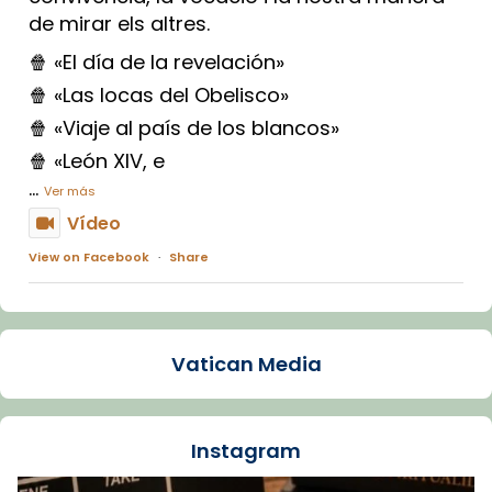
de mirar els altres.
🍿 «El día de la revelación»
🍿 «Las locas del Obelisco»
🍿 «Viaje al país de los blancos»
🍿 «León XIV, e
...
Ver más
Vídeo
View on Facebook
·
Share
Arquebisbat de Barcelona
1 week ago
Vatican Media
La Carmina va patir depressió. Fa gairebé
dos mesos, a l'Estadi Lluís Companys, la
jove va fer arribar el seu testimoni al papa
Instagram
Lleó XIV.