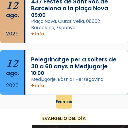
12
437 Festes de Sant Roc de
Foto
Barcelona a la plaça Nova
ago.
09:00
View on Facebook
·
Share
Plaça Nova, Ciutat Vella, 08002
Barcelona, Espanya
2026
+ info
12
Pelegrinatge per a solters de
30 a 60 anys a Medjugorje
ago.
10:00
Medjugorje, Bòsnia i Herzegovina
2026
+ info
Eventos
EVANGELIO DEL DÍA