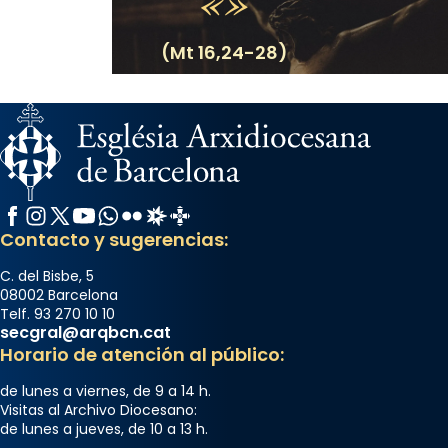
(Mt 16,24-28)
Facebook
Instagram
X / Twitter
YouTube
WhatsApp
Flickr
Radio Estel
Catalunya Cristiana
Contacto y sugerencias:
C. del Bisbe, 5
08002 Barcelona
Telf. 93 270 10 10
secgral@arqbcn.cat
Horario de atención al público:
de lunes a viernes, de 9 a 14 h.
Visitas al Archivo Diocesano:
de lunes a jueves, de 10 a 13 h.