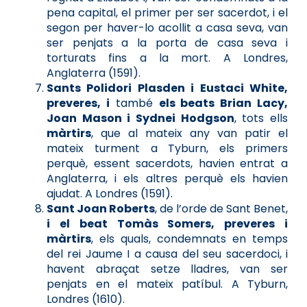
pena capital, el primer per ser sacerdot, i el
segon per haver-lo acollit a casa seva, van
ser penjats a la porta de casa seva i
torturats fins a la mort. A Londres,
Anglaterra (1591).
Sants Polidori Plasden i Eustaci White,
preveres, i
també
els beats Brian Lacy,
Joan Mason i Sydnei Hodgson
, tots ells
màrtirs
, que al mateix any van patir el
mateix turment a Tyburn, els primers
perquè, essent sacerdots, havien entrat a
Anglaterra, i els altres perquè els havien
ajudat. A Londres (1591).
Sant Joan Roberts
, de l’orde de Sant Benet,
i el beat Tomàs Somers, preveres i
màrtirs
, els quals, condemnats en temps
del rei Jaume I a causa del seu sacerdoci, i
havent abraçat setze lladres, van ser
penjats en el mateix patíbul. A Tyburn,
Londres (1610).