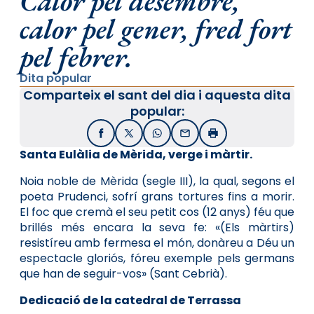
Calor pel desembre,
calor pel gener, fred fort
pel febrer.
Dita popular
Comparteix el sant del dia i aquesta dita
popular:
Facebook
X / Twitter
WhatsApp
Email
Imprimir
Santa Eulàlia de Mèrida, verge i màrtir.
Noia noble de Mèrida (segle III), la qual, segons el
poeta Prudenci, sofrí grans tortures fins a morir.
El foc que cremà el seu petit cos (12 anys) féu que
brillés més encara la seva fe: «(Els màrtirs)
resistíreu amb fermesa el món, donàreu a Déu un
espectacle gloriós, fóreu exemple pels germans
que han de seguir-vos» (Sant Cebrià).
Dedicació de la catedral de Terrassa