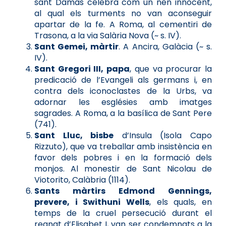
sant Damas celebra com un nen innocent,
al qual els turments no van aconseguir
apartar de la fe. A Roma, al cementiri de
Trasona, a la via Salària Nova (~ s. IV).
Sant Gemei, màrtir
. A Ancira, Galàcia (~ s.
IV).
Sant Gregori III, papa
, que va procurar la
predicació de l’Evangeli als germans i, en
contra dels iconoclastes de la Urbs, va
adornar les esglésies amb imatges
sagrades. A Roma, a la basílica de Sant Pere
(741).
Sant Lluc, bisbe
d’Insula (Isola Capo
Rizzuto), que va treballar amb insistència en
favor dels pobres i en la formació dels
monjos. Al monestir de Sant Nicolau de
Viotorito, Calàbria (1114).
Sants màrtirs Edmond Gennings,
prevere, i Swithuni Wells
, els quals, en
temps de la cruel persecució durant el
regnat d’Elisabet I, van ser condemnats a la