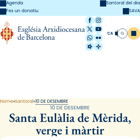
Agenda
Santoral del dia
SAVA
Fes un donatiu
Facebook
Instagram
X / Twitter
YouTube
CA
Me
Cerca
WhatsApp
Flickr
Radio Estel
Catalunya Cristi
Santoral
Home
Santoral
10 DE DESEMBRE
10 DE DESEMBRE
Santa Eulàlia de Mèrida,
verge i màrtir