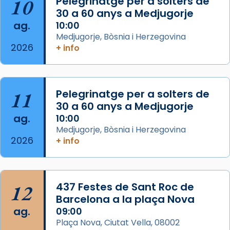
10
Pelegrinatge per a solters de
missa d’acció de gràcies en agraïment al
30 a 60 anys a Medjugorje
ag.
comitè organitzador de la visita apostòlica
10:00
Medjugorje, Bòsnia i Herzegovina
del Sant Pare Lleó XIV a Barcelona, i als
2026
+ info
col·laboradors, a la Catedral de Barcelona.
L’arquebisbe de Barcelona, el cardenal Joan
Josep Omella, ha presidit la missa i l’ha
11
Pelegrinatge per a solters de
concelebrat el bisbe auxiliar de Barcelona,
30 a 60 anys a Medjugorje
Mons. David Abadías.
ag.
10:00
📸 Dr. G. Simón
Medjugorje, Bòsnia i Herzegovina
2026
+ info
Photo
View on Facebook
·
Share
12
437 Festes de Sant Roc de
Arquebisbat de Barcelona
2 weeks ago
Barcelona a la plaça Nova
ag.
09:00
Memòria de les santes Juliana i
Plaça Nova, Ciutat Vella, 08002
Semproniana, verges i màrtirs.