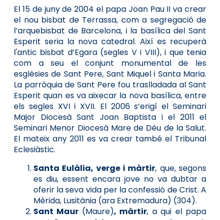
El 15 de juny de 2004 el papa Joan Pau II va crear
el nou bisbat de Terrassa, com a segregació de
l’arquebisbat de Barcelona, i la basílica del Sant
Esperit seria la nova catedral. Així es recuperà
l'antic bisbat d’Egara (segles V i VIII), i que tenia
com a seu el conjunt monumental de les
esglésies de Sant Pere, Sant Miquel i Santa Maria.
La parròquia de Sant Pere fou traslladada al Sant
Esperit quan es va aixecar la nova basílica, entre
els segles XVI i XVII. El 2006 s’erigí el Seminari
Major Diocesà Sant Joan Baptista i el 2011 el
Seminari Menor Diocesà Mare de Déu de la Salut.
El mateix any 2011 es va crear també el Tribunal
Eclesiàstic.
Santa Eulàlia, verge i màrtir
, que, segons
es diu, essent encara jove no va dubtar a
oferir la seva vida per la confessió de Crist. A
Mèrida, Lusitània (ara Extremadura) (304).
Sant Maur
(Maure)
, màrtir
, a qui el papa