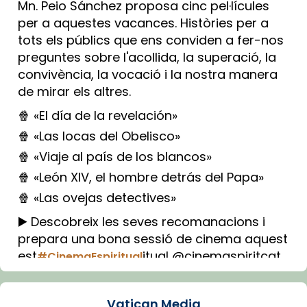
Mn. Peio Sánchez proposa cinc pel·lícules
per a aquestes vacances. Històries per a
tots els públics que ens conviden a fer-nos
preguntes sobre l'acollida, la superació, la
convivència, la vocació i la nostra manera
de mirar els altres.
🍿 «El día de la revelación»
🍿 «Las locas del Obelisco»
🍿 «Viaje al país de los blancos»
🍿 «León XIV, el hombre detrás del Papa»
🍿 «Las ovejas detectives»
▶️ Descobreix les seves recomanacions i
prepara una bona sessió de cinema aquest
est
itual @cinemaspiritcat
#CinemaEspiritual
Imatge: Generada amb IA (OpenAI)
Video
Vatican Media