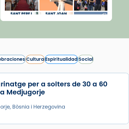
ebraciones
Cultura
Espiritualidad
Social
rinatge per a solters de 30 a 60
Síguenos en Instagram
 a Medjugorje
Cargar más...
rje, Bòsnia i Herzegovina