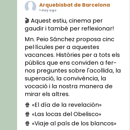
Arquebisbat de Barcelona
1 day ago
🎬 Aquest estiu, cinema per
gaudir i també per reflexionar!
Mn. Peio Sánchez proposa cinc
pel·lícules per a aquestes
vacances. Històries per a tots els
públics que ens conviden a fer-
nos preguntes sobre l'acollida, la
superació, la convivència, la
vocació i la nostra manera de
mirar els altres.
🍿 «El día de la revelación»
🍿 «Las locas del Obelisco»
🍿 «Viaje al país de los blancos»