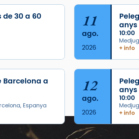
s de 30 a 60
11
Peleg
anys
ago.
10:00
Medjugo
2026
+ info
e Barcelona a
12
Peleg
anys
ago.
10:00
arcelona, Espanya
Medjugo
2026
+ info
Eventos