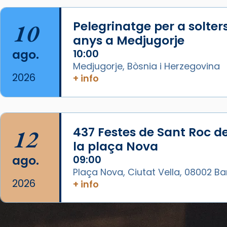
07/carmina-historia-depresion-
papa-viaje-espana-testimoni...
10
Pelegrinatge per a solter
Foto
anys a Medjugorje
View on Facebook
·
Share
ago.
10:00
Medjugorje, Bòsnia i Herzegovina
Arquebisbat de Barcelona
2026
+ info
1 week ago
«Avui les santes Juliana i
Semproniana ens ajuden a alçar
12
437 Festes de Sant Roc d
la mirada»
la plaça Nova
Mons. Sergi Gordo, bisbe de
ago.
09:00
Tortosa, ha presidit aquest 27 de
Plaça Nova, Ciutat Vella, 08002 B
juliol la missa de Les Santes de
2026
+ info
Mataró.
🔗
tinyurl.com/cvu5jmbk