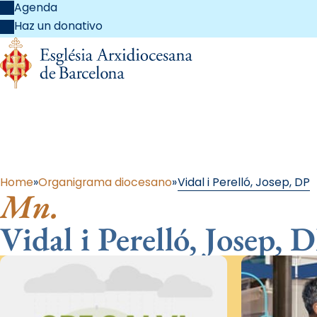
Agenda
Haz un donativo
Al 
Home
Organigrama diocesano
Vidal i Perelló, Josep, DP
Mn.
Vidal i Perelló, Josep, 