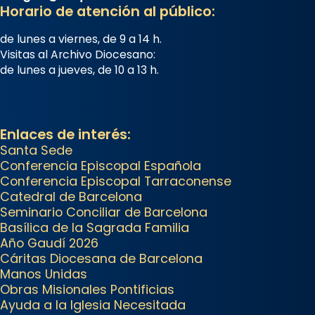
Horario de atención al público:
concelebrat el bisbe auxiliar de
Barcelona, Mons. David Abadías.
de lunes a viernes, de 9 a 14 h.
Visitas al Archivo Diocesano:
📸 Dr. G. Simón
de lunes a jueves, de 10 a 13 h.
Foto
View on Facebook
·
Share
Enlaces de interés:
Arquebisbat de Barcelona
Santa Sede
Conferencia Episcopal Española
2 weeks ago
Conferencia Episcopal Tarraconense
Memòria de les santes Juliana i
Catedral de Barcelona
Semproniana, verges i màrtirs.
Seminario Conciliar de Barcelona
Basílica de la Sagrada Familia
Acompanyant la història de sant
Año Gaudí 2026
Cugat, a partir de l’Edat Mitjana
Cáritas Diocesana de Barcelona
sorgeix la tradició que les santes
Manos Unidas
Juliana (“relatiu a Júlia”) i
Obras Misionales Pontificias
Ayuda a la Iglesia Necesitada
Semproniana (“relatiu a