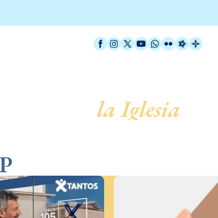
Facebook
Instagram
X / Twitter
YouTube
WhatsApp
Flickr
Radio Est
Catal
servicio de
la Iglesia
DP