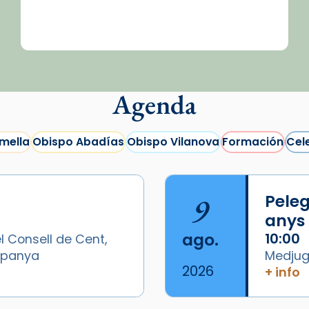
Agenda
mella
Obispo Abadías
Obispo Vilanova
Formación
Cel
9
Peleg
anys
ago.
10:00
l Consell de Cent,
Espanya
Medjugo
2026
+ info
/2026-