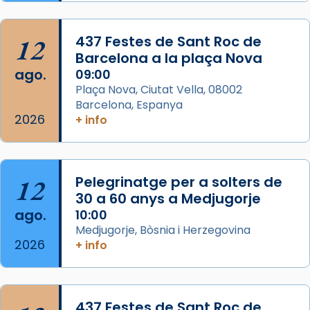
Semproniana, verges i màrtirs.
Acompanyant la història de sant Cugat, a
12
437 Festes de Sant Roc de
partir de l’Edat Mitjana sorgeix la tradició
Barcelona a la plaça Nova
que les santes Juliana (“relatiu a Júlia”) i
ago.
09:00
Semproniana (“relatiu a Semprònia =
Plaça Nova, Ciutat Vella, 08002
eterna”) són deixebles seves. I l’any 1667, el
Barcelona, Espanya
2026
frare Joan Gaspar Roig, afirma en una obra
+ info
que les santes són filles de l’antiga Iluro.
Mataró en reivindicarà les relíq
...
Ver más
12
Pelegrinatge per a solters de
Foto
30 a 60 anys a Medjugorje
ago.
10:00
View on Facebook
·
Share
Medjugorje, Bòsnia i Herzegovina
2026
+ info
437 Festes de Sant Roc de