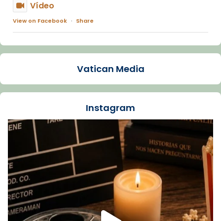
Vídeo
View on Facebook
·
Share
Arquebisbat de Barcelona
1 week ago
Vatican Media
La Carmina va patir depressió. Fa gairebé
dos mesos, a l'Estadi Lluís Companys, la
jove va fer arribar el seu testimoni al papa
Instagram
Lleó XIV.
Recupera l'entrevista comp
Vatican
tican News 👇
News
www.vaticannews.va/es/iglesia/news/2026-
07/carmina-historia-depresion-papa-viaje-
espana-testimoni...
Foto
View on Facebook
·
Share