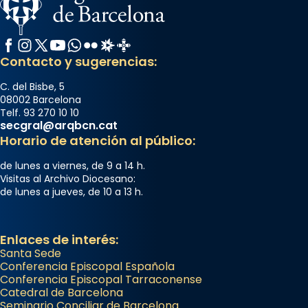
Facebook
Instagram
X / Twitter
YouTube
WhatsApp
Flickr
Radio Estel
Catalunya Cristiana
Contacto y sugerencias:
C. del Bisbe, 5
08002 Barcelona
Telf. 93 270 10 10
secgral@arqbcn.cat
Horario de atención al público:
de lunes a viernes, de 9 a 14 h.
Visitas al Archivo Diocesano:
de lunes a jueves, de 10 a 13 h.
Enlaces de interés:
Santa Sede
Conferencia Episcopal Española
Conferencia Episcopal Tarraconense
Catedral de Barcelona
Seminario Conciliar de Barcelona