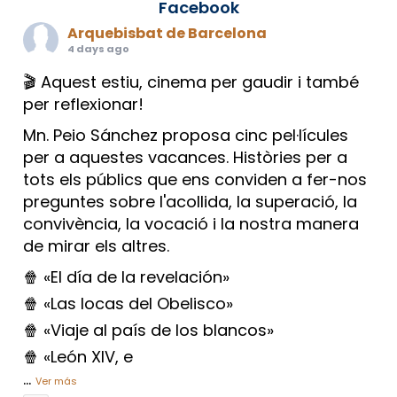
Facebook
Arquebisbat de Barcelona
4 days ago
🎬 Aquest estiu, cinema per gaudir i també
per reflexionar!
Mn. Peio Sánchez proposa cinc pel·lícules
per a aquestes vacances. Històries per a
tots els públics que ens conviden a fer-nos
preguntes sobre l'acollida, la superació, la
convivència, la vocació i la nostra manera
de mirar els altres.
🍿 «El día de la revelación»
🍿 «Las locas del Obelisco»
🍿 «Viaje al país de los blancos»
🍿 «León XIV, e
...
Ver más