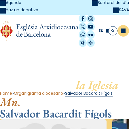
Agenda
Santoral del día
SAVA
Haz un donativo
Facebook
Instagram
X / Twitter
YouTube
ES
Me
Buscar
WhatsApp
Flickr
Radio Estel
Catalunya Cristi
Al servicio de
la Iglesia
Home
Organigrama diocesano
Salvador Bacardit Fígols
Mn.
Salvador Bacardit Fígols