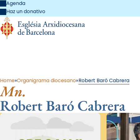
Agenda
Haz un donativo
Al 
Home
Organigrama diocesano
Robert Baró Cabrera
Mn.
Robert Baró Cabrera