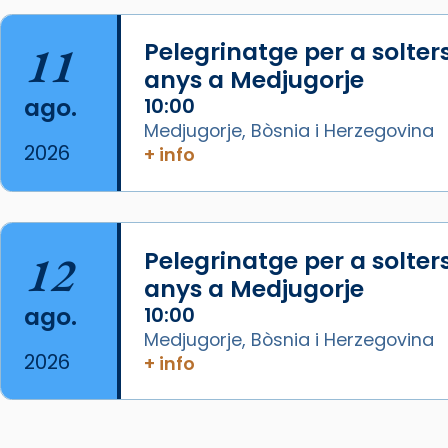
07/carmina-historia-depresion-
papa-viaje-espana-testimoni...
11
Pelegrinatge per a solter
Foto
anys a Medjugorje
View on Facebook
·
Share
ago.
10:00
Medjugorje, Bòsnia i Herzegovina
Arquebisbat de Barcelona
2026
+ info
2 weeks ago
«Avui les santes Juliana i
Semproniana ens ajuden a alçar
12
Pelegrinatge per a solter
la mirada»
anys a Medjugorje
Mons. Sergi Gordo, bisbe de
ago.
10:00
Tortosa, ha presidit aquest 27 de
Medjugorje, Bòsnia i Herzegovina
juliol la missa de Les Santes de
2026
+ info
Mataró.
🔗
tinyurl.com/cvu5jmbk