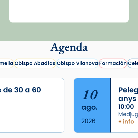
Agenda
mella
Obispo Abadías
Obispo Vilanova
Formación
Cel
s de 30 a 60
10
Peleg
anys
ago.
10:00
Medjugo
2026
+ info
/2026-