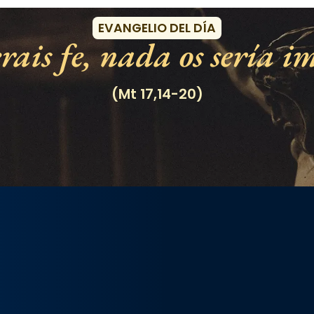
EVANGELIO DEL DÍA
rais fe, nada os sería im
(Mt 17,14-20)