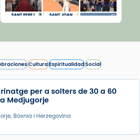
ebraciones
Cultura
Espiritualidad
Social
rinatge per a solters de 30 a 60
Síguenos en Instagram
 a Medjugorje
Cargar más...
rje, Bòsnia i Herzegovina