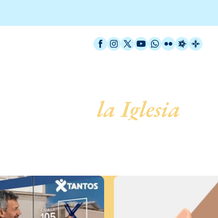
Facebook
Instagram
X / Twitter
YouTube
WhatsApp
Flickr
Radio Est
Catal
servicio de
la Iglesia