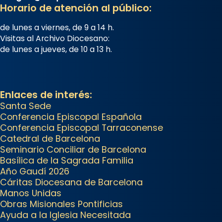
Horario de atención al público:
concelebrat el bisbe auxiliar de
Barcelona, Mons. David Abadías.
de lunes a viernes, de 9 a 14 h.
Visitas al Archivo Diocesano:
📸 Dr. G. Simón
de lunes a jueves, de 10 a 13 h.
Foto
View on Facebook
·
Share
Enlaces de interés:
Arquebisbat de Barcelona
Santa Sede
Conferencia Episcopal Española
2 weeks ago
Conferencia Episcopal Tarraconense
Memòria de les santes Juliana i
Catedral de Barcelona
Semproniana, verges i màrtirs.
Seminario Conciliar de Barcelona
Basílica de la Sagrada Familia
Acompanyant la història de sant
Año Gaudí 2026
Cugat, a partir de l’Edat Mitjana
Cáritas Diocesana de Barcelona
sorgeix la tradició que les santes
Manos Unidas
Juliana (“relatiu a Júlia”) i
Obras Misionales Pontificias
Ayuda a la Iglesia Necesitada
Semproniana (“relatiu a