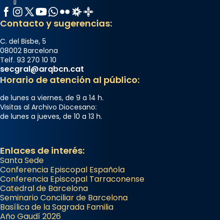
Facebook
Instagram
X / Twitter
YouTube
WhatsApp
Flickr
Radio Estel
Catalunya Cristiana
Contacto y sugerencias:
C. del Bisbe, 5
08002 Barcelona
Telf. 93 270 10 10
secgral@arqbcn.cat
Horario de atención al público:
de lunes a viernes, de 9 a 14 h.
Visitas al Archivo Diocesano:
de lunes a jueves, de 10 a 13 h.
Enlaces de interés:
Santa Sede
Conferencia Episcopal Española
Conferencia Episcopal Tarraconense
Catedral de Barcelona
Seminario Conciliar de Barcelona
Basílica de la Sagrada Familia
Año Gaudí 2026