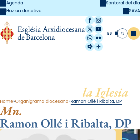
Agenda
Santoral del día
SAVA
Haz un donativo
Facebook
Instagram
X / Twitter
YouTube
ES
Me
Buscar
WhatsApp
Flickr
Radio Estel
Catalunya Cristi
Al servicio de
la Iglesia
Home
Organigrama diocesano
Ramon Ollé i Ribalta, DP
Mn.
Ramon Ollé i Ribalta, DP