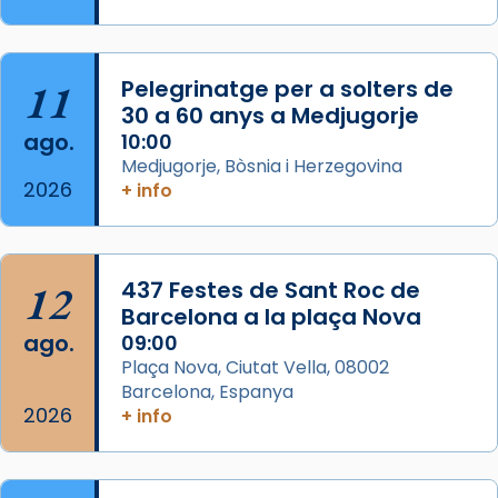
Semproniana, verges i màrtirs.
Acompanyant la història de sant Cugat, a
partir de l’Edat Mitjana sorgeix la tradició
11
Pelegrinatge per a solters de
que les santes Juliana (“relatiu a Júlia”) i
30 a 60 anys a Medjugorje
Semproniana (“relatiu a Semprònia =
ago.
10:00
eterna”) són deixebles seves. I l’any 1667, el
Medjugorje, Bòsnia i Herzegovina
2026
+ info
frare Joan Gaspar Roig, afirma en una obra
que les santes són filles de l’antiga Iluro.
Mataró en reivindicarà les relíq
...
Ver más
12
437 Festes de Sant Roc de
Foto
Barcelona a la plaça Nova
ago.
09:00
View on Facebook
·
Share
Plaça Nova, Ciutat Vella, 08002
Barcelona, Espanya
2026
+ info