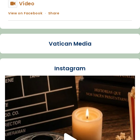
Vídeo
View on Facebook
·
Share
Arquebisbat de Barcelona
1 week ago
Vatican Media
La Carmina va patir depressió. Fa gairebé
dos mesos, a l'Estadi Lluís Companys, la
jove va fer arribar el seu testimoni al papa
Instagram
Lleó XIV.
Recupera l'entrevista comp
Vatican
tican News 👇
News
www.vaticannews.va/es/iglesia/news/2026-
07/carmina-historia-depresion-papa-viaje-
espana-testimoni...
Foto
View on Facebook
·
Share