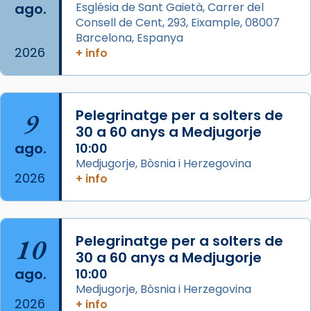
ago.
Església de Sant Gaietà, Carrer del
Aquest dilluns, 27 de juliol, ha tingut lloc la
Consell de Cent, 293, Eixample, 08007
missa d’acció de gràcies en agraïment al
Barcelona, Espanya
comitè organitzador de la visita apostòlica
2026
+ info
del Sant Pare Lleó XIV a Barcelona, i als
col·laboradors, a la Catedral de Barcelona.
L’arquebisbe de Barcelona, el cardenal Joan
9
Pelegrinatge per a solters de
Josep Omella, ha presidit la missa i l’ha
30 a 60 anys a Medjugorje
concelebrat el bisbe auxiliar de Barcelona,
ago.
10:00
Mons. David Abadías.
Medjugorje, Bòsnia i Herzegovina
2026
+ info
📸 Dr. G. Simón
Foto
View on Facebook
·
Share
10
Pelegrinatge per a solters de
30 a 60 anys a Medjugorje
Arquebisbat de Barcelona
ago.
10:00
2 weeks ago
Medjugorje, Bòsnia i Herzegovina
2026
Memòria de les santes Juliana i
+ info