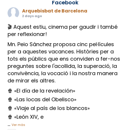
Facebook
Arquebisbat de Barcelona
2 days ago
🎬 Aquest estiu, cinema per gaudir i també
per reflexionar!
Mn. Peio Sánchez proposa cinc pel·lícules
per a aquestes vacances. Històries per a
tots els públics que ens conviden a fer-nos
preguntes sobre l'acollida, la superació, la
convivència, la vocació i la nostra manera
de mirar els altres.
🍿 «El día de la revelación»
🍿 «Las locas del Obelisco»
🍿 «Viaje al país de los blancos»
🍿 «León XIV, e
...
Ver más