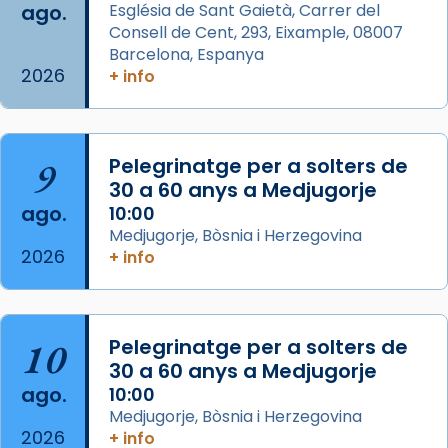
ago.
Església de Sant Gaietà, Carrer del
partir de l’Edat Mitjana sorgeix la tradició
Consell de Cent, 293, Eixample, 08007
que les santes Juliana (“relatiu a Júlia”) i
Barcelona, Espanya
Semproniana (“relatiu a Semprònia =
2026
+ info
eterna”) són deixebles seves. I l’any 1667, el
frare Joan Gaspar Roig, afirma en una obra
que les santes són filles de l’antiga Iluro.
Mataró en reivindicarà les relíq
9
Pelegrinatge per a solters de
...
30 a 60 anys a Medjugorje
Ver más
ago.
10:00
Foto
Medjugorje, Bòsnia i Herzegovina
View on Facebook
·
Share
2026
+ info
Arquebisbat de Barcelona
2 weeks ago
10
Pelegrinatge per a solters de
Jaume, fill de Zebedeu, és juntament amb el
30 a 60 anys a Medjugorje
seu germà Joan i Pere un dels que
ago.
10:00
acompanyava més de prop Jesús.
Medjugorje, Bòsnia i Herzegovina
2026
+ info
Segons el llibre dels Fets (12,2) fou el primer