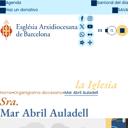
Agenda
Santoral del día
SAVA
Haz un donativo
Facebook
Instagram
X / Twitter
YouTube
ES
Me
Buscar
WhatsApp
Flickr
Radio Estel
Catalunya Cristi
Al servicio de
la Iglesia
Home
Organigrama diocesano
Mar Abril Auladell
Sra.
Mar Abril Auladell