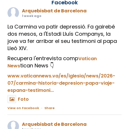
Facebook
Arquebisbat de Barcelona
1 week ago
La Carmina va patir depressió. Fa gairebé
dos mesos, a l'Estadi Lluís Companys, la
jove va fer arribar el seu testimoni al papa
Lleó XIV.
Recupera l'entrevista comp
Vatican
tican News 👇
News
www.vaticannews.va/es/iglesia/news/2026-
07/carmina-historia-depresion-papa-viaje-
espana-testimoni...
Foto
View on Facebook
·
Share
Arquebisbat de Barcelona