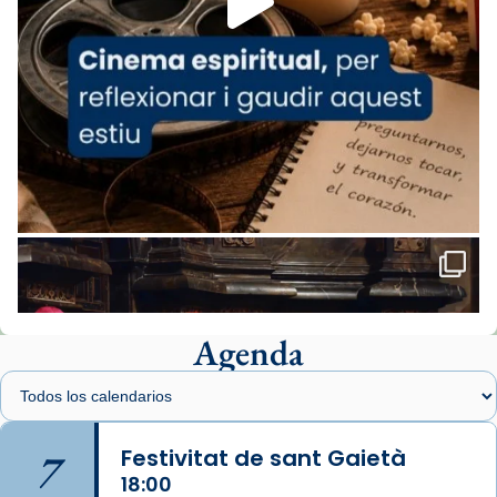
comitè organitzador de la visita apostòlica
del Sant Pare Lleó XIV a Barcelona, i als
col·laboradors, a la Catedral de Barcelona.
L’arquebisbe de Barcelona, el cardenal Joan
Josep Omella, ha presidit la missa i l’ha
concelebrat el bisbe auxiliar de Barcelona,
Mons. David Abadías.
📸 Dr. G. Simón
Foto
View on Facebook
·
Share
Agenda
Arquebisbat de Barcelona
1 week ago
Memòria de les santes Juliana i
Semproniana, verges i màrtirs.
7
Festivitat de sant Gaietà
Acompanyant la història de sant Cugat, a
18:00