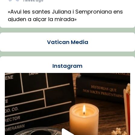
1 week ago
«Avui les santes Juliana i Semproniana ens
ajuden a alçar la mirada»
Mons. Sergi Gordo, bisbe de Tortosa, ha
presidit aquest 27 de juliol la missa de Les
Vatican Media
Santes de Mataró.
🔗
tinyurl.com/cvu5jmbk
📸 J. Merino
Instagram
Foto
View on Facebook
·
Share
Arquebisbat de Barcelona
is at Catedral
de Barcelona.
1 week ago
Aquest dilluns, 27 de juliol, ha tingut lloc la
missa d’acció de gràcies en agraïment al