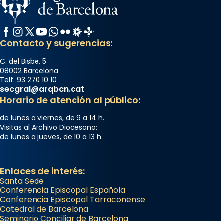
Facebook
Instagram
X / Twitter
YouTube
WhatsApp
Flickr
Radio Estel
Catalunya Cristiana
Contacto y sugerencias:
C. del Bisbe, 5
08002 Barcelona
Telf. 93 270 10 10
secgral@arqbcn.cat
Horario de atención al público:
de lunes a viernes, de 9 a 14 h.
Visitas al Archivo Diocesano:
de lunes a jueves, de 10 a 13 h.
Enlaces de interés:
Santa Sede
Conferencia Episcopal Española
Conferencia Episcopal Tarraconense
Catedral de Barcelona
Seminario Conciliar de Barcelona