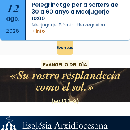
12
Pelegrinatge per a solters de
30 a 60 anys a Medjugorje
ago.
10:00
Medjugorje, Bòsnia i Herzegovina
2026
+ info
Eventos
EVANGELIO DEL DÍA
Su rostro resplandecía
como el sol.
(Mt 17,1-9)