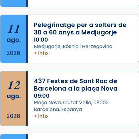
apòstol màrtir, decapitat a Jerusalem per
Herodes Agripa (vers l'any 44).
11
Pelegrinatge per a solters de
Patró de Galícia, després de les invasions
30 a 60 anys a Medjugorje
musulmanes fou venerat com a patró dels
ago.
10:00
Regnes castellans i més tard de tota
Medjugorje, Bòsnia i Herzegovina
Espanya.
2026
+ info
El seu sepulcre a Compostela fou un g
...
Ver más
Foto
12
437 Festes de Sant Roc de
Barcelona a la plaça Nova
View on Facebook
·
Share
ago.
09:00
Plaça Nova, Ciutat Vella, 08002
Barcelona, Espanya
2026
+ info