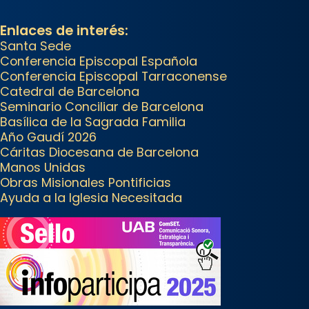
View on Facebook
·
Share
Enlaces de interés:
Santa Sede
Arquebisbat de Barcelona
Conferencia Episcopal Española
1 week ago
Conferencia Episcopal Tarraconense
Memòria de les santes Juliana i
Catedral de Barcelona
Semproniana, verges i màrtirs.
Seminario Conciliar de Barcelona
Basílica de la Sagrada Familia
Acompanyant la història de sant
Año Gaudí 2026
Cugat, a partir de l’Edat Mitjana
Cáritas Diocesana de Barcelona
sorgeix la tradició que les santes
Manos Unidas
Obras Misionales Pontificias
Juliana (“relatiu a Júlia”) i
Ayuda a la Iglesia Necesitada
Semproniana (“relatiu a
Semprònia = eterna”) són
deixebles seves. I l’any 1667, el
frare Joan Gaspar Roig, afirma
en una obra que les santes són
filles de l’antiga Iluro. Mataró en