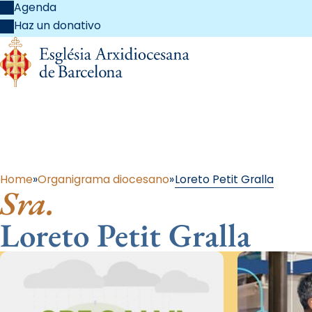
Agenda
Haz un donativo
Al 
Home
Organigrama diocesano
Loreto Petit Gralla
Sra.
Loreto Petit Gralla