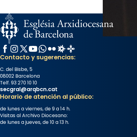
Catedral de Barcelona.
1 week ago
Aquest dilluns, 27 de juliol, ha
tingut lloc la missa d’acció de
gràcies en agraïment al comitè
organitzador de la visita
Facebook
Instagram
X / Twitter
YouTube
WhatsApp
Flickr
Radio Estel
Catalunya Cristiana
apostòlica del Sant Pare Lleó XIV
Contacto y sugerencias:
a Barcelona, i als col·laboradors,
a la Catedral de Barcelona.
C. del Bisbe, 5
L’arquebisbe de Barcelona, el
08002 Barcelona
Telf. 93 270 10 10
cardenal Joan Josep Omella, ha
secgral@arqbcn.cat
presidit la missa i l’ha
Horario de atención al público:
concelebrat el bisbe auxiliar de
de lunes a viernes, de 9 a 14 h.
Barcelona, Mons. David Abadías.
Visitas al Archivo Diocesano:
📸 Dr. G. Simón
de lunes a jueves, de 10 a 13 h.
Foto