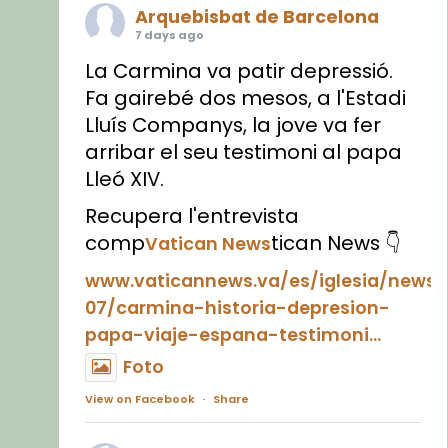
Arquebisbat de Barcelona
7 days ago
La Carmina va patir depressió.
Fa gairebé dos mesos, a l'Estadi
Lluís Companys, la jove va fer
arribar el seu testimoni al papa
Lleó XIV.
Recupera l'entrevista
comp
tican News 👇
Vatican News
www.vaticannews.va/es/iglesia/news
07/carmina-historia-depresion-
papa-viaje-espana-testimoni...
Foto
View on Facebook
·
Share