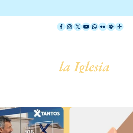
Facebook
Instagram
X / Twitter
YouTube
WhatsApp
Flickr
Radio Est
Catal
servicio de
la Iglesia