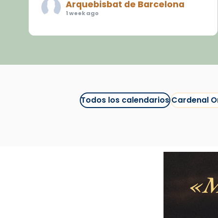
Arquebisbat de Barcelona
1 week ago
«Avui les santes Juliana i
Semproniana ens ajuden a alçar
la mirada»
Mons. Sergi Gordo, bisbe de
Tortosa, ha presidit aquest 27 de
juliol la missa de Les Santes de
Todos los calendarios
Cardenal O
Mataró.
🔗
tinyurl.com/cvu5jmbk
📸 J. Merino
Foto
M
View on Facebook
·
Share
Arquebisbat de Barcelona
is at