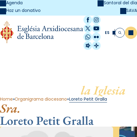
Agenda
Santoral del día
SAVA
Haz un donativo
Facebook
Instagram
X / Twitter
YouTube
ES
Me
Buscar
WhatsApp
Flickr
Radio Estel
Catalunya Cristi
Al servicio de
la Iglesia
Home
Organigrama diocesano
Loreto Petit Gralla
Sra.
Loreto Petit Gralla