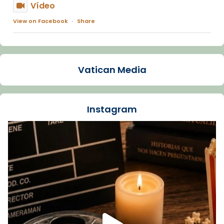
Vídeo
View on Facebook
·
Share
Arquebisbat de Barcelona
1 week ago
Vatican Media
La Carmina va patir depressió. Fa gairebé
dos mesos, a l'Estadi Lluís Companys, la
jove va fer arribar el seu testimoni al papa
Instagram
Lleó XIV.
Recupera l'entrevista comp
Vatican
tican News 👇
News
www.vaticannews.va/es/iglesia/news/2026-
07/carmina-historia-depresion-papa-viaje-
espana-testimoni...
Foto
View on Facebook
·
Share