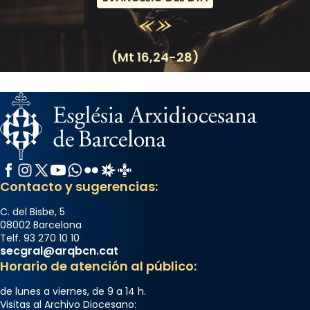
(Mt 16,24-28)
Facebook
Instagram
X / Twitter
YouTube
WhatsApp
Flickr
Radio Estel
Catalunya Cristiana
Contacto y sugerencias:
C. del Bisbe, 5
08002 Barcelona
Telf. 93 270 10 10
secgral@arqbcn.cat
Horario de atención al público:
de lunes a viernes, de 9 a 14 h.
Visitas al Archivo Diocesano: