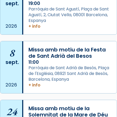
sept.
19:00
Aquest dilluns, 27 de juliol, ha tingut lloc la
Parròquia de Sant Agustí, Plaça de Sant
missa d’acció de gràcies en agraïment al
Agustí, 2, Ciutat Vella, 08001 Barcelona,
comitè organitzador de la visita apostòlica
Espanya
del Sant Pare Lleó XIV a Barcelona, i als
2026
+ info
col·laboradors, a la Catedral de Barcelona.
L’arquebisbe de Barcelona, el cardenal Joan
Josep Omella, ha presidit la missa i l’ha
8
Missa amb motiu de la Festa
concelebrat el bisbe auxiliar de Barcelona,
de Sant Adrià del Besos
Mons. David Abadías.
sept.
11:00
Parròquia de Sant Adrià de Besòs, Plaça
📸 Dr. G. Simón
de l'Església, 08921 Sant Adrià de Besòs,
Foto
Barcelona, Espanya
2026
+ info
View on Facebook
·
Share
Arquebisbat de Barcelona
2 weeks ago
24
Missa amb motiu de la
Memòria de les santes Juliana i
Solemnitat de la Mare de Déu