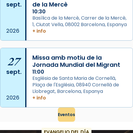
sept.
de la Mercè
Semproniana, verges i màrtirs.
10:30
Acompanyant la història de sant Cugat, a
Basílica de la Mercè, Carrer de la Mercè,
partir de l’Edat Mitjana sorgeix la tradició
1, Ciutat Vella, 08002 Barcelona, Espanya
que les santes Juliana (“relatiu a Júlia”) i
2026
+ info
Semproniana (“relatiu a Semprònia =
eterna”) són deixebles seves. I l’any 1667, el
frare Joan Gaspar Roig, afirma en una obra
27
Missa amb motiu de la
que les santes són filles de l’antiga Iluro.
Jornada Mundial del Migrant
Mataró en reivindicarà les relíq
sept.
11:00
...
Ver más
Església de Santa Maria de Cornellà,
Foto
Plaça de l'Església, 08940 Cornellà de
Llobregat, Barcelona, Espanya
View on Facebook
·
Share
2026
+ info
Eventos
EVANGELIO DEL DÍA