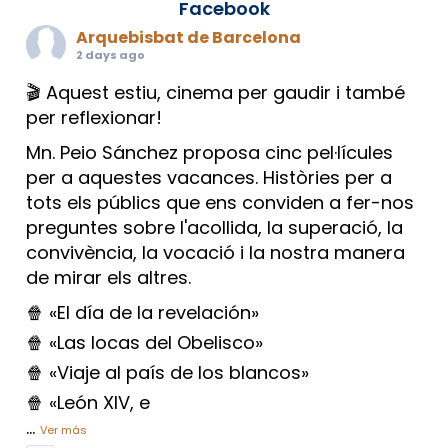
Facebook
Arquebisbat de Barcelona
2 days ago
🎬 Aquest estiu, cinema per gaudir i també
per reflexionar!
Mn. Peio Sánchez proposa cinc pel·lícules
per a aquestes vacances. Històries per a
tots els públics que ens conviden a fer-nos
preguntes sobre l'acollida, la superació, la
convivència, la vocació i la nostra manera
de mirar els altres.
🍿 «El día de la revelación»
🍿 «Las locas del Obelisco»
🍿 «Viaje al país de los blancos»
🍿 «León XIV, e
...
Ver más