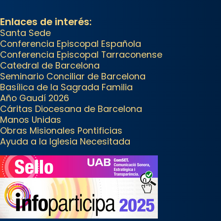
📸 J. Merino
Foto
Enlaces de interés:
Santa Sede
View on Facebook
·
Share
Conferencia Episcopal Española
Conferencia Episcopal Tarraconense
Arquebisbat de Barcelona
is at
Catedral de Barcelona
Catedral de Barcelona.
Seminario Conciliar de Barcelona
2 weeks ago
Basílica de la Sagrada Familia
Aquest dilluns, 27 de juliol, ha
Año Gaudí 2026
tingut lloc la missa d’acció de
Cáritas Diocesana de Barcelona
Manos Unidas
gràcies en agraïment al comitè
Obras Misionales Pontificias
organitzador de la visita
Ayuda a la Iglesia Necesitada
apostòlica del Sant Pare Lleó XIV
a Barcelona, i als col·laboradors,
a la Catedral de Barcelona.
L’arquebisbe de Barcelona, el
cardenal Joan Josep Omella, ha
presidit la missa i l’ha