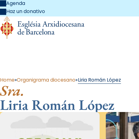
Agenda
Haz un donativo
Al 
Home
Organigrama diocesano
Liria Román López
Sra.
Liria Román López