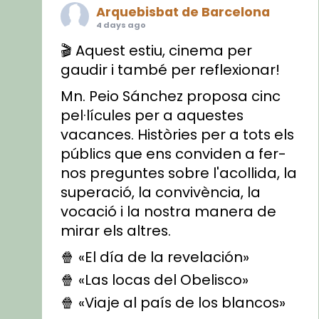
Arquebisbat de Barcelona
4 days ago
🎬 Aquest estiu, cinema per
gaudir i també per reflexionar!
Mn. Peio Sánchez proposa cinc
pel·lícules per a aquestes
vacances. Històries per a tots els
públics que ens conviden a fer-
nos preguntes sobre l'acollida, la
superació, la convivència, la
vocació i la nostra manera de
mirar els altres.
🍿 «El día de la revelación»
🍿 «Las locas del Obelisco»
🍿 «Viaje al país de los blancos»