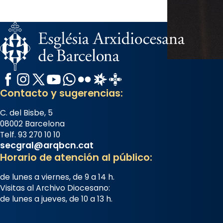
07/carmina-historia-depresion-
papa-viaje-espana-testimoni...
Foto
View on Facebook
·
Share
Arquebisbat de Barcelona
Facebook
Instagram
X / Twitter
YouTube
WhatsApp
Flickr
Radio Estel
Catalunya Cristiana
2 weeks ago
Contacto y sugerencias:
«Avui les santes Juliana i
C. del Bisbe, 5
Semproniana ens ajuden a alçar
08002 Barcelona
la mirada»
Telf. 93 270 10 10
secgral@arqbcn.cat
Mons. Sergi Gordo, bisbe de
Horario de atención al público:
Tortosa, ha presidit aquest 27 de
juliol la missa de Les Santes de
de lunes a viernes, de 9 a 14 h.
Mataró.
Visitas al Archivo Diocesano:
de lunes a jueves, de 10 a 13 h.
🔗
tinyurl.com/cvu5jmbk