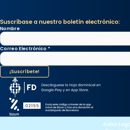
concelebrat el bisbe auxiliar de
Barcelona, Mons. David Abadías.
Suscríbase a nuestro boletín electrónico:
📸 Dr. G. Simón
Nombre
Foto
View on Facebook
·
Share
Correo Electrónico
*
Arquebisbat de Barcelona
2 weeks ago
Memòria de les santes Juliana i
Semproniana, verges i màrtirs.
Acompanyant la història de sant
Cugat, a partir de l’Edat Mitjana
sorgeix la tradició que les santes
Juliana (“relatiu a Júlia”) i
Aviso Lega
Semproniana (“relatiu a