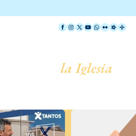
Facebook
Instagram
X / Twitter
YouTube
WhatsApp
Flickr
Radio Est
Catal
servicio de
la Iglesia