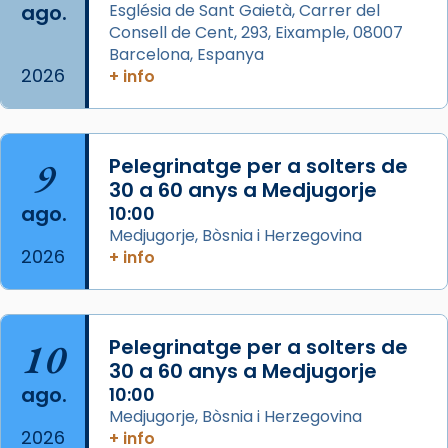
ago.
Església de Sant Gaietà, Carrer del
Aquest dilluns, 27 de juliol, ha tingut lloc la
Consell de Cent, 293, Eixample, 08007
missa d’acció de gràcies en agraïment al
Barcelona, Espanya
comitè organitzador de la visita apostòlica
2026
+ info
del Sant Pare Lleó XIV a Barcelona, i als
col·laboradors, a la Catedral de Barcelona.
L’arquebisbe de Barcelona, el cardenal Joan
9
Pelegrinatge per a solters de
Josep Omella, ha presidit la missa i l’ha
30 a 60 anys a Medjugorje
concelebrat el bisbe auxiliar de Barcelona,
ago.
10:00
Mons. David Abadías.
Medjugorje, Bòsnia i Herzegovina
2026
+ info
📸 Dr. G. Simón
Foto
View on Facebook
·
Share
10
Pelegrinatge per a solters de
30 a 60 anys a Medjugorje
Arquebisbat de Barcelona
ago.
10:00
2 weeks ago
Medjugorje, Bòsnia i Herzegovina
2026
Memòria de les santes Juliana i
+ info