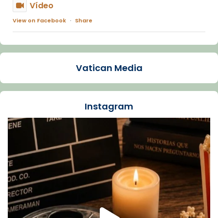
Vídeo
View on Facebook
·
Share
Arquebisbat de Barcelona
1 week ago
Vatican Media
La Carmina va patir depressió. Fa gairebé
dos mesos, a l'Estadi Lluís Companys, la
jove va fer arribar el seu testimoni al papa
Instagram
Lleó XIV.
Recupera l'entrevista comp
Vatican
tican News 👇
News
www.vaticannews.va/es/iglesia/news/2026-
07/carmina-historia-depresion-papa-viaje-
espana-testimoni...
Foto
View on Facebook
·
Share