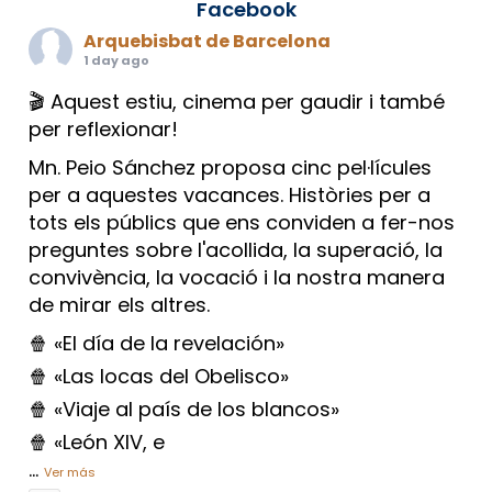
Facebook
Arquebisbat de Barcelona
1 day ago
🎬 Aquest estiu, cinema per gaudir i també
per reflexionar!
Mn. Peio Sánchez proposa cinc pel·lícules
per a aquestes vacances. Històries per a
tots els públics que ens conviden a fer-nos
preguntes sobre l'acollida, la superació, la
convivència, la vocació i la nostra manera
de mirar els altres.
🍿 «El día de la revelación»
🍿 «Las locas del Obelisco»
🍿 «Viaje al país de los blancos»
🍿 «León XIV, e
...
Ver más