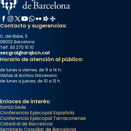
Facebook
Instagram
X / Twitter
YouTube
WhatsApp
Flickr
Radio Estel
Catalunya Cristiana
Contacto y sugerencias:
C. del Bisbe, 5
08002 Barcelona
Telf. 93 270 10 10
secgral@arqbcn.cat
Horario de atención al público:
de lunes a viernes, de 9 a 14 h.
Visitas al Archivo Diocesano:
de lunes a jueves, de 10 a 13 h.
Enlaces de interés:
Santa Sede
Conferencia Episcopal Española
Conferencia Episcopal Tarraconense
Catedral de Barcelona
Seminario Conciliar de Barcelona