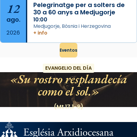
12
Pelegrinatge per a solters de
30 a 60 anys a Medjugorje
ago.
10:00
Medjugorje, Bòsnia i Herzegovina
2026
+ info
Eventos
EVANGELIO DEL DÍA
Su rostro resplandecía
como el sol.
(Mt 17,1-9)