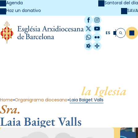
Agenda
Santoral del día
SAVA
Haz un donativo
Facebook
Instagram
X / Twitter
YouTube
ES
Me
Buscar
WhatsApp
Flickr
Radio Estel
Catalunya Cristi
Al servicio de
la Iglesia
Home
Organigrama diocesano
Laia Baiget Valls
Sra.
Laia Baiget Valls