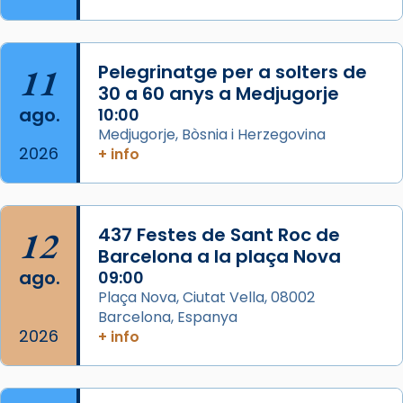
Semproniana, verges i màrtirs.
Acompanyant la història de sant Cugat, a
partir de l’Edat Mitjana sorgeix la tradició
11
Pelegrinatge per a solters de
que les santes Juliana (“relatiu a Júlia”) i
30 a 60 anys a Medjugorje
Semproniana (“relatiu a Semprònia =
ago.
10:00
eterna”) són deixebles seves. I l’any 1667, el
Medjugorje, Bòsnia i Herzegovina
2026
+ info
frare Joan Gaspar Roig, afirma en una obra
que les santes són filles de l’antiga Iluro.
Mataró en reivindicarà les relíq
...
Ver más
12
437 Festes de Sant Roc de
Foto
Barcelona a la plaça Nova
ago.
09:00
View on Facebook
·
Share
Plaça Nova, Ciutat Vella, 08002
Barcelona, Espanya
2026
+ info