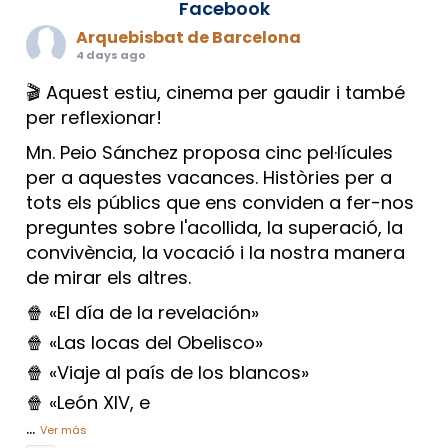
Facebook
Arquebisbat de Barcelona
4 days ago
🎬 Aquest estiu, cinema per gaudir i també
per reflexionar!
Mn. Peio Sánchez proposa cinc pel·lícules
per a aquestes vacances. Històries per a
tots els públics que ens conviden a fer-nos
preguntes sobre l'acollida, la superació, la
convivència, la vocació i la nostra manera
de mirar els altres.
🍿 «El día de la revelación»
🍿 «Las locas del Obelisco»
🍿 «Viaje al país de los blancos»
🍿 «León XIV, e
...
Ver más