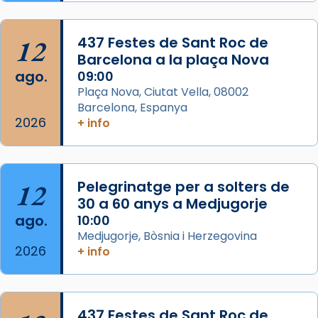
Semproniana, verges i màrtirs.
Acompanyant la història de sant Cugat, a
12
437 Festes de Sant Roc de
partir de l’Edat Mitjana sorgeix la tradició
Barcelona a la plaça Nova
que les santes Juliana (“relatiu a Júlia”) i
ago.
09:00
Semproniana (“relatiu a Semprònia =
Plaça Nova, Ciutat Vella, 08002
eterna”) són deixebles seves. I l’any 1667, el
Barcelona, Espanya
2026
frare Joan Gaspar Roig, afirma en una obra
+ info
que les santes són filles de l’antiga Iluro.
Mataró en reivindicarà les relíq
...
Ver más
12
Pelegrinatge per a solters de
Foto
30 a 60 anys a Medjugorje
ago.
10:00
View on Facebook
·
Share
Medjugorje, Bòsnia i Herzegovina
2026
+ info
437 Festes de Sant Roc de