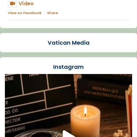
Vídeo
View on Facebook
·
Share
Arquebisbat de Barcelona
1 week ago
Vatican Media
La Carmina va patir depressió. Fa gairebé
dos mesos, a l'Estadi Lluís Companys, la
jove va fer arribar el seu testimoni al papa
Instagram
Lleó XIV.
Recupera l'entrevista comp
Vatican
tican News 👇
News
www.vaticannews.va/es/iglesia/news/2026-
07/carmina-historia-depresion-papa-viaje-
espana-testimoni...
Foto
View on Facebook
·
Share