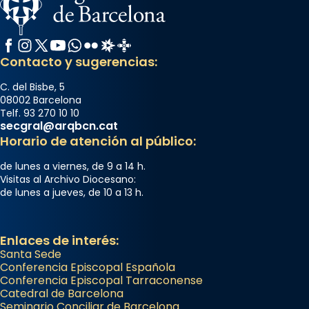
Facebook
Instagram
X / Twitter
YouTube
WhatsApp
Flickr
Radio Estel
Catalunya Cristiana
Contacto y sugerencias:
C. del Bisbe, 5
08002 Barcelona
Telf. 93 270 10 10
secgral@arqbcn.cat
Horario de atención al público:
de lunes a viernes, de 9 a 14 h.
Visitas al Archivo Diocesano:
de lunes a jueves, de 10 a 13 h.
Enlaces de interés:
Santa Sede
Conferencia Episcopal Española
Conferencia Episcopal Tarraconense
Catedral de Barcelona
Seminario Conciliar de Barcelona