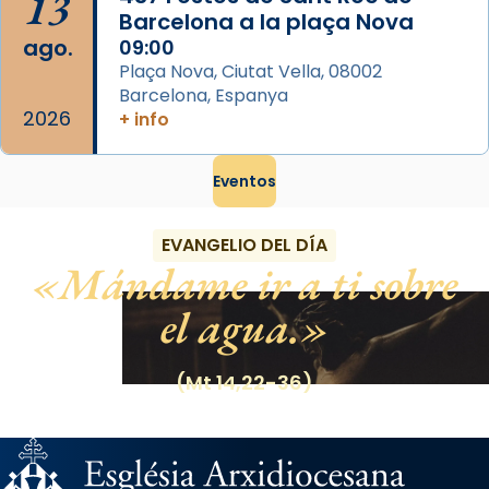
13
Barcelona a la plaça Nova
ago.
09:00
Plaça Nova, Ciutat Vella, 08002
Barcelona, Espanya
2026
+ info
Eventos
EVANGELIO DEL DÍA
Mándame ir a ti sobre
el agua.
(Mt 14,22-36)