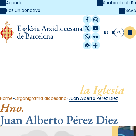
Agenda
Santoral del día
SAVA
Haz un donativo
Facebook
Instagram
X / Twitter
YouTube
ES
Me
Buscar
WhatsApp
Flickr
Radio Estel
Catalunya Cristi
Al servicio de
la Iglesia
Home
Organigrama diocesano
Juan Alberto Pérez Diez
Hno.
Juan Alberto Pérez Diez