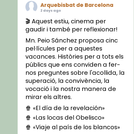
Arquebisbat de Barcelona
2 days ago
🎬 Aquest estiu, cinema per
gaudir i també per reflexionar!
Mn. Peio Sánchez proposa cinc
pel·lícules per a aquestes
vacances. Històries per a tots els
públics que ens conviden a fer-
nos preguntes sobre l'acollida, la
superació, la convivència, la
vocació i la nostra manera de
mirar els altres.
🍿 «El día de la revelación»
🍿 «Las locas del Obelisco»
🍿 «Viaje al país de los blancos»