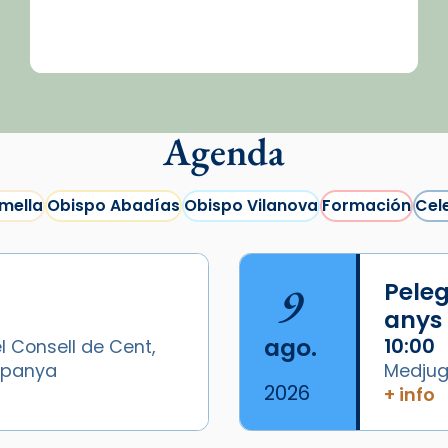
Agenda
mella
Obispo Abadías
Obispo Vilanova
Formación
Cel
9
Peleg
anys
ago.
10:00
l Consell de Cent,
Espanya
Medjugo
2026
+ info
/2026-