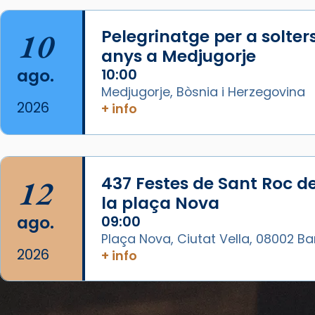
07/carmina-historia-depresion-
papa-viaje-espana-testimoni...
10
Pelegrinatge per a solter
Foto
anys a Medjugorje
View on Facebook
·
Share
ago.
10:00
Medjugorje, Bòsnia i Herzegovina
Arquebisbat de Barcelona
2026
+ info
1 week ago
«Avui les santes Juliana i
Semproniana ens ajuden a alçar
12
437 Festes de Sant Roc d
la mirada»
la plaça Nova
Mons. Sergi Gordo, bisbe de
ago.
09:00
Tortosa, ha presidit aquest 27 de
Plaça Nova, Ciutat Vella, 08002 B
juliol la missa de Les Santes de
2026
+ info
Mataró.
🔗
tinyurl.com/cvu5jmbk