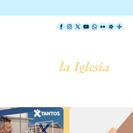
Facebook
Instagram
X / Twitter
YouTube
WhatsApp
Flickr
Radio Est
Catal
servicio de
la Iglesia