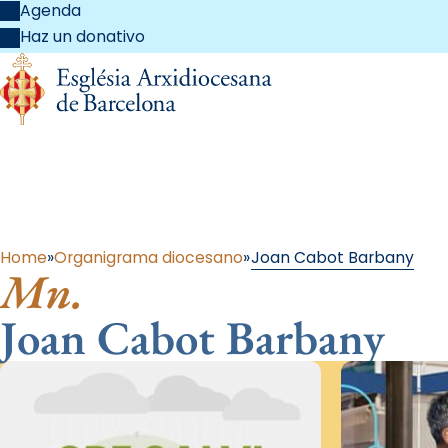
Agenda
Haz un donativo
Al 
Home
Organigrama diocesano
Joan Cabot Barbany
Mn.
Joan Cabot Barbany