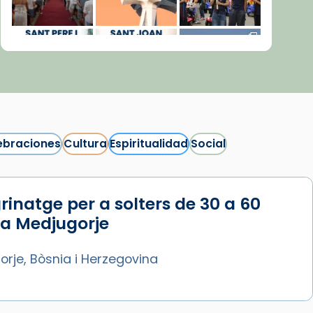
ebraciones
Cultura
Espiritualidad
Social
rinatge per a solters de 30 a 60
Síguenos en Instagram
 a Medjugorje
Cargar más...
rje, Bòsnia i Herzegovina