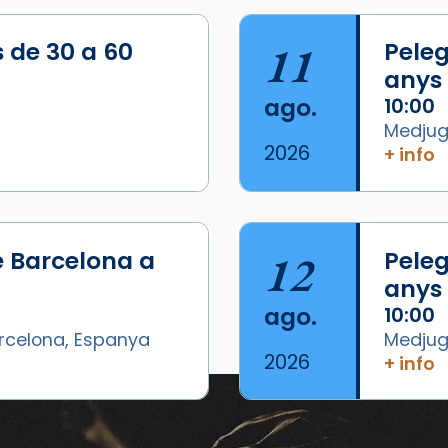
s de 30 a 60
11
Peleg
anys
ago.
10:00
Medjugo
2026
+ info
e Barcelona a
12
Peleg
anys
ago.
10:00
arcelona, Espanya
Medjugo
2026
+ info
Eventos