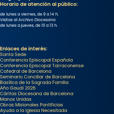
Horario de atención al público:
concelebrat el bisbe auxiliar de
Barcelona, Mons. David Abadías.
de lunes a viernes, de 9 a 14 h.
Visitas al Archivo Diocesano:
📸 Dr. G. Simón
de lunes a jueves, de 10 a 13 h.
Foto
View on Facebook
·
Share
Enlaces de interés:
Arquebisbat de Barcelona
Santa Sede
Conferencia Episcopal Española
2 weeks ago
Conferencia Episcopal Tarraconense
Memòria de les santes Juliana i
Catedral de Barcelona
Semproniana, verges i màrtirs.
Seminario Conciliar de Barcelona
Basílica de la Sagrada Familia
Acompanyant la història de sant
Año Gaudí 2026
Cugat, a partir de l’Edat Mitjana
Cáritas Diocesana de Barcelona
sorgeix la tradició que les santes
Manos Unidas
Juliana (“relatiu a Júlia”) i
Obras Misionales Pontificias
Ayuda a la Iglesia Necesitada
Semproniana (“relatiu a