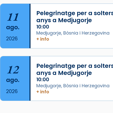
07/carmina-historia-depresion-
papa-viaje-espana-testimoni...
11
Pelegrinatge per a solter
Foto
anys a Medjugorje
View on Facebook
·
Share
ago.
10:00
Medjugorje, Bòsnia i Herzegovina
Arquebisbat de Barcelona
2026
+ info
2 weeks ago
«Avui les santes Juliana i
Semproniana ens ajuden a alçar
12
Pelegrinatge per a solter
la mirada»
anys a Medjugorje
Mons. Sergi Gordo, bisbe de
ago.
10:00
Tortosa, ha presidit aquest 27 de
Medjugorje, Bòsnia i Herzegovina
juliol la missa de Les Santes de
2026
+ info
Mataró.
🔗
tinyurl.com/cvu5jmbk