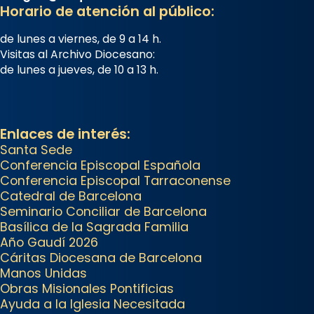
Horario de atención al público:
concelebrat el bisbe auxiliar de
Barcelona, Mons. David Abadías.
de lunes a viernes, de 9 a 14 h.
Visitas al Archivo Diocesano:
📸 Dr. G. Simón
de lunes a jueves, de 10 a 13 h.
Foto
View on Facebook
·
Share
Enlaces de interés:
Arquebisbat de Barcelona
Santa Sede
Conferencia Episcopal Española
2 weeks ago
Conferencia Episcopal Tarraconense
Memòria de les santes Juliana i
Catedral de Barcelona
Semproniana, verges i màrtirs.
Seminario Conciliar de Barcelona
Basílica de la Sagrada Familia
Acompanyant la història de sant
Año Gaudí 2026
Cugat, a partir de l’Edat Mitjana
Cáritas Diocesana de Barcelona
sorgeix la tradició que les santes
Manos Unidas
Juliana (“relatiu a Júlia”) i
Obras Misionales Pontificias
Ayuda a la Iglesia Necesitada
Semproniana (“relatiu a