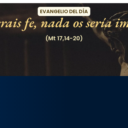
EVANGELIO DEL DÍA
rais fe, nada os sería im
(Mt 17,14-20)