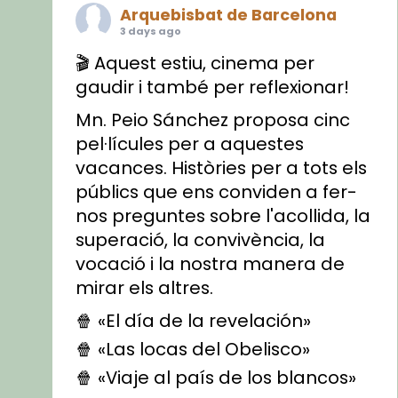
Arquebisbat de Barcelona
3 days ago
🎬 Aquest estiu, cinema per
gaudir i també per reflexionar!
Mn. Peio Sánchez proposa cinc
pel·lícules per a aquestes
vacances. Històries per a tots els
públics que ens conviden a fer-
nos preguntes sobre l'acollida, la
superació, la convivència, la
vocació i la nostra manera de
mirar els altres.
🍿 «El día de la revelación»
🍿 «Las locas del Obelisco»
🍿 «Viaje al país de los blancos»