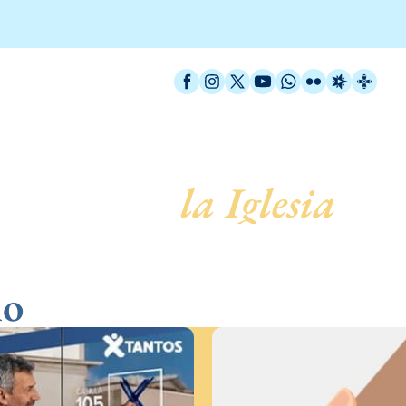
Facebook
Instagram
X / Twitter
YouTube
WhatsApp
Flickr
Radio Est
Catal
servicio de
la Iglesia
no