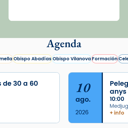
Agenda
mella
Obispo Abadías
Obispo Vilanova
Formación
Cel
s de 30 a 60
10
Peleg
anys
ago.
10:00
Medjugo
2026
+ info
/2026-