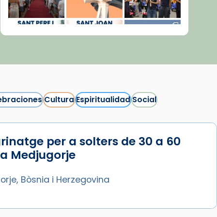
ebraciones
Cultura
Espiritualidad
Social
rinatge per a solters de 30 a 60
Síguenos en Instagram
 a Medjugorje
Cargar más...
rje, Bòsnia i Herzegovina