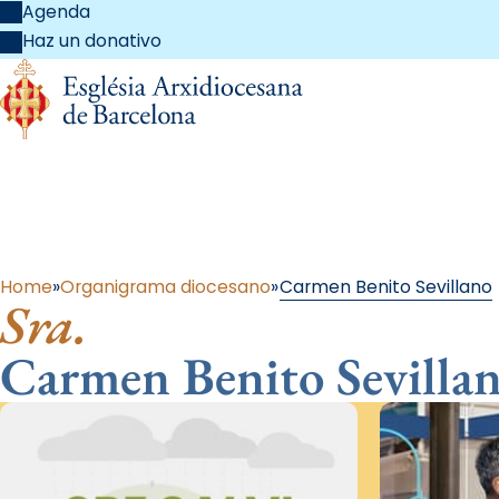
Agenda
Haz un donativo
Al 
Home
Organigrama diocesano
Carmen Benito Sevillano
Sra.
Carmen Benito Sevilla