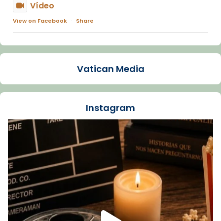
Vídeo
View on Facebook
·
Share
Arquebisbat de Barcelona
1 week ago
Vatican Media
La Carmina va patir depressió. Fa gairebé
dos mesos, a l'Estadi Lluís Companys, la
jove va fer arribar el seu testimoni al papa
Instagram
Lleó XIV.
Recupera l'entrevista comp
Vatican
tican News 👇
News
www.vaticannews.va/es/iglesia/news/2026-
07/carmina-historia-depresion-papa-viaje-
espana-testimoni...
Foto
View on Facebook
·
Share