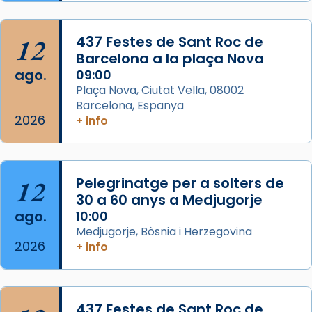
Semproniana, verges i màrtirs.
Acompanyant la història de sant Cugat, a
12
437 Festes de Sant Roc de
partir de l’Edat Mitjana sorgeix la tradició
Barcelona a la plaça Nova
que les santes Juliana (“relatiu a Júlia”) i
ago.
09:00
Semproniana (“relatiu a Semprònia =
Plaça Nova, Ciutat Vella, 08002
eterna”) són deixebles seves. I l’any 1667, el
Barcelona, Espanya
2026
frare Joan Gaspar Roig, afirma en una obra
+ info
que les santes són filles de l’antiga Iluro.
Mataró en reivindicarà les relíq
...
Ver más
12
Pelegrinatge per a solters de
Foto
30 a 60 anys a Medjugorje
ago.
10:00
View on Facebook
·
Share
Medjugorje, Bòsnia i Herzegovina
2026
+ info
437 Festes de Sant Roc de