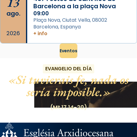
13
Barcelona a la plaça Nova
ago.
09:00
Plaça Nova, Ciutat Vella, 08002
Barcelona, Espanya
2026
+ info
Eventos
EVANGELIO DEL DÍA
Si tuvierais fe, nada os
sería imposible.
(Mt 17,14-20)