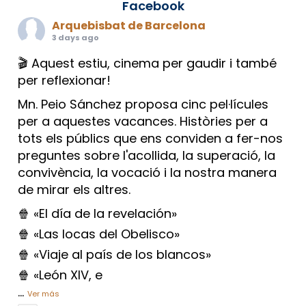
Facebook
Arquebisbat de Barcelona
3 days ago
🎬 Aquest estiu, cinema per gaudir i també
per reflexionar!
Mn. Peio Sánchez proposa cinc pel·lícules
per a aquestes vacances. Històries per a
tots els públics que ens conviden a fer-nos
preguntes sobre l'acollida, la superació, la
convivència, la vocació i la nostra manera
de mirar els altres.
🍿 «El día de la revelación»
🍿 «Las locas del Obelisco»
🍿 «Viaje al país de los blancos»
🍿 «León XIV, e
...
Ver más