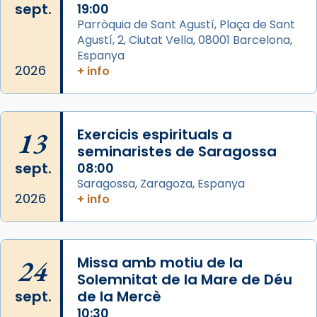
sept.
19:00
Aquest dilluns, 27 de juliol, ha tingut lloc la
Parròquia de Sant Agustí, Plaça de Sant
missa d’acció de gràcies en agraïment al
Agustí, 2, Ciutat Vella, 08001 Barcelona,
comitè organitzador de la visita apostòlica
Espanya
del Sant Pare Lleó XIV a Barcelona, i als
2026
+ info
col·laboradors, a la Catedral de Barcelona.
L’arquebisbe de Barcelona, el cardenal Joan
Josep Omella, ha presidit la missa i l’ha
13
Exercicis espirituals a
concelebrat el bisbe auxiliar de Barcelona,
seminaristes de Saragossa
Mons. David Abadías.
sept.
08:00
Saragossa, Zaragoza, Espanya
📸 Dr. G. Simón
2026
+ info
Foto
View on Facebook
·
Share
24
Missa amb motiu de la
Arquebisbat de Barcelona
Solemnitat de la Mare de Déu
2 weeks ago
sept.
de la Mercè
Memòria de les santes Juliana i
10:30