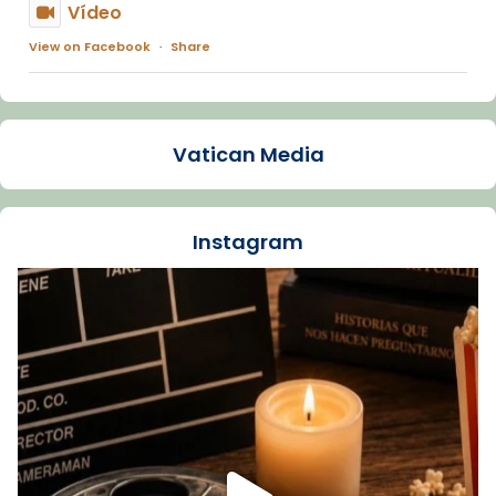
Vídeo
View on Facebook
·
Share
Arquebisbat de Barcelona
1 week ago
Vatican Media
La Carmina va patir depressió. Fa gairebé
dos mesos, a l'Estadi Lluís Companys, la
jove va fer arribar el seu testimoni al papa
Instagram
Lleó XIV.
Recupera l'entrevista comp
Vatican
tican News 👇
News
www.vaticannews.va/es/iglesia/news/2026-
07/carmina-historia-depresion-papa-viaje-
espana-testimoni...
Foto
View on Facebook
·
Share