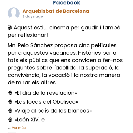
Facebook
Arquebisbat de Barcelona
2 days ago
🎬 Aquest estiu, cinema per gaudir i també
per reflexionar!
Mn. Peio Sánchez proposa cinc pel·lícules
per a aquestes vacances. Històries per a
tots els públics que ens conviden a fer-nos
preguntes sobre l'acollida, la superació, la
convivència, la vocació i la nostra manera
de mirar els altres.
🍿 «El día de la revelación»
🍿 «Las locas del Obelisco»
🍿 «Viaje al país de los blancos»
🍿 «León XIV, e
...
Ver más