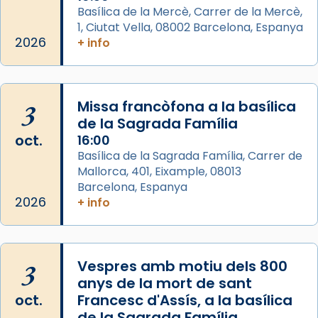
Semproniana, verges i màrtirs.
Basílica de la Mercè, Carrer de la Mercè,
1, Ciutat Vella, 08002 Barcelona, Espanya
Acompanyant la història de sant Cugat, a
2026
+ info
partir de l’Edat Mitjana sorgeix la tradició
que les santes Juliana (“relatiu a Júlia”) i
Semproniana (“relatiu a Semprònia =
3
Missa francòfona a la basílica
eterna”) són deixebles seves. I l’any 1667, el
de la Sagrada Família
frare Joan Gaspar Roig, afirma en una obra
oct.
16:00
que les santes són filles de l’antiga Iluro.
Basílica de la Sagrada Família, Carrer de
Mataró en reivindicarà les relíq
Mallorca, 401, Eixample, 08013
...
Ver más
Barcelona, Espanya
Foto
2026
+ info
View on Facebook
·
Share
3
Vespres amb motiu dels 800
anys de la mort de sant
oct.
Francesc d'Assís, a la basílica
de la Sagrada Família