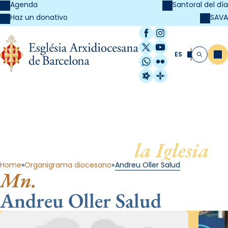
Agenda
Santoral del día
SAVA
Haz un donativo
Facebook
Instagram
X / Twitter
YouTube
ES
Me
Buscar
WhatsApp
Flickr
Radio Estel
Catalunya Cristi
Al servicio de
la Iglesia
Home
Organigrama diocesano
Andreu Oller Salud
Mn.
Andreu Oller Salud