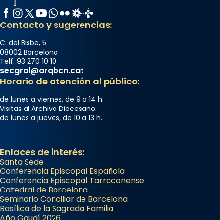
Facebook
Instagram
X / Twitter
YouTube
WhatsApp
Flickr
Radio Estel
Catalunya Cristiana
Contacto y sugerencias:
C. del Bisbe, 5
08002 Barcelona
Telf. 93 270 10 10
secgral@arqbcn.cat
Horario de atención al público:
de lunes a viernes, de 9 a 14 h.
Visitas al Archivo Diocesano:
de lunes a jueves, de 10 a 13 h.
Enlaces de interés:
Santa Sede
Conferencia Episcopal Española
Conferencia Episcopal Tarraconense
Catedral de Barcelona
Seminario Conciliar de Barcelona
Basílica de la Sagrada Familia
Año Gaudí 2026