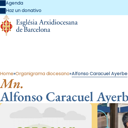
Agenda
Haz un donativo
Al 
Home
Organigrama diocesano
Alfonso Caracuel Ayerbe
Mn.
Alfonso Caracuel Ayer