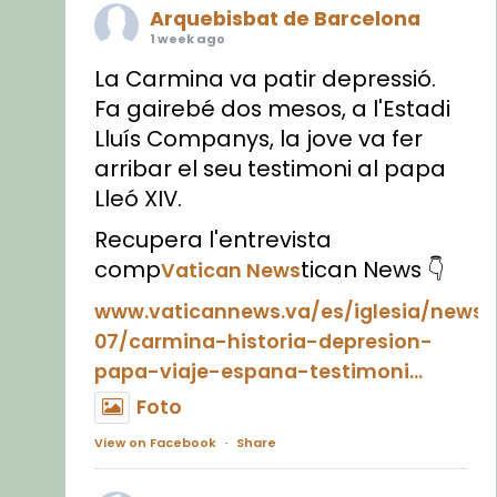
Arquebisbat de Barcelona
1 week ago
La Carmina va patir depressió.
Fa gairebé dos mesos, a l'Estadi
Lluís Companys, la jove va fer
arribar el seu testimoni al papa
Lleó XIV.
Recupera l'entrevista
comp
tican News 👇
Vatican News
www.vaticannews.va/es/iglesia/news
07/carmina-historia-depresion-
papa-viaje-espana-testimoni...
Foto
View on Facebook
·
Share