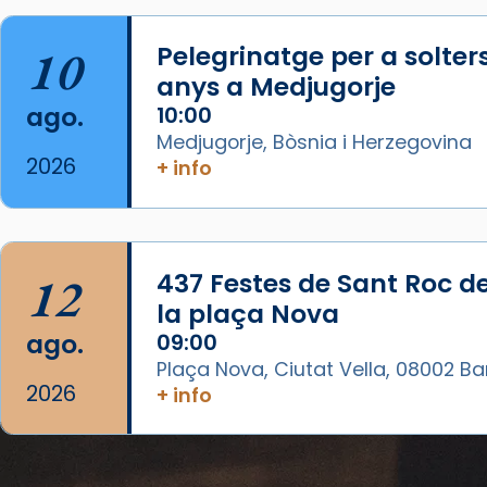
Catedral de Barcelona.
1 week ago
10
Pelegrinatge per a solter
Aquest dilluns, 27 de juliol, ha
anys a Medjugorje
tingut lloc la missa d’acció de
ago.
10:00
gràcies en agraïment al comitè
Medjugorje, Bòsnia i Herzegovina
organitzador de la visita
2026
+ info
apostòlica del Sant Pare Lleó XIV
a Barcelona, i als col·laboradors,
a la Catedral de Barcelona.
L’arquebisbe de Barcelona, el
12
437 Festes de Sant Roc d
cardenal Joan Josep Omella, ha
la plaça Nova
presidit la missa i l’ha
ago.
09:00
concelebrat el bisbe auxiliar de
Plaça Nova, Ciutat Vella, 08002 B
Barcelona, Mons. David Abadías.
2026
+ info
📸 Dr. G. Simón
Foto