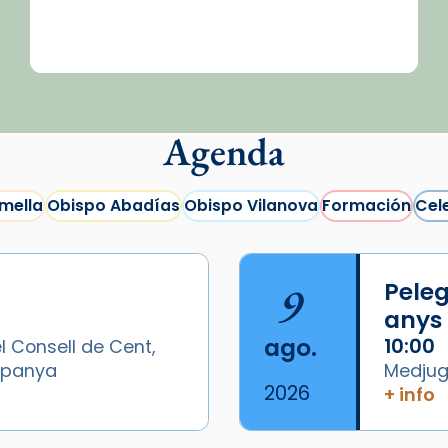
Agenda
mella
Obispo Abadías
Obispo Vilanova
Formación
Cel
9
Peleg
anys
ago.
10:00
l Consell de Cent,
Espanya
Medjugo
2026
+ info