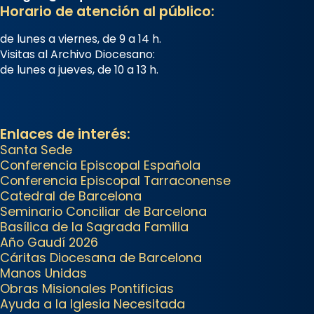
reivindicarà les relíq
Horario de atención al público:
...
Ver más
de lunes a viernes, de 9 a 14 h.
Foto
Visitas al Archivo Diocesano:
de lunes a jueves, de 10 a 13 h.
View on Facebook
·
Share
Arquebisbat de Barcelona
2 weeks ago
Enlaces de interés:
Santa Sede
Jaume, fill de Zebedeu, és
Conferencia Episcopal Española
juntament amb el seu germà
Conferencia Episcopal Tarraconense
Joan i Pere un dels que
Catedral de Barcelona
acompanyava més de prop
Seminario Conciliar de Barcelona
Jesús.
Basílica de la Sagrada Familia
Año Gaudí 2026
Segons el llibre dels Fets (12,2)
Cáritas Diocesana de Barcelona
fou el primer apòstol màrtir,
Manos Unidas
Obras Misionales Pontificias
decapitat a Jerusalem per
Ayuda a la Iglesia Necesitada
Herodes Agripa (vers l'any 44).