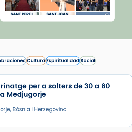
ebraciones
Cultura
Espiritualidad
Social
rinatge per a solters de 30 a 60
Síguenos en Instagram
 a Medjugorje
Cargar más...
rje, Bòsnia i Herzegovina