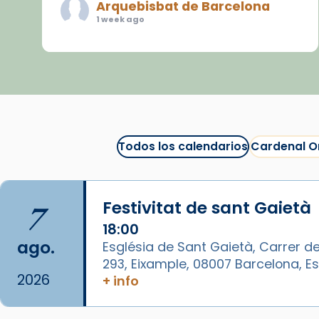
Arquebisbat de Barcelona
1 week ago
«Avui les santes Juliana i
Semproniana ens ajuden a alçar
la mirada»
Mons. Sergi Gordo, bisbe de
Tortosa, ha presidit aquest 27 de
juliol la missa de Les Santes de
Todos los calendarios
Cardenal O
Mataró.
🔗
tinyurl.com/cvu5jmbk
7
Festivitat de sant Gaietà
📸 J. Merino
18:00
Foto
ago.
Església de Sant Gaietà, Carrer de
293, Eixample, 08007 Barcelona, 
View on Facebook
·
Share
2026
+ info
Arquebisbat de Barcelona
is at