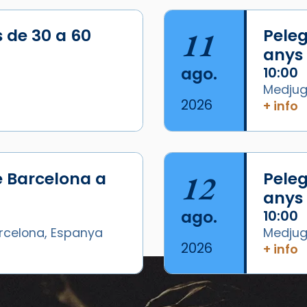
s de 30 a 60
11
Peleg
anys
ago.
10:00
Medjugo
2026
+ info
e Barcelona a
12
Peleg
anys
ago.
10:00
arcelona, Espanya
Medjugo
2026
+ info
Eventos