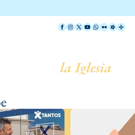
Facebook
Instagram
X / Twitter
YouTube
WhatsApp
Flickr
Radio Est
Catal
servicio de
la Iglesia
be