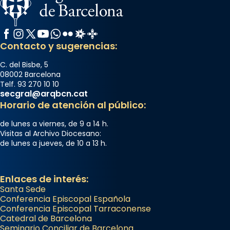
Facebook
Instagram
X / Twitter
YouTube
WhatsApp
Flickr
Radio Estel
Catalunya Cristiana
Contacto y sugerencias:
C. del Bisbe, 5
08002 Barcelona
Telf. 93 270 10 10
secgral@arqbcn.cat
Horario de atención al público:
de lunes a viernes, de 9 a 14 h.
Visitas al Archivo Diocesano:
de lunes a jueves, de 10 a 13 h.
Enlaces de interés:
Santa Sede
Conferencia Episcopal Española
Conferencia Episcopal Tarraconense
Catedral de Barcelona
Seminario Conciliar de Barcelona