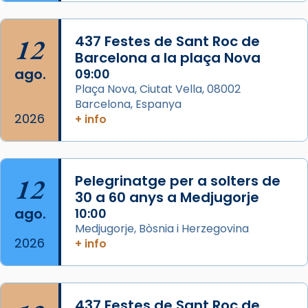
Semproniana, verges i màrtirs.
Acompanyant la història de sant Cugat, a
12
437 Festes de Sant Roc de
partir de l’Edat Mitjana sorgeix la tradició
Barcelona a la plaça Nova
que les santes Juliana (“relatiu a Júlia”) i
ago.
09:00
Semproniana (“relatiu a Semprònia =
Plaça Nova, Ciutat Vella, 08002
eterna”) són deixebles seves. I l’any 1667, el
Barcelona, Espanya
2026
frare Joan Gaspar Roig, afirma en una obra
+ info
que les santes són filles de l’antiga Iluro.
Mataró en reivindicarà les relíq
...
Ver más
12
Pelegrinatge per a solters de
Foto
30 a 60 anys a Medjugorje
ago.
10:00
View on Facebook
·
Share
Medjugorje, Bòsnia i Herzegovina
2026
+ info
437 Festes de Sant Roc de