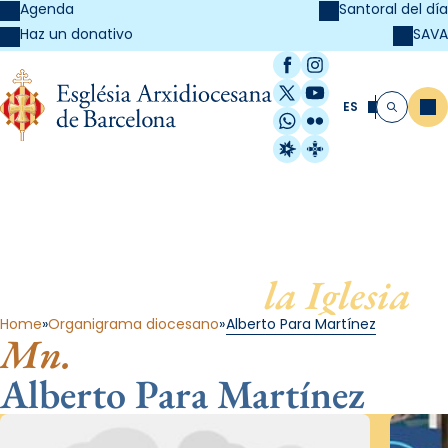
Agenda
Santoral del día
SAVA
Haz un donativo
Facebook
Instagram
X / Twitter
YouTube
ES
Me
Buscar
WhatsApp
Flickr
Radio Estel
Catalunya Cristi
Al servicio de
la Iglesia
Home
Organigrama diocesano
Alberto Para Martínez
Mn.
Alberto Para Martínez