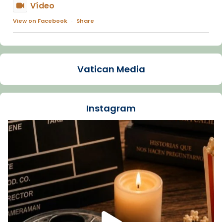
Vídeo
View on Facebook
·
Share
Arquebisbat de Barcelona
1 week ago
Vatican Media
La Carmina va patir depressió. Fa gairebé
dos mesos, a l'Estadi Lluís Companys, la
jove va fer arribar el seu testimoni al papa
Instagram
Lleó XIV.
Recupera l'entrevista comp
Vatican
tican News 👇
News
www.vaticannews.va/es/iglesia/news/2026-
07/carmina-historia-depresion-papa-viaje-
espana-testimoni...
Foto
View on Facebook
·
Share