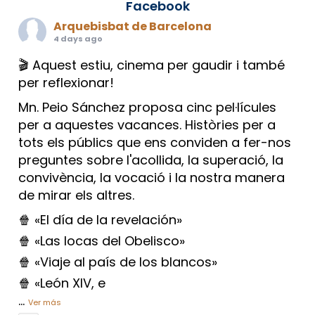
Facebook
Arquebisbat de Barcelona
4 days ago
🎬 Aquest estiu, cinema per gaudir i també
per reflexionar!
Mn. Peio Sánchez proposa cinc pel·lícules
per a aquestes vacances. Històries per a
tots els públics que ens conviden a fer-nos
preguntes sobre l'acollida, la superació, la
convivència, la vocació i la nostra manera
de mirar els altres.
🍿 «El día de la revelación»
🍿 «Las locas del Obelisco»
🍿 «Viaje al país de los blancos»
🍿 «León XIV, e
...
Ver más