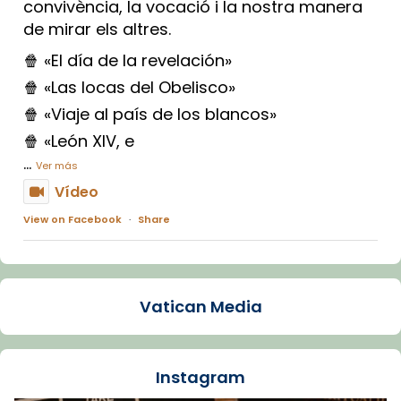
convivència, la vocació i la nostra manera
de mirar els altres.
🍿 «El día de la revelación»
🍿 «Las locas del Obelisco»
🍿 «Viaje al país de los blancos»
🍿 «León XIV, e
...
Ver más
Vídeo
View on Facebook
·
Share
Arquebisbat de Barcelona
1 week ago
Vatican Media
La Carmina va patir depressió. Fa gairebé
dos mesos, a l'Estadi Lluís Companys, la
jove va fer arribar el seu testimoni al papa
Instagram
Lleó XIV.