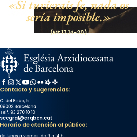
Si tuvierais fe, nada os
sería imposible.
(Mt 17,14-20)
Facebook
Instagram
X / Twitter
YouTube
WhatsApp
Flickr
Radio Estel
Catalunya Cristiana
Contacto y sugerencias:
C. del Bisbe, 5
08002 Barcelona
Telf. 93 270 10 10
secgral@arqbcn.cat
Horario de atención al público:
de lunes a viernes, de 9 a 14 h.