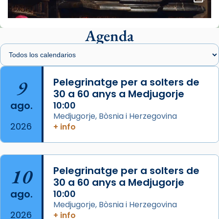
tinyurl.com/cvu5jmbk
📸 J. Merino
Agenda
Foto
View on Facebook
·
Share
Arquebisbat de Barcelona
is at Catedral
9
Pelegrinatge per a solters de
de Barcelona.
30 a 60 anys a Medjugorje
2 weeks ago
ago.
10:00
Aquest dilluns, 27 de juliol, ha tingut lloc la
Medjugorje, Bòsnia i Herzegovina
missa d’acció de gràcies en agraïment al
2026
+ info
comitè organitzador de la visita apostòlica
del Sant Pare Lleó XIV a Barcelona, i als
col·laboradors, a la Catedral de Barcelona.
10
Pelegrinatge per a solters de
L’arquebisbe de Barcelona, el cardenal Joan
30 a 60 anys a Medjugorje
Josep Omella, ha presidit la missa i l’ha
ago.
10:00
concelebrat el bisbe auxiliar de Barcelona,
Medjugorje, Bòsnia i Herzegovina
Mons. David Abadías.
2026
+ info