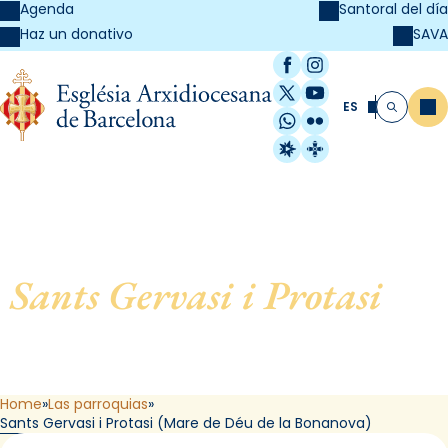
Agenda
Santoral del día
SAVA
Haz un donativo
Facebook
Instagram
X / Twitter
YouTube
ES
Me
Buscar
WhatsApp
Flickr
Radio Estel
Catalunya Cristi
Sants Gervasi i Protasi
, de
Barcelona (Mare de Déu de
la Bonanova)
Home
Las parroquias
Sants Gervasi i Protasi (Mare de Déu de la Bonanova)