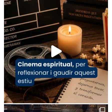
Recupera l'entrevista comp
Vatican
tican News 👇
News
www.vaticannews.va/es/iglesia/news/2026-
07/carmina-historia-depresion-papa-viaje-
espana-testimoni...
Foto
View on Facebook
·
Share
Arquebisbat de Barcelona
2 weeks ago
«Avui les santes Juliana i Semproniana ens
ajuden a alçar la mirada»
Mons. Sergi Gordo, bisbe de Tortosa, ha
presidit aquest 27 de juliol la missa de Les
Santes de Mataró.
🔗