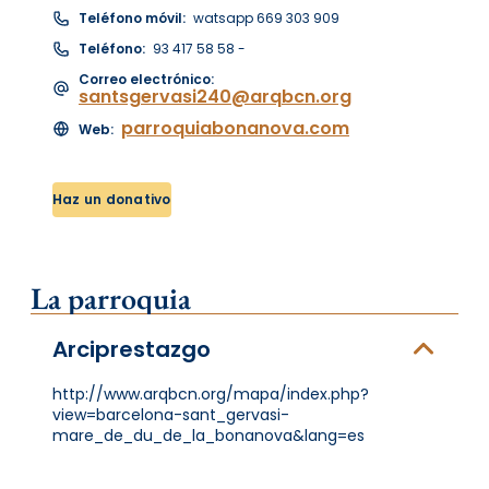
Teléfono móvil:
watsapp 669 303 909
Teléfono:
93 417 58 58 -
Correo electrónico:
santsgervasi240@arqbcn.org
parroquiabonanova.com
Web:
Haz un donativo
La parroquia
Arciprestazgo
http://www.arqbcn.org/mapa/index.php?
view=barcelona-sant_gervasi-
mare_de_du_de_la_bonanova&lang=es