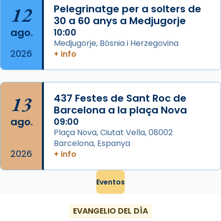
...
Ver más
12
Pelegrinatge per a solters de
Foto
30 a 60 anys a Medjugorje
ago.
10:00
View on Facebook
·
Share
Medjugorje, Bòsnia i Herzegovina
2026
+ info
13
437 Festes de Sant Roc de
Barcelona a la plaça Nova
ago.
09:00
Plaça Nova, Ciutat Vella, 08002
Barcelona, Espanya
2026
+ info
Eventos
EVANGELIO DEL DÍA