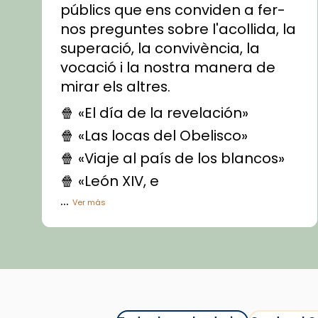
públics que ens conviden a fer-
nos preguntes sobre l'acollida, la
superació, la convivència, la
vocació i la nostra manera de
mirar els altres.
🍿 «El día de la revelación»
🍿 «Las locas del Obelisco»
🍿 «Viaje al país de los blancos»
🍿 «León XIV, e
...
Ver más
Vídeo
View on Facebook
·
Share
Arquebisbat de Barcelona
1 week ago