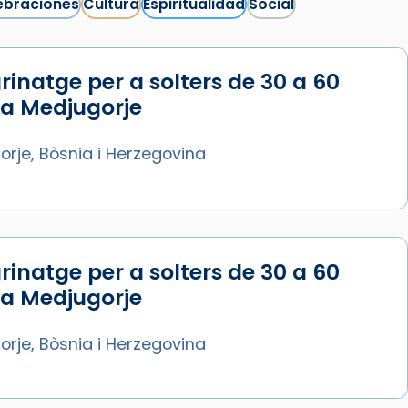
ebraciones
Cultura
Espiritualidad
Social
rinatge per a solters de 30 a 60
Síguenos en Instagram
 a Medjugorje
Cargar más...
rje, Bòsnia i Herzegovina
rinatge per a solters de 30 a 60
 a Medjugorje
rje, Bòsnia i Herzegovina