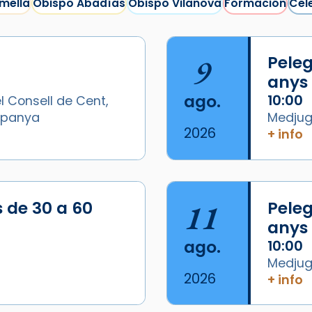
mella
Obispo Abadías
Obispo Vilanova
Formación
Cel
9
Peleg
anys
ago.
10:00
l Consell de Cent,
Espanya
Medjugo
2026
+ info
/2026-
s de 30 a 60
11
Peleg
anys
ago.
10:00
Medjugo
2026
+ info