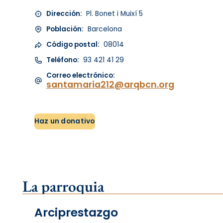
Dirección:
Pl. Bonet i Muixí 5
Población:
Barcelona
Código postal:
08014
Teléfono:
93 421 41 29
Correo electrónico:
santamaria212@arqbcn.org
Haz un donativo
La parroquia
Arciprestazgo