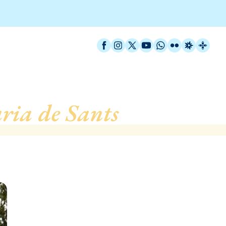
Facebook
Instagram
X / Twitter
YouTube
WhatsApp
Flickr
Radio Est
Catal
ia de Sants
, de Barcel