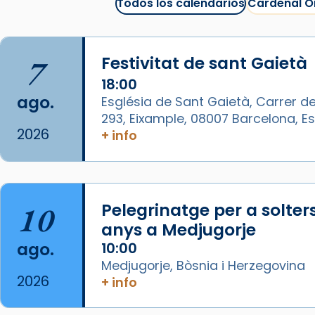
Todos los calendarios
Cardenal O
La Carmina va patir depressió.
Fa gairebé dos mesos, a l'Estadi
Lluís Companys, la jove va fer
7
Festivitat de sant Gaietà
arribar el seu testimoni al papa
Lleó XIV.
18:00
ago.
Església de Sant Gaietà, Carrer de
Recupera l'entrevista
293, Eixample, 08007 Barcelona, 
comp
tican News 👇
Vatican News
2026
+ info
www.vaticannews.va/es/iglesia/news
07/carmina-historia-depresion-
papa-viaje-espana-testimoni...
10
Pelegrinatge per a solter
Foto
anys a Medjugorje
View on Facebook
·
Share
ago.
10:00
Medjugorje, Bòsnia i Herzegovina
Arquebisbat de Barcelona
2026
+ info
1 week ago