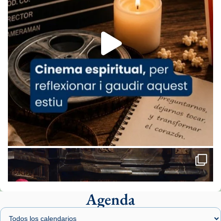
1 week ago
Aquest dilluns, 27 de juliol, ha tingut lloc la
missa d’acció de gràcies en agraïment al
comitè organitzador de la visita apostòlica
del Sant Pare Lleó XIV a Barcelona, i als
col·laboradors, a la Catedral de Barcelona.
L’arquebisbe de Barcelona, el cardenal Joan
Josep Omella, ha presidit la missa i l’ha
concelebrat el bisbe auxiliar de Barcelona,
Mons. David Abadías.
📸 Dr. G. Simón
Foto
View on Facebook
·
Share
Agenda
Arquebisbat de Barcelona
1 week ago