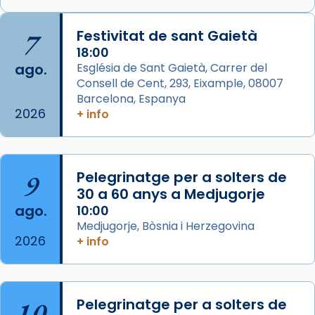
Memòria de les santes Juliana i
Semproniana, verges i màrtirs.
7
Festivitat de sant Gaietà
Acompanyant la història de sant Cugat, a
18:00
ago.
Església de Sant Gaietà, Carrer del
partir de l’Edat Mitjana sorgeix la tradició
Consell de Cent, 293, Eixample, 08007
que les santes Juliana (“relatiu a Júlia”) i
Barcelona, Espanya
Semproniana (“relatiu a Semprònia =
2026
+ info
eterna”) són deixebles seves. I l’any 1667, el
frare Joan Gaspar Roig, afirma en una obra
que les santes són filles de l’antiga Iluro.
Mataró en reivindicarà les relíq
9
Pelegrinatge per a solters de
...
30 a 60 anys a Medjugorje
Ver más
ago.
10:00
Foto
Medjugorje, Bòsnia i Herzegovina
View on Facebook
·
Share
2026
+ info
Arquebisbat de Barcelona
2 weeks ago
10
Pelegrinatge per a solters de