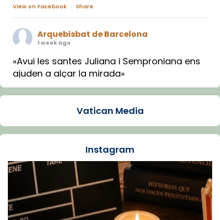
View on Facebook
·
Share
Arquebisbat de Barcelona
1 week ago
«Avui les santes Juliana i Semproniana ens
ajuden a alçar la mirada»
Mons. Sergi Gordo, bisbe de Tortosa, ha
presidit aquest 27 de juliol la missa de Les
Vatican Media
Santes de Mataró.
🔗
tinyurl.com/cvu5jmbk
📸 J. Merino
Instagram
Foto
View on Facebook
·
Share
Arquebisbat de Barcelona
is at Catedral
de Barcelona.