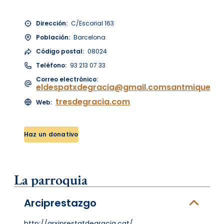
Dirección:
C/Escorial 163
Población:
Barcelona
Código postal:
08024
Teléfono:
93 213 07 33
Correo electrónico:
eldespatxdegracia@gmail.comsantmiquel14
tresdegracia.com
Web:
Haz un donativo
La parroquia
Arciprestazgo
http://arxiprestatdegracia.cat/