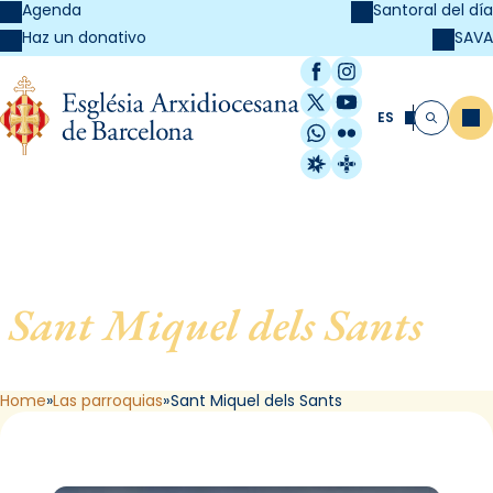
Agenda
Santoral del día
SAVA
Haz un donativo
Facebook
Instagram
X / Twitter
YouTube
ES
Me
Buscar
WhatsApp
Flickr
Radio Estel
Catalunya Cristi
Sant Miquel dels Sants
, de
Barcelona
Home
Las parroquias
Sant Miquel dels Sants