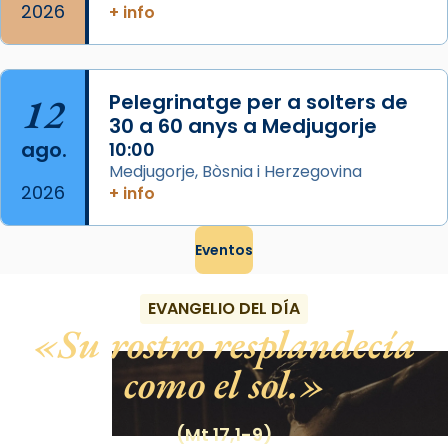
2026
+ info
12
Pelegrinatge per a solters de
30 a 60 anys a Medjugorje
ago.
10:00
Medjugorje, Bòsnia i Herzegovina
2026
+ info
Eventos
EVANGELIO DEL DÍA
Su rostro resplandecía
como el sol.
(Mt 17,1-9)