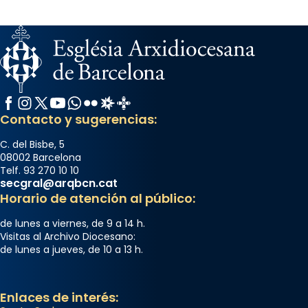
Facebook
Instagram
X / Twitter
YouTube
WhatsApp
Flickr
Radio Estel
Catalunya Cristiana
Contacto y sugerencias:
C. del Bisbe, 5
08002 Barcelona
Telf. 93 270 10 10
secgral@arqbcn.cat
Horario de atención al público:
de lunes a viernes, de 9 a 14 h.
Visitas al Archivo Diocesano:
de lunes a jueves, de 10 a 13 h.
Enlaces de interés: