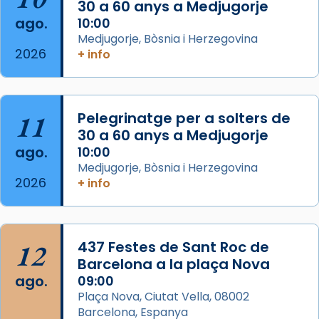
Jaume, fill de Zebedeu, és juntament amb el
30 a 60 anys a Medjugorje
seu germà Joan i Pere un dels que
ago.
10:00
acompanyava més de prop Jesús.
Medjugorje, Bòsnia i Herzegovina
2026
+ info
Segons el llibre dels Fets (12,2) fou el primer
apòstol màrtir, decapitat a Jerusalem per
Herodes Agripa (vers l'any 44).
11
Pelegrinatge per a solters de
Patró de Galícia, després de les invasions
30 a 60 anys a Medjugorje
musulmanes fou venerat com a patró dels
ago.
10:00
Regnes castellans i més tard de tota
Medjugorje, Bòsnia i Herzegovina
Espanya.
2026
+ info
El seu sepulcre a Compostela fou un g
...
Ver más
Foto
12
437 Festes de Sant Roc de
Barcelona a la plaça Nova
View on Facebook
·
Share
ago.
09:00
Plaça Nova, Ciutat Vella, 08002
Barcelona, Espanya