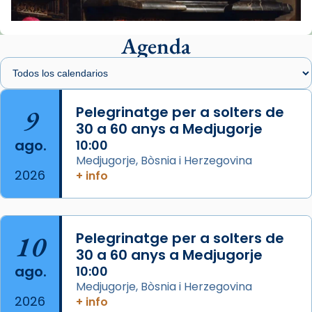
📸 J. Merino
Agenda
Foto
View on Facebook
·
Share
Arquebisbat de Barcelona
is at Catedral
9
Pelegrinatge per a solters de
de Barcelona.
30 a 60 anys a Medjugorje
2 weeks ago
ago.
10:00
Aquest dilluns, 27 de juliol, ha tingut lloc la
Medjugorje, Bòsnia i Herzegovina
missa d’acció de gràcies en agraïment al
2026
+ info
comitè organitzador de la visita apostòlica
del Sant Pare Lleó XIV a Barcelona, i als
col·laboradors, a la Catedral de Barcelona.
10
Pelegrinatge per a solters de
L’arquebisbe de Barcelona, el cardenal Joan
30 a 60 anys a Medjugorje
Josep Omella, ha presidit la missa i l’ha
ago.
10:00
concelebrat el bisbe auxiliar de Barcelona,
Medjugorje, Bòsnia i Herzegovina
Mons. David Abadías.
2026
+ info