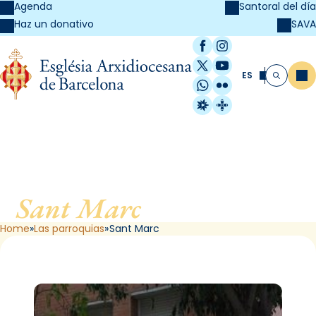
Agenda
Santoral del día
SAVA
Haz un donativo
Facebook
Instagram
X / Twitter
YouTube
ES
Me
Buscar
WhatsApp
Flickr
Radio Estel
Catalunya Cristi
Sant Marc
, de Barcelona
Home
Las parroquias
Sant Marc