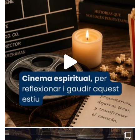
Recupera l'entrevista comp
Vatican
tican News 👇
News
www.vaticannews.va/es/iglesia/news/2026-
07/carmina-historia-depresion-papa-viaje-
espana-testimoni...
Foto
View on Facebook
·
Share
Arquebisbat de Barcelona
2 weeks ago
«Avui les santes Juliana i Semproniana ens
ajuden a alçar la mirada»
Mons. Sergi Gordo, bisbe de Tortosa, ha
presidit aquest 27 de juliol la missa de Les
Santes de Mataró.
🔗
tinyurl.com/cvu5jmbk