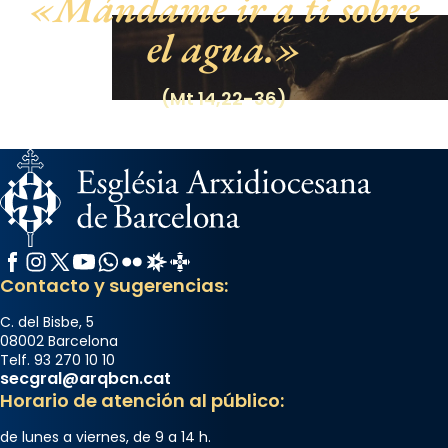
Mándame ir a ti sobre
el agua.
(Mt 14,22-36)
Facebook
Instagram
X / Twitter
YouTube
WhatsApp
Flickr
Radio Estel
Catalunya Cristiana
Contacto y sugerencias:
C. del Bisbe, 5
08002 Barcelona
Telf. 93 270 10 10
secgral@arqbcn.cat
Horario de atención al público:
de lunes a viernes, de 9 a 14 h.