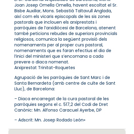
Joan Josep Omella Omella, havent escoltat el Sr.
Bisbe Auxiliar, Mons. Sebastià Taltavull Anglada,
així com els vicaris episcopals de les sis zones
pastorals que inclouen els arxiprestats i
parròquies de l’arxidiòcesi de Barcelona, atenent
també peticions rebudes de superiors provincials
religiosos, comunica la següent provisió dels
nomenaments per al proper curs pastoral,
nomenaments que es faran efectius el dia de
l’inici del ministeri que s’encomana a cada
prevere o diaca nomenat.
Arxiprestat Trinitat-Roquetes
Agrupació de les parròquies de Sant Marc i de
Santa Bernardeta (amb centre de culte de Sant
Lluc), de Barcelona:
– Diaca encarregat de la cura pastoral de les
parròquies segons el c. 517,2 del Codi de Dret
Canònic: Mn. Alfonso Caracuel Ayerbe, DP
– Adscrit: Mn. Josep Rodado León»