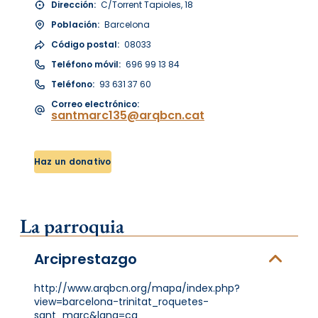
Dirección:
C/Torrent Tapioles, 18
Población:
Barcelona
Código postal:
08033
Teléfono móvil:
696 99 13 84
Teléfono:
93 631 37 60
Correo electrónico:
santmarc135@arqbcn.cat
Haz un donativo
La parroquia
Arciprestazgo
http://www.arqbcn.org/mapa/index.php?
view=barcelona-trinitat_roquetes-
sant_marc&lang=ca