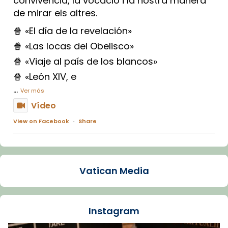
convivència, la vocació i la nostra manera
de mirar els altres.
🍿 «El día de la revelación»
🍿 «Las locas del Obelisco»
🍿 «Viaje al país de los blancos»
🍿 «León XIV, e
...
Ver más
Vídeo
View on Facebook
·
Share
Arquebisbat de Barcelona
1 week ago
Vatican Media
La Carmina va patir depressió. Fa gairebé
dos mesos, a l'Estadi Lluís Companys, la
jove va fer arribar el seu testimoni al papa
Instagram
Lleó XIV.