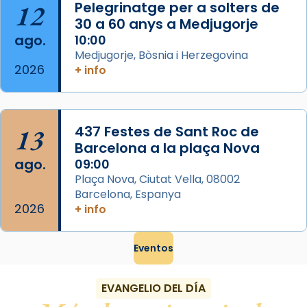
12
Pelegrinatge per a solters de
Foto
30 a 60 anys a Medjugorje
ago.
10:00
View on Facebook
·
Share
Medjugorje, Bòsnia i Herzegovina
2026
+ info
13
437 Festes de Sant Roc de
Barcelona a la plaça Nova
ago.
09:00
Plaça Nova, Ciutat Vella, 08002
Barcelona, Espanya
2026
+ info
Eventos
EVANGELIO DEL DÍA