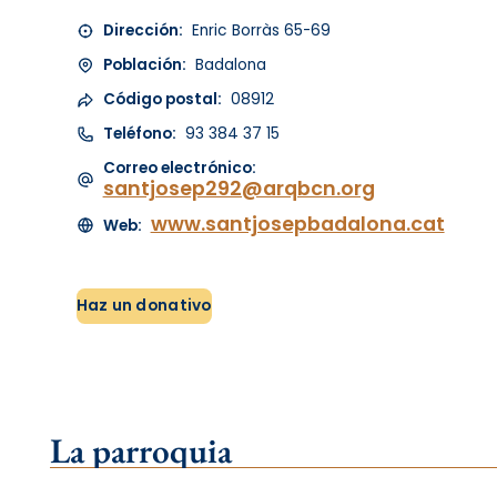
Dirección:
Enric Borràs 65-69
Población:
Badalona
Código postal:
08912
Teléfono:
93 384 37 15
Correo electrónico:
santjosep292@arqbcn.org
www.santjosepbadalona.cat
Web:
Haz un donativo
La parroquia