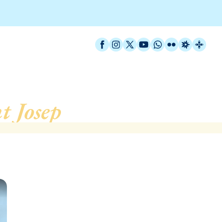
Facebook
Instagram
X / Twitter
YouTube
WhatsApp
Flickr
Radio Est
Catal
t Josep
, de Badalona