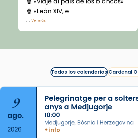
🍿 «Viaje al país de los blancos»
🍿 «León XIV, e
...
Ver más
Vídeo
View on Facebook
·
Share
Arquebisbat de Barcelona
1 week ago
Todos los calendarios
Cardenal O
La Carmina va patir depressió.
Fa gairebé dos mesos, a l'Estadi
Lluís Companys, la jove va fer
9
Pelegrinatge per a solter
arribar el seu testimoni al papa
anys a Medjugorje
Lleó XIV.
ago.
10:00
Recupera l'entrevista
Medjugorje, Bòsnia i Herzegovina
comp
tican News 👇
Vatican News
2026
+ info