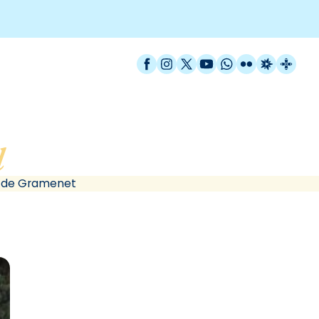
Facebook
Instagram
X / Twitter
YouTube
WhatsApp
Flickr
Radio Est
Catal
l
, de Santa Coloma de 
a de Gramenet