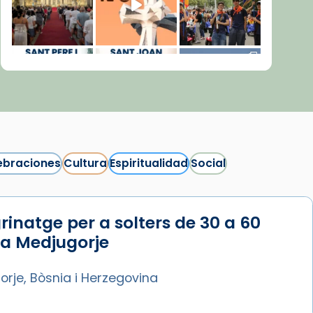
ebraciones
Cultura
Espiritualidad
Social
rinatge per a solters de 30 a 60
Síguenos en Instagram
 a Medjugorje
Cargar más...
rje, Bòsnia i Herzegovina