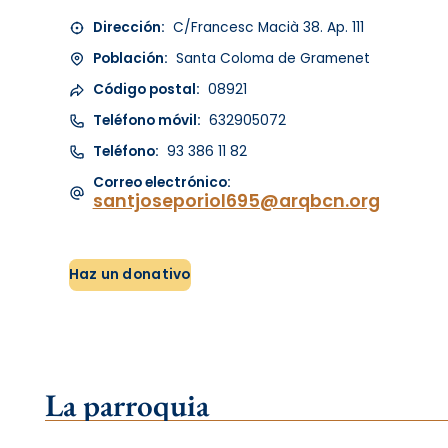
Dirección:
C/Francesc Macià 38. Ap. 111
Población:
Santa Coloma de Gramenet
Código postal:
08921
Teléfono móvil:
632905072
Teléfono:
93 386 11 82
Correo electrónico:
santjoseporiol695@arqbcn.org
Haz un donativo
La parroquia