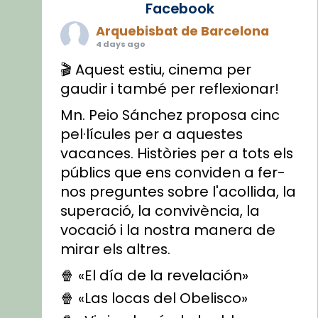
Facebook
Arquebisbat de Barcelona
4 days ago
🎬 Aquest estiu, cinema per
gaudir i també per reflexionar!
Mn. Peio Sánchez proposa cinc
pel·lícules per a aquestes
vacances. Històries per a tots els
públics que ens conviden a fer-
nos preguntes sobre l'acollida, la
superació, la convivència, la
vocació i la nostra manera de
mirar els altres.
🍿 «El día de la revelación»
🍿 «Las locas del Obelisco»