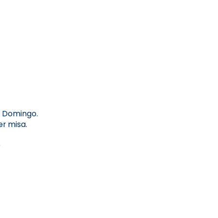
l Domingo.
r misa.
)