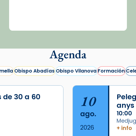
Agenda
mella
Obispo Abadías
Obispo Vilanova
Formación
Cel
s de 30 a 60
10
Peleg
anys
ago.
10:00
Medjugo
2026
+ info