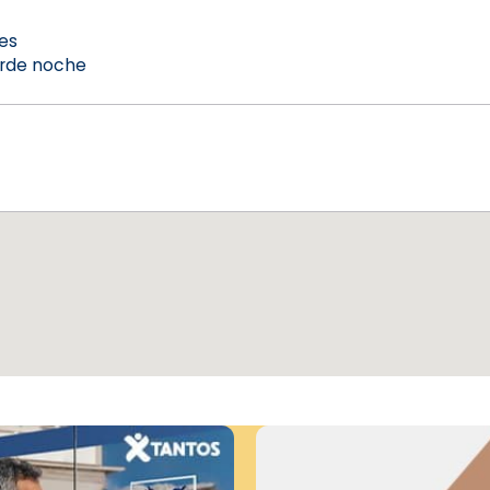
es
arde noche