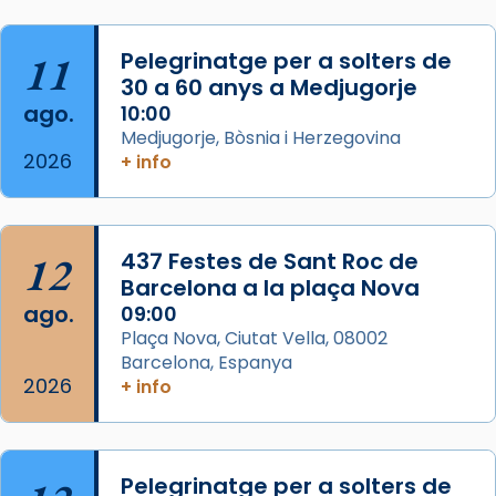
Acompanyant la història de sant Cugat, a
partir de l’Edat Mitjana sorgeix la tradició
11
Pelegrinatge per a solters de
que les santes Juliana (“relatiu a Júlia”) i
30 a 60 anys a Medjugorje
Semproniana (“relatiu a Semprònia =
ago.
10:00
eterna”) són deixebles seves. I l’any 1667, el
Medjugorje, Bòsnia i Herzegovina
2026
+ info
frare Joan Gaspar Roig, afirma en una obra
que les santes són filles de l’antiga Iluro.
Mataró en reivindicarà les relíq
...
Ver más
12
437 Festes de Sant Roc de
Foto
Barcelona a la plaça Nova
ago.
09:00
View on Facebook
·
Share
Plaça Nova, Ciutat Vella, 08002
Barcelona, Espanya
2026
+ info
Pelegrinatge per a solters de