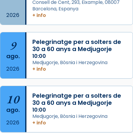
Consell de Cent, 293, Eixample, 08007
missa d’acció de gràcies en agraïment al
Barcelona, Espanya
comitè organitzador de la visita apostòlica
2026
+ info
del Sant Pare Lleó XIV a Barcelona, i als
col·laboradors, a la Catedral de Barcelona.
L’arquebisbe de Barcelona, el cardenal Joan
9
Pelegrinatge per a solters de
Josep Omella, ha presidit la missa i l’ha
30 a 60 anys a Medjugorje
concelebrat el bisbe auxiliar de Barcelona,
ago.
10:00
Mons. David Abadías.
Medjugorje, Bòsnia i Herzegovina
2026
+ info
📸 Dr. G. Simón
Foto
View on Facebook
·
Share
10
Pelegrinatge per a solters de
30 a 60 anys a Medjugorje
Arquebisbat de Barcelona
ago.
10:00
2 weeks ago
Medjugorje, Bòsnia i Herzegovina
2026
Memòria de les santes Juliana i
+ info
Semproniana, verges i màrtirs.