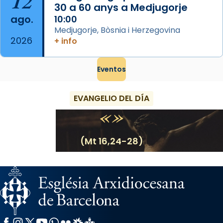
12
30 a 60 anys a Medjugorje
ago.
10:00
Medjugorje, Bòsnia i Herzegovina
2026
+ info
Eventos
EVANGELIO DEL DÍA
(Mt 16,24-28)
Facebook
Instagram
X / Twitter
YouTube
WhatsApp
Flickr
Radio Estel
Catalunya Cristiana