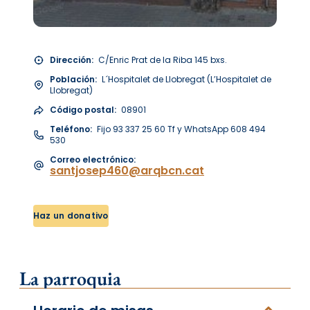
Dirección:
C/Enric Prat de la Riba 145 bxs.
Población:
L´Hospitalet de Llobregat (L’Hospitalet de
Llobregat)
Código postal:
08901
Teléfono:
Fijo 93 337 25 60 Tf y WhatsApp 608 494
530
Correo electrónico:
santjosep460@arqbcn.cat
Haz un donativo
La parroquia