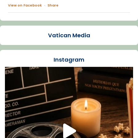
View on Facebook
·
Share
Arquebisbat de Barcelona
1 week ago
Vatican Media
La Carmina va patir depressió. Fa gairebé
dos mesos, a l'Estadi Lluís Companys, la
jove va fer arribar el seu testimoni al papa
Instagram
Lleó XIV.
Recupera l'entrevista comp
Vatican
tican News 👇
News
www.vaticannews.va/es/iglesia/news/2026-
07/carmina-historia-depresion-papa-viaje-
espana-testimoni...
Foto
View on Facebook
·
Share