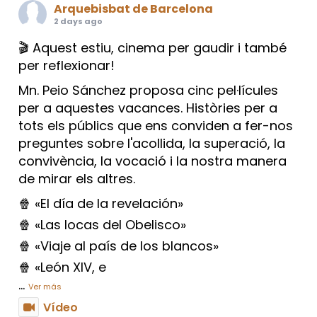
Arquebisbat de Barcelona
2 days ago
🎬 Aquest estiu, cinema per gaudir i també
per reflexionar!
Mn. Peio Sánchez proposa cinc pel·lícules
per a aquestes vacances. Històries per a
tots els públics que ens conviden a fer-nos
preguntes sobre l'acollida, la superació, la
convivència, la vocació i la nostra manera
de mirar els altres.
🍿 «El día de la revelación»
🍿 «Las locas del Obelisco»
🍿 «Viaje al país de los blancos»
🍿 «León XIV, e
...
Ver más
Vídeo