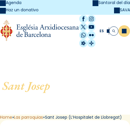
Agenda
Santoral del día
SAVA
Haz un donativo
Facebook
Instagram
X / Twitter
YouTube
ES
Me
Buscar
WhatsApp
Flickr
Radio Estel
Catalunya Cristi
Sant Josep
, de L´Hospitalet
de Llobregat (L’Hospitalet
de Llobregat)
Home
Las parroquias
Sant Josep (L’Hospitalet de Llobregat)