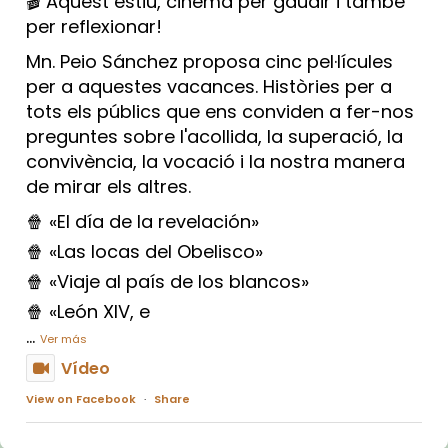
🎬 Aquest estiu, cinema per gaudir i també
per reflexionar!
Mn. Peio Sánchez proposa cinc pel·lícules
per a aquestes vacances. Històries per a
tots els públics que ens conviden a fer-nos
preguntes sobre l'acollida, la superació, la
convivència, la vocació i la nostra manera
de mirar els altres.
🍿 «El día de la revelación»
🍿 «Las locas del Obelisco»
🍿 «Viaje al país de los blancos»
🍿 «León XIV, e
...
Ver más
Vídeo
View on Facebook
·
Share