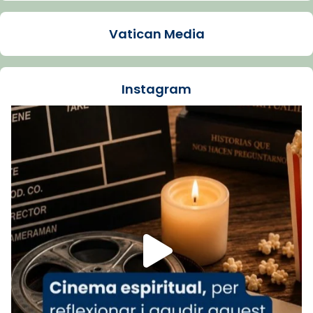
Arquebisbat de Barcelona
1 week ago
Vatican Media
La Carmina va patir depressió. Fa gairebé
dos mesos, a l'Estadi Lluís Companys, la
jove va fer arribar el seu testimoni al papa
Instagram
Lleó XIV.
Recupera l'entrevista comp
Vatican
tican News 👇
News
www.vaticannews.va/es/iglesia/news/2026-
07/carmina-historia-depresion-papa-viaje-
espana-testimoni...
Foto
View on Facebook
·
Share
Arquebisbat de Barcelona
2 weeks ago