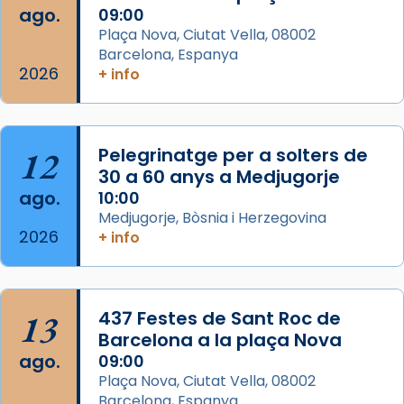
que les santes Juliana (“relatiu a Júlia”) i
ago.
09:00
Semproniana (“relatiu a Semprònia =
Plaça Nova, Ciutat Vella, 08002
eterna”) són deixebles seves. I l’any 1667, el
Barcelona, Espanya
2026
frare Joan Gaspar Roig, afirma en una obra
+ info
que les santes són filles de l’antiga Iluro.
Mataró en reivindicarà les relíq
...
Ver más
12
Pelegrinatge per a solters de
Foto
30 a 60 anys a Medjugorje
ago.
10:00
View on Facebook
·
Share
Medjugorje, Bòsnia i Herzegovina
2026
+ info
13
437 Festes de Sant Roc de
Barcelona a la plaça Nova
ago.
09:00
Plaça Nova, Ciutat Vella, 08002
Barcelona, Espanya