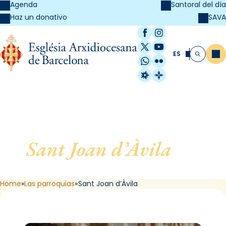
Agenda
Santoral del día
SAVA
Haz un donativo
Facebook
Instagram
X / Twitter
YouTube
ES
Me
Buscar
WhatsApp
Flickr
Radio Estel
Catalunya Cristi
Sant Joan d’Àvila
, de
Barcelona
Home
Las parroquias
Sant Joan d’Àvila