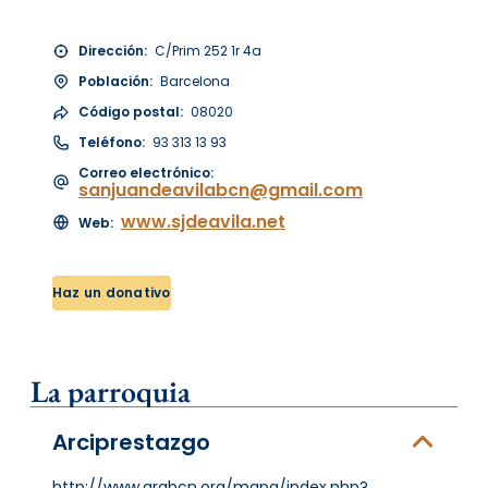
Dirección:
C/Prim 252 1r 4a
Población:
Barcelona
Código postal:
08020
Teléfono:
93 313 13 93
Correo electrónico:
sanjuandeavilabcn@gmail.com
www.sjdeavila.net
Web:
Haz un donativo
La parroquia
Arciprestazgo
http://www.arqbcn.org/mapa/index.php?