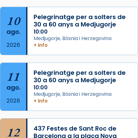
del Sant Pare Lleó XIV a Barcelona, i als
col·laboradors, a la Catedral de Barcelona.
10
Pelegrinatge per a solters de
L’arquebisbe de Barcelona, el cardenal Joan
30 a 60 anys a Medjugorje
Josep Omella, ha presidit la missa i l’ha
ago.
10:00
concelebrat el bisbe auxiliar de Barcelona,
Medjugorje, Bòsnia i Herzegovina
Mons. David Abadías.
2026
+ info
📸 Dr. G. Simón
Foto
11
Pelegrinatge per a solters de
View on Facebook
·
Share
30 a 60 anys a Medjugorje
ago.
10:00
Arquebisbat de Barcelona
Medjugorje, Bòsnia i Herzegovina
2 weeks ago
2026
+ info
Memòria de les santes Juliana i
Semproniana, verges i màrtirs.
Acompanyant la història de sant Cugat, a
12
437 Festes de Sant Roc de
partir de l’Edat Mitjana sorgeix la tradició
Barcelona a la plaça Nova