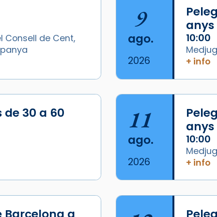
9
Peleg
anys
ago.
10:00
l Consell de Cent,
Espanya
Medjugo
2026
+ info
/2026-
s de 30 a 60
11
Peleg
anys
ago.
10:00
Medjugo
2026
+ info
e Barcelona a
Peleg