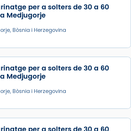
rinatge per a solters de 30 a 60
Síguenos en Instagram
 a Medjugorje
Cargar más...
rje, Bòsnia i Herzegovina
rinatge per a solters de 30 a 60
 a Medjugorje
rje, Bòsnia i Herzegovina
rinatge per a solters de 30 a 60