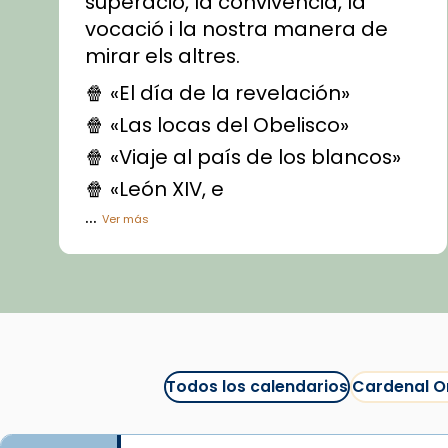
superació, la convivència, la
vocació i la nostra manera de
mirar els altres.
🍿 «El día de la revelación»
🍿 «Las locas del Obelisco»
🍿 «Viaje al país de los blancos»
🍿 «León XIV, e
...
Ver más
Vídeo
View on Facebook
·
Share
Arquebisbat de Barcelona
1 week ago
Todos los calendarios
Cardenal O
La Carmina va patir depressió.
Fa gairebé dos mesos, a l'Estadi
Lluís Companys, la jove va fer