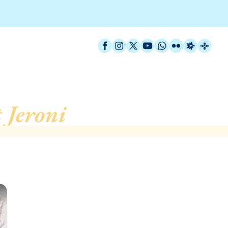
Facebook
Instagram
X / Twitter
YouTube
WhatsApp
Flickr
Radio Est
Catal
 Jeroni
, de Barcelona