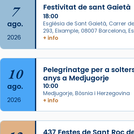
7
Festivitat de sant Gaietà
arribar el seu testimoni al papa
Lleó XIV.
18:00
ago.
Església de Sant Gaietà, Carrer de
Recupera l'entrevista
293, Eixample, 08007 Barcelona, 
comp
tican News 👇
Vatican News
2026
+ info
www.vaticannews.va/es/iglesia/news
07/carmina-historia-depresion-
papa-viaje-espana-testimoni...
10
Pelegrinatge per a solter
Foto
anys a Medjugorje
View on Facebook
·
Share
ago.
10:00
Medjugorje, Bòsnia i Herzegovina
Arquebisbat de Barcelona
2026
+ info
1 week ago
«Avui les santes Juliana i
Semproniana ens ajuden a alçar
437 Festes de Sant Roc d
la mirada»