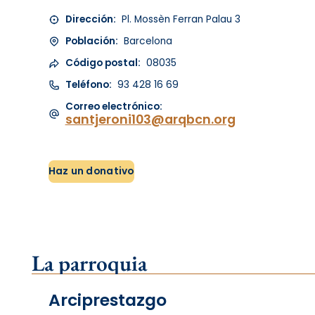
Dirección:
Pl. Mossèn Ferran Palau 3
Población:
Barcelona
Código postal:
08035
Teléfono:
93 428 16 69
Correo electrónico:
santjeroni103@arqbcn.org
Haz un donativo
La parroquia
Arciprestazgo