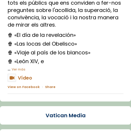
tots els públics que ens conviden a fer-nos
preguntes sobre l'acollida, la superació, la
convivència, la vocació i la nostra manera
de mirar els altres.
🍿 «El día de la revelación»
🍿 «Las locas del Obelisco»
🍿 «Viaje al país de los blancos»
🍿 «León XIV, e
...
Ver más
Vídeo
View on Facebook
·
Share
Arquebisbat de Barcelona
1 week ago
Vatican Media
La Carmina va patir depressió. Fa gairebé
dos mesos, a l'Estadi Lluís Companys, la