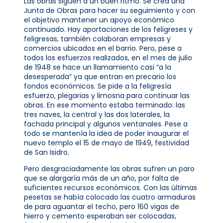
Las obras siguen a un buen ritmo. Se crea una
Junta de Obras para hacer su seguimiento y con
el objetivo mantener un apoyo económico
continuado. Hay aportaciones de los feligreses y
feligresas, también colaboran empresas y
comercios ubicados en el barrio. Pero, pese a
todos los esfuerzos realizados, en el mes de julio
de 1948 se hace un llamamiento casi “a la
desesperada” ya que entran en precario los
fondos económicos. Se pide a la feligresía
esfuerzo, plegarias y limosna para continuar las
obras. En ese momento estaba terminado: las
tres naves, la central y las dos laterales, la
fachada principal y algunos ventanales. Pese a
todo se mantenía la idea de poder inaugurar el
nuevo templo el 15 de mayo de 1949, festividad
de San Isidro.
Pero desgraciadamente las obras sufren un paro
que se alargaría más de un año, por falta de
suficientes recursos económicos. Con las últimas
pesetas se había colocado las cuatro armaduras
de para aguantar el techo, pero 160 vigas de
hierro y cemento esperaban ser colocadas,