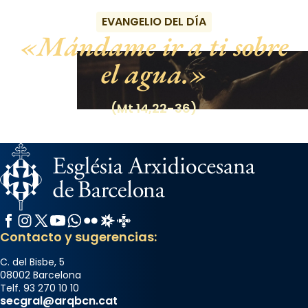
EVANGELIO DEL DÍA
Mándame ir a ti sobre
el agua.
(Mt 14,22-36)
Facebook
Instagram
X / Twitter
YouTube
WhatsApp
Flickr
Radio Estel
Catalunya Cristiana
Contacto y sugerencias:
C. del Bisbe, 5
08002 Barcelona
Telf. 93 270 10 10
secgral@arqbcn.cat