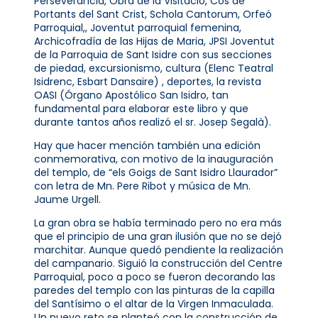
Perseverancia, Obra de la Visitació, Cos de
Portants del Sant Crist, Schola Cantorum, Orfeó
Parroquial,, Joventut parroquial femenina,
Archicofradía de las Hijas de Maria, JPSI Joventut
de la Parroquia de Sant Isidre con sus secciones
de piedad, excursionismo, cultura (Elenc Teatral
Isidrenc, Esbart Dansaire) , deportes, la revista
OASI (Órgano Apostólico San Isidro, tan
fundamental para elaborar este libro y que
durante tantos años realizó el sr. Josep Segalà).
Hay que hacer mención también una edición
conmemorativa, con motivo de la inauguración
del templo, de “els Goigs de Sant Isidro Llaurador”
con letra de Mn. Pere Ribot y música de Mn.
Jaume Urgell.
La gran obra se había terminado pero no era más
que el principio de una gran ilusión que no se dejó
marchitar. Aunque quedó pendiente la realización
del campanario. Siguió la construcción del Centre
Parroquial, poco a poco se fueron decorando las
paredes del templo con las pinturas de la capilla
del Santísimo o el altar de la Virgen Inmaculada.
Un nuevo reto se planteó con la construcción de