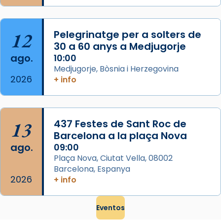
que les santes són filles de l’antiga Iluro.
Mataró en reivindicarà les relíq
...
Ver más
12
Pelegrinatge per a solters de
Foto
30 a 60 anys a Medjugorje
ago.
10:00
View on Facebook
·
Share
Medjugorje, Bòsnia i Herzegovina
2026
+ info
13
437 Festes de Sant Roc de
Barcelona a la plaça Nova
ago.
09:00
Plaça Nova, Ciutat Vella, 08002
Barcelona, Espanya
2026
+ info
Eventos