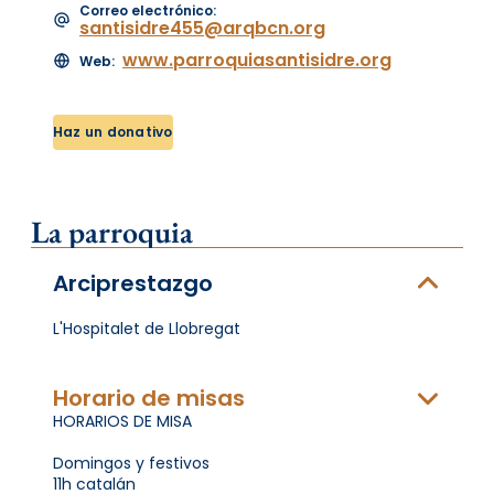
Correo electrónico:
santisidre455@arqbcn.org
www.parroquiasantisidre.org
Web:
Haz un donativo
La parroquia
Arciprestazgo
L'Hospitalet de Llobregat
Horario de misas
HORARIOS DE MISA
Domingos y festivos
11h catalán