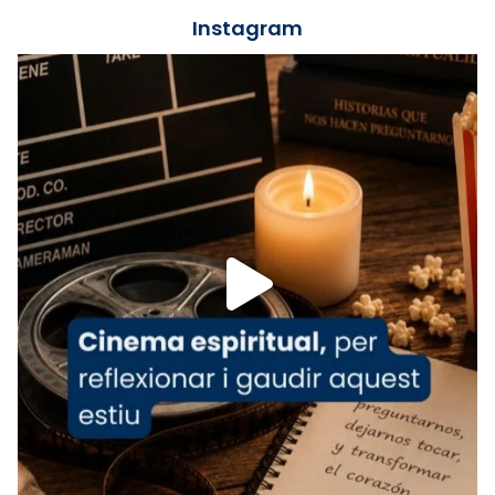
jove va fer arribar el seu testimoni al papa
Instagram
Lleó XIV.
Recupera l'entrevista comp
Vatican
tican News 👇
News
www.vaticannews.va/es/iglesia/news/2026-
07/carmina-historia-depresion-papa-viaje-
espana-testimoni...
Foto
View on Facebook
·
Share
Arquebisbat de Barcelona
2 weeks ago
«Avui les santes Juliana i Semproniana ens
ajuden a alçar la mirada»
Mons. Sergi Gordo, bisbe de Tortosa, ha
presidit aquest 27 de juliol la missa de Les