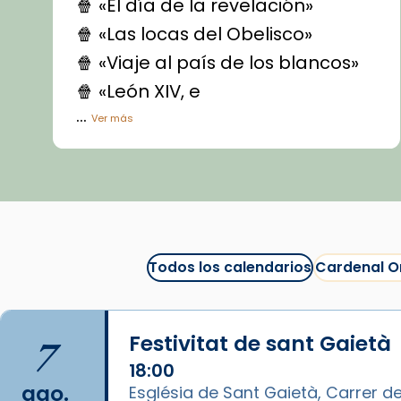
🍿 «El día de la revelación»
🍿 «Las locas del Obelisco»
🍿 «Viaje al país de los blancos»
🍿 «León XIV, e
...
Ver más
Vídeo
View on Facebook
·
Share
Arquebisbat de Barcelona
1 week ago
Todos los calendarios
Cardenal O
La Carmina va patir depressió.
Fa gairebé dos mesos, a l'Estadi
Lluís Companys, la jove va fer
7
Festivitat de sant Gaietà
arribar el seu testimoni al papa
Lleó XIV.
18:00
ago.
Església de Sant Gaietà, Carrer de