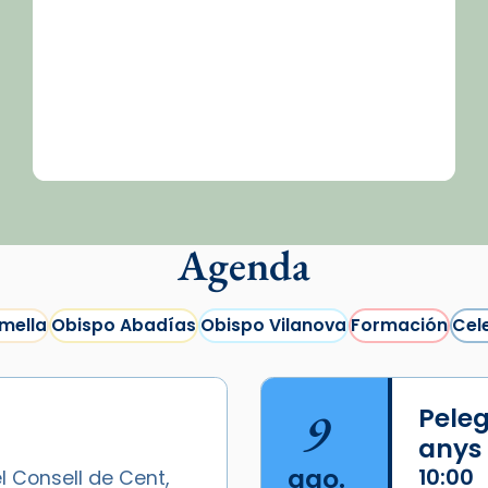
Agenda
mella
Obispo Abadías
Obispo Vilanova
Formación
Cel
9
Peleg
anys
ago.
10:00
l Consell de Cent,