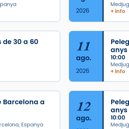
Espanya
Medjugo
2026
+ info
/2026-
s de 30 a 60
11
Peleg
anys
ago.
10:00
Medjugo
2026
+ info
e Barcelona a
12
Peleg
anys
ago.
10:00
arcelona, Espanya
Medjugo