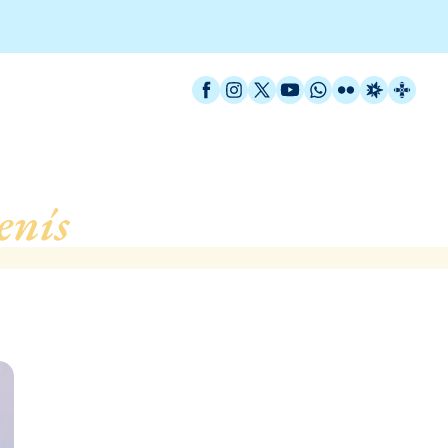
Facebook
Instagram
X / Twitter
YouTube
WhatsApp
Flickr
Radio Est
Catal
enís
, de Vilassar de Dalt