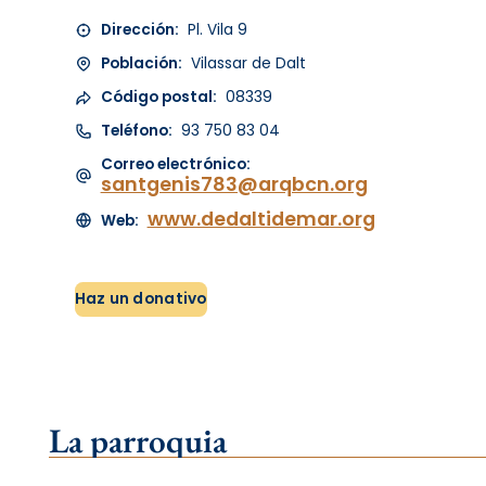
Dirección:
Pl. Vila 9
Población:
Vilassar de Dalt
Código postal:
08339
Teléfono:
93 750 83 04
Correo electrónico:
santgenis783@arqbcn.org
www.dedaltidemar.org
Web:
Haz un donativo
La parroquia