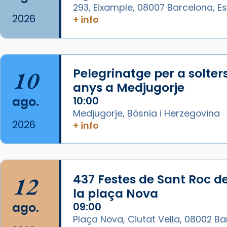
Recupera l'entrevista
293, Eixample, 08007 Barcelona, 
comp
tican News 👇
Vatican News
2026
+ info
www.vaticannews.va/es/iglesia/news
07/carmina-historia-depresion-
papa-viaje-espana-testimoni...
10
Pelegrinatge per a solter
Foto
anys a Medjugorje
View on Facebook
·
Share
ago.
10:00
Medjugorje, Bòsnia i Herzegovina
Arquebisbat de Barcelona
2026
+ info
1 week ago
«Avui les santes Juliana i
Semproniana ens ajuden a alçar
12
437 Festes de Sant Roc d
la mirada»
la plaça Nova
Mons. Sergi Gordo, bisbe de
ago.
09:00
Tortosa, ha presidit aquest 27 de
Plaça Nova, Ciutat Vella, 08002 B
juliol la missa de Les Santes de