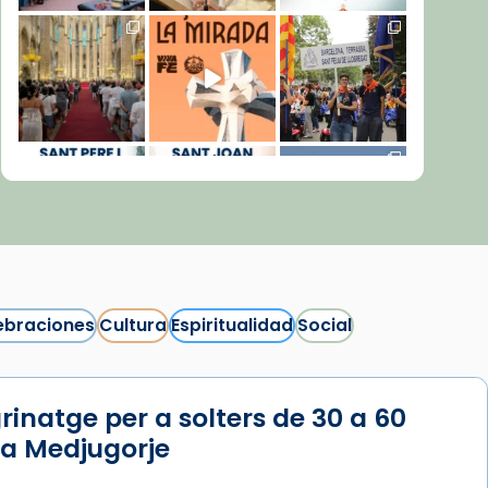
ebraciones
Cultura
Espiritualidad
Social
rinatge per a solters de 30 a 60
Síguenos en Instagram
 a Medjugorje
Cargar más...