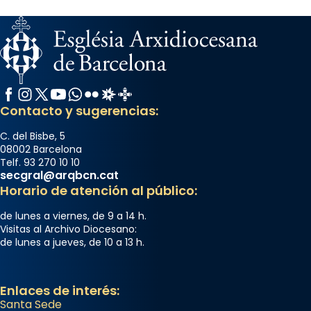
Facebook
Instagram
X / Twitter
YouTube
WhatsApp
Flickr
Radio Estel
Catalunya Cristiana
Contacto y sugerencias:
C. del Bisbe, 5
08002 Barcelona
Telf. 93 270 10 10
secgral@arqbcn.cat
Horario de atención al público:
de lunes a viernes, de 9 a 14 h.
Visitas al Archivo Diocesano:
de lunes a jueves, de 10 a 13 h.
Enlaces de interés:
Santa Sede