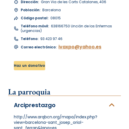
Dirección:
Gran Via de les Corts Catalanes, 406
Población:
Barcelona
Código postal:
08015
Teléfono móvil:
638166750 Unción de los Enfermos
(urgencias)
Teléfono:
93 423 97 46
ivaxpo@yahoo.es
Correo electrónico:
Haz un donativo
La parroquia
Arciprestazgo
http://www.arqbcn.org/mapa/index.php?
view=barcelona-sant_josep_oriol-
sant_ferran&lang=es