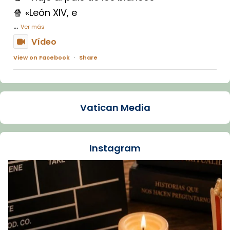
🍿 «León XIV, e
...
Ver más
Vídeo
View on Facebook
·
Share
Arquebisbat de Barcelona
1 week ago
Vatican Media
La Carmina va patir depressió. Fa gairebé
dos mesos, a l'Estadi Lluís Companys, la
jove va fer arribar el seu testimoni al papa
Instagram
Lleó XIV.
Recupera l'entrevista comp
Vatican
tican News 👇
News
www.vaticannews.va/es/iglesia/news/2026-
07/carmina-historia-depresion-papa-viaje-
espana-testimoni...