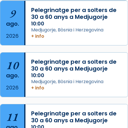
Arquebisbat de Barcelona
is at Catedral
9
Pelegrinatge per a solters de
de Barcelona.
30 a 60 anys a Medjugorje
2 weeks ago
ago.
10:00
Aquest dilluns, 27 de juliol, ha tingut lloc la
Medjugorje, Bòsnia i Herzegovina
missa d’acció de gràcies en agraïment al
2026
+ info
comitè organitzador de la visita apostòlica
del Sant Pare Lleó XIV a Barcelona, i als
col·laboradors, a la Catedral de Barcelona.
10
Pelegrinatge per a solters de
L’arquebisbe de Barcelona, el cardenal Joan
30 a 60 anys a Medjugorje
Josep Omella, ha presidit la missa i l’ha
ago.
10:00
concelebrat el bisbe auxiliar de Barcelona,
Medjugorje, Bòsnia i Herzegovina
Mons. David Abadías.
2026
+ info
📸 Dr. G. Simón
Foto
11
Pelegrinatge per a solters de
View on Facebook
·
Share
30 a 60 anys a Medjugorje
ago.
10:00