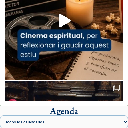
Foto
View on Facebook
·
Share
Arquebisbat de Barcelona
2 weeks ago
«Avui les santes Juliana i Semproniana ens
ajuden a alçar la mirada»
Mons. Sergi Gordo, bisbe de Tortosa, ha
presidit aquest 27 de juliol la missa de Les
Santes de Mataró.
🔗
tinyurl.com/cvu5jmbk
📸 J. Merino
Agenda
Foto
View on Facebook
·
Share