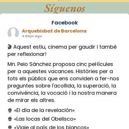
Síguenos
Facebook
Arquebisbat de Barcelona
4 days ago
🎬 Aquest estiu, cinema per gaudir i també
per reflexionar!
Mn. Peio Sánchez proposa cinc pel·lícules
per a aquestes vacances. Històries per a
tots els públics que ens conviden a fer-nos
preguntes sobre l'acollida, la superació, la
convivència, la vocació i la nostra manera
de mirar els altres.
🍿 «El día de la revelación»
🍿 «Las locas del Obelisco»
🍿 «Viaje al país de los blancos»