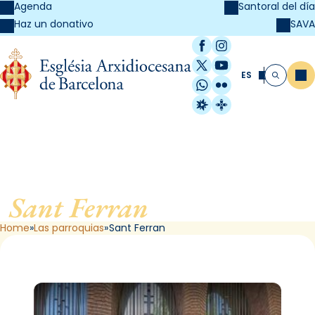
Agenda
Santoral del día
SAVA
Haz un donativo
Facebook
Instagram
X / Twitter
YouTube
ES
Me
Buscar
WhatsApp
Flickr
Radio Estel
Catalunya Cristi
Sant Ferran
, de Barcelona
Home
Las parroquias
Sant Ferran