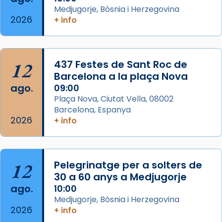
Arquebisbat de Barcelona
Medjugorje, Bòsnia i Herzegovina
2 weeks ago
2026
+ info
Memòria de les santes Juliana i
Semproniana, verges i màrtirs.
Acompanyant la història de sant Cugat, a
12
437 Festes de Sant Roc de
partir de l’Edat Mitjana sorgeix la tradició
Barcelona a la plaça Nova
que les santes Juliana (“relatiu a Júlia”) i
ago.
09:00
Semproniana (“relatiu a Semprònia =
Plaça Nova, Ciutat Vella, 08002
eterna”) són deixebles seves. I l’any 1667, el
Barcelona, Espanya
2026
frare Joan Gaspar Roig, afirma en una obra
+ info
que les santes són filles de l’antiga Iluro.
Mataró en reivindicarà les relíq
...
Ver más
12
Pelegrinatge per a solters de
Foto
30 a 60 anys a Medjugorje
ago.
10:00
View on Facebook
·
Share
Medjugorje, Bòsnia i Herzegovina
2026
+ info