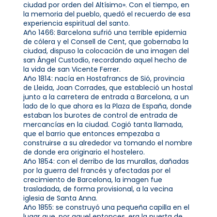
ciudad por orden del Altísimo». Con el tiempo, en
la memoria del pueblo, quedó el recuerdo de esa
experiencia espiritual del santo.
Año 1466: Barcelona sufrió una terrible epidemia
de cólera y el Consell de Cent, que gobernaba la
ciudad, dispuso la colocación de una imagen del
san Ángel Custodio, recordando aquel hecho de
la vida de san Vicente Ferrer.
Año 1814: nacía en Hostafrancs de Sió, provincia
de Lleida, Joan Corrades, que estableció un hostal
junto a la carretera de entrada a Barcelona, a un
lado de lo que ahora es la Plaza de España, donde
estaban los burotes de control de entrada de
mercancías en la ciudad. Cogió tanta llamada,
que el barrio que entonces empezaba a
construirse a su alrededor va tomando el nombre
de donde era originario el hostelero.
Año 1854: con el derribo de las murallas, dañadas
por la guerra del francés y afectadas por el
crecimiento de Barcelona, la imagen fue
trasladada, de forma provisional, a la vecina
iglesia de Santa Anna.
Año 1855: se construyó una pequeña capilla en el
lugar que, por aquel entonces, era la puerta de