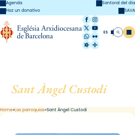
Agenda
Santoral del día
SAVA
Haz un donativo
Facebook
Instagram
X / Twitter
YouTube
ES
Me
Buscar
WhatsApp
Flickr
Radio Estel
Catalunya Cristi
Sant Àngel Custodi
, de
Barcelona
Home
Las parroquias
Sant Àngel Custodi