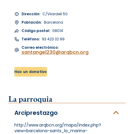
Dirección:
C/Vilardell 50
Población:
Barcelona
Código postal:
08014
Teléfono:
93 423 32 89
Correo electrónico:
santangel230@arqbcn.org
Haz un donativo
La parroquia
Arciprestazgo
http://www.arqbcn.org/mapa/index.php?
view=barcelona-sants_la_marina-