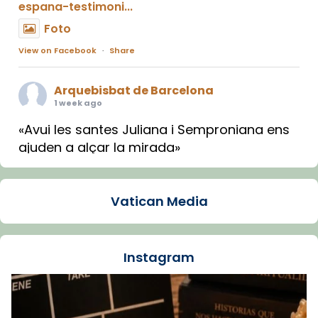
espana-testimoni...
Foto
View on Facebook
·
Share
Arquebisbat de Barcelona
1 week ago
«Avui les santes Juliana i Semproniana ens
ajuden a alçar la mirada»
Mons. Sergi Gordo, bisbe de Tortosa, ha
presidit aquest 27 de juliol la missa de Les
Vatican Media
Santes de Mataró.
🔗
tinyurl.com/cvu5jmbk
📸 J. Merino
Instagram
Foto
View on Facebook
·
Share