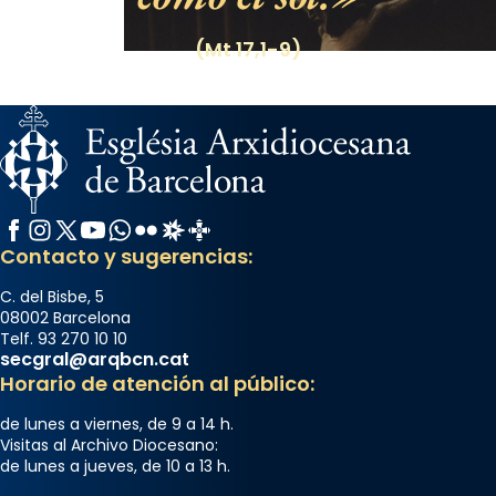
(Mt 17,1-9)
Facebook
Instagram
X / Twitter
YouTube
WhatsApp
Flickr
Radio Estel
Catalunya Cristiana
Contacto y sugerencias:
C. del Bisbe, 5
08002 Barcelona
Telf. 93 270 10 10
secgral@arqbcn.cat
Horario de atención al público:
de lunes a viernes, de 9 a 14 h.
Visitas al Archivo Diocesano:
de lunes a jueves, de 10 a 13 h.