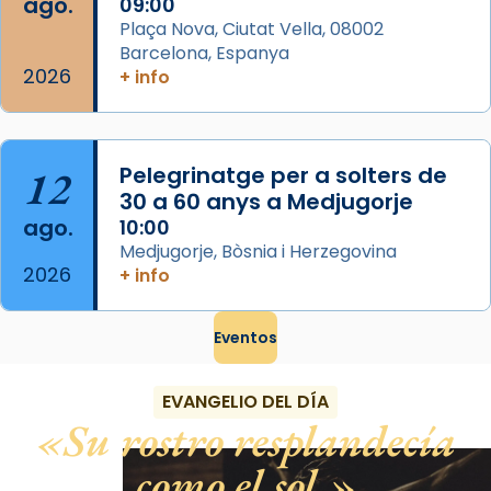
ago.
09:00
Plaça Nova, Ciutat Vella, 08002
Barcelona, Espanya
2026
+ info
12
Pelegrinatge per a solters de
30 a 60 anys a Medjugorje
ago.
10:00
Medjugorje, Bòsnia i Herzegovina
2026
+ info
Eventos
EVANGELIO DEL DÍA
Su rostro resplandecía
como el sol.