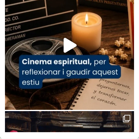
Arquebisbat de Barcelona
is at Catedral
de Barcelona.
1 week ago
Aquest dilluns, 27 de juliol, ha tingut lloc la
missa d’acció de gràcies en agraïment al
comitè organitzador de la visita apostòlica
del Sant Pare Lleó XIV a Barcelona, i als
col·laboradors, a la Catedral de Barcelona.
L’arquebisbe de Barcelona, el cardenal Joan
Josep Omella, ha presidit la missa i l’ha
concelebrat el bisbe auxiliar de Barcelona,
Mons. David Abadías.
📸 Dr. G. Simón
Foto
View on Facebook
·
Share