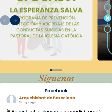
Síguenos
Facebook
Arquebisbat de Barcelona
3 days ago
🎬 Aquest estiu, cinema per gaudir i també