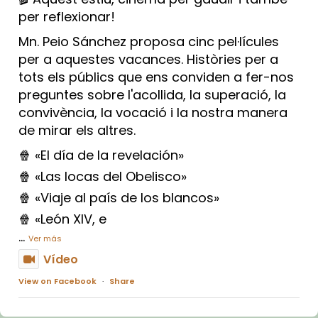
per reflexionar!
Mn. Peio Sánchez proposa cinc pel·lícules
per a aquestes vacances. Històries per a
tots els públics que ens conviden a fer-nos
preguntes sobre l'acollida, la superació, la
convivència, la vocació i la nostra manera
de mirar els altres.
🍿 «El día de la revelación»
🍿 «Las locas del Obelisco»
🍿 «Viaje al país de los blancos»
🍿 «León XIV, e
...
Ver más
Vídeo
View on Facebook
·
Share