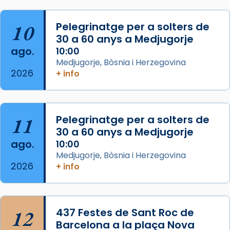
col·laboradors, a la Catedral de Barcelona.
10
Pelegrinatge per a solters de
L’arquebisbe de Barcelona, el cardenal Joan
30 a 60 anys a Medjugorje
Josep Omella, ha presidit la missa i l’ha
ago.
10:00
concelebrat el bisbe auxiliar de Barcelona,
Medjugorje, Bòsnia i Herzegovina
Mons. David Abadías.
2026
+ info
📸 Dr. G. Simón
Foto
11
Pelegrinatge per a solters de
View on Facebook
·
Share
30 a 60 anys a Medjugorje
ago.
10:00
Arquebisbat de Barcelona
Medjugorje, Bòsnia i Herzegovina
2 weeks ago
2026
+ info
Memòria de les santes Juliana i
Semproniana, verges i màrtirs.
Acompanyant la història de sant Cugat, a
12
437 Festes de Sant Roc de
partir de l’Edat Mitjana sorgeix la tradició
Barcelona a la plaça Nova