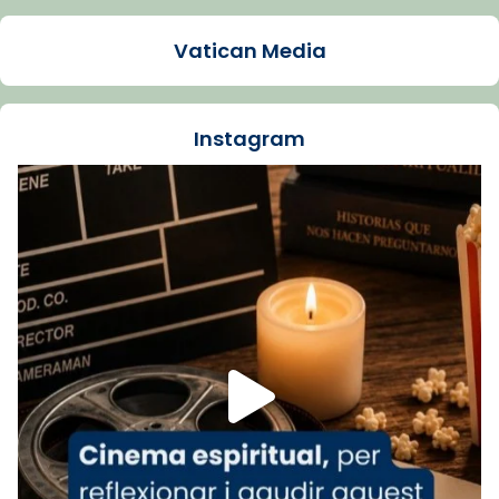
Arquebisbat de Barcelona
1 week ago
Vatican Media
La Carmina va patir depressió. Fa gairebé
dos mesos, a l'Estadi Lluís Companys, la
jove va fer arribar el seu testimoni al papa
Instagram
Lleó XIV.
Recupera l'entrevista comp
Vatican
tican News 👇
News
www.vaticannews.va/es/iglesia/news/2026-
07/carmina-historia-depresion-papa-viaje-
espana-testimoni...
Foto
View on Facebook
·
Share
Arquebisbat de Barcelona
2 weeks ago