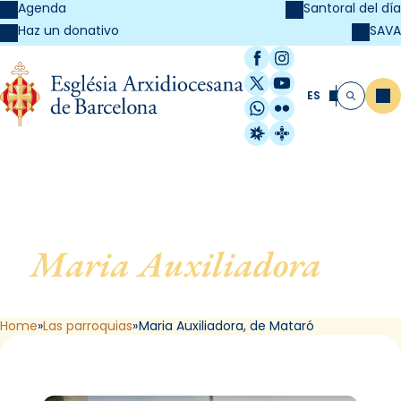
Agenda
Santoral del día
SAVA
Haz un donativo
Facebook
Instagram
X / Twitter
YouTube
ES
Me
Buscar
WhatsApp
Flickr
Radio Estel
Catalunya Cristi
Maria Auxiliadora
, de
Mataró
Home
Las parroquias
Maria Auxiliadora, de Mataró