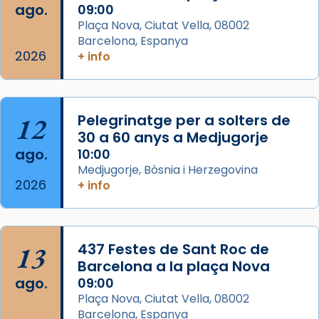
que les santes Juliana (“relatiu a Júlia”) i
ago.
09:00
Semproniana (“relatiu a Semprònia =
Plaça Nova, Ciutat Vella, 08002
eterna”) són deixebles seves. I l’any 1667, el
Barcelona, Espanya
2026
frare Joan Gaspar Roig, afirma en una obra
+ info
que les santes són filles de l’antiga Iluro.
Mataró en reivindicarà les relíq
...
Ver más
12
Pelegrinatge per a solters de
Foto
30 a 60 anys a Medjugorje
ago.
10:00
View on Facebook
·
Share
Medjugorje, Bòsnia i Herzegovina
2026
+ info
13
437 Festes de Sant Roc de
Barcelona a la plaça Nova
ago.
09:00
Plaça Nova, Ciutat Vella, 08002
Barcelona, Espanya