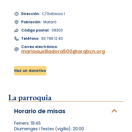
Dirección:
C/Gatassa 1
Población:
Mataró
Código postal:
08303
Teléfono:
93 798 12 40
Correo electrónico:
mariaauxiliadora500@arqbcn.org
Haz un donativo
La parroquia
Horario de misas
Feiners: 19:45
Diumenges i festes (vigília): 20:00