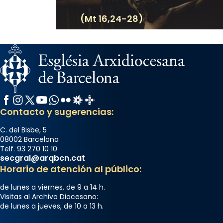
comitè organitzador de la visita apostòlica
del Sant Pare Lleó XIV a Barcelona, i als
(Mt 16,24-28)
col·laboradors, a la Catedral de Barcelona.
L’arquebisbe de Barcelona, el cardenal Joan
Josep Omella, ha presidit la missa i l’ha
concelebrat el bisbe auxiliar de Barcelona,
Mons. David Abadías.
Facebook
Instagram
X / Twitter
YouTube
WhatsApp
Flickr
Radio Estel
Catalunya Cristiana
📸 Dr. G. Simón
Contacto y sugerencias:
Foto
C. del Bisbe, 5
View on Facebook
·
Share
08002 Barcelona
Telf. 93 270 10 10
secgral@arqbcn.cat
Arquebisbat de Barcelona
Horario de atención al público:
2 weeks ago
Memòria de les santes Juliana i
de lunes a viernes, de 9 a 14 h.
Visitas al Archivo Diocesano:
Semproniana, verges i màrtirs.
de lunes a jueves, de 10 a 13 h.
Acompanyant la història de sant Cugat, a