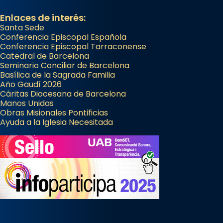
partir de l’Edat Mitjana sorgeix la tradició
Enlaces de interés:
que les santes Juliana (“relatiu a Júlia”) i
Santa Sede
Semproniana (“relatiu a Semprònia =
Conferencia Episcopal Española
eterna”) són deixebles seves. I l’any 1667, el
Conferencia Episcopal Tarraconense
frare Joan Gaspar Roig, afirma en una obra
Catedral de Barcelona
Seminario Conciliar de Barcelona
que les santes són filles de l’antiga Iluro.
Basílica de la Sagrada Familia
Mataró en reivindicarà les relíq
Año Gaudí 2026
...
Cáritas Diocesana de Barcelona
Ver más
Manos Unidas
Foto
Obras Misionales Pontificias
Ayuda a la Iglesia Necesitada
View on Facebook
·
Share