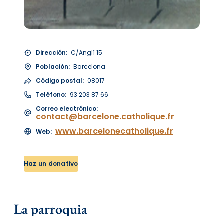
Dirección:
C/Anglí 15
Población:
Barcelona
Código postal:
08017
Teléfono:
93 203 87 66
Correo electrónico:
contact@barcelone.catholique.fr
www.barcelonecatholique.fr
Web:
Haz un donativo
La parroquia