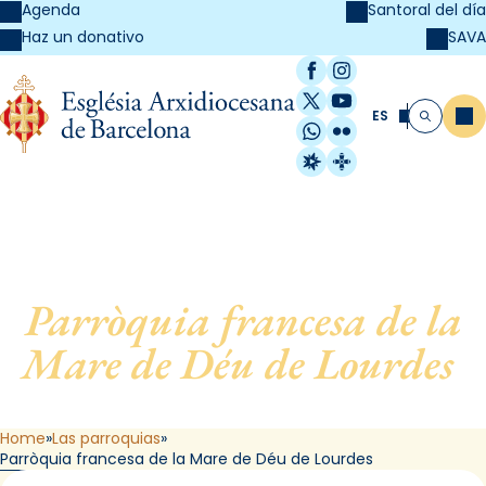
Agenda
Santoral del día
SAVA
Haz un donativo
Facebook
Instagram
X / Twitter
YouTube
ES
Me
Buscar
WhatsApp
Flickr
Radio Estel
Catalunya Cristi
Parròquia francesa de la
Mare de Déu de Lourdes
,
de Barcelona
Home
Las parroquias
Parròquia francesa de la Mare de Déu de Lourdes