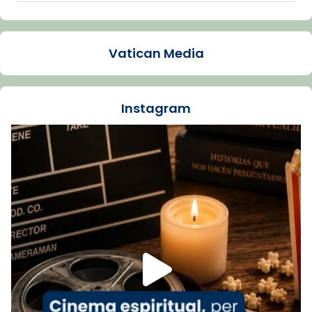
Arquebisbat de Barcelona
1 week ago
Vatican Media
La Carmina va patir depressió. Fa gairebé
dos mesos, a l'Estadi Lluís Companys, la
jove va fer arribar el seu testimoni al papa
Instagram
Lleó XIV.
Recupera l'entrevista comp
Vatican
tican News 👇
News
www.vaticannews.va/es/iglesia/news/2026-
07/carmina-historia-depresion-papa-viaje-
espana-testimoni...
Foto
View on Facebook
·
Share
Arquebisbat de Barcelona
1 week ago