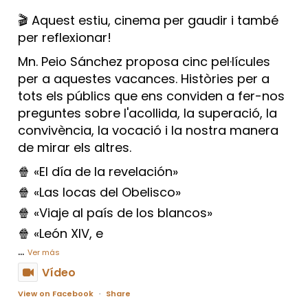
🎬 Aquest estiu, cinema per gaudir i també
per reflexionar!
Mn. Peio Sánchez proposa cinc pel·lícules
per a aquestes vacances. Històries per a
tots els públics que ens conviden a fer-nos
preguntes sobre l'acollida, la superació, la
convivència, la vocació i la nostra manera
de mirar els altres.
🍿 «El día de la revelación»
🍿 «Las locas del Obelisco»
🍿 «Viaje al país de los blancos»
🍿 «León XIV, e
...
Ver más
Vídeo
View on Facebook
·
Share