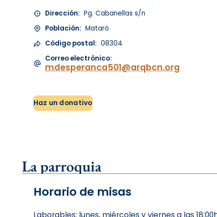
Dirección:
Pg. Cabanellas s/n
Población:
Mataró
Código postal:
08304
Correo electrónico:
mdesperanca501@arqbcn.org
Haz un donativo
La parroquia
Horario de misas
Laborables: lunes, miércoles y viernes a las 18:00h