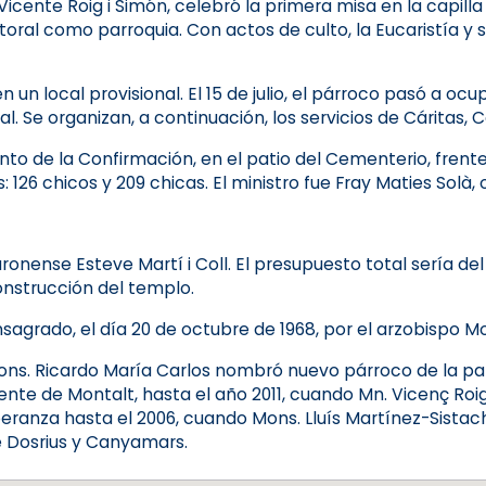
 Vicente Roig i Simón, celebró la primera misa en la capil
ral como parroquia. Con actos de culto, la Eucaristía y
n un local provisional. El 15 de julio, el párroco pasó a o
al. Se organizan, a continuación, los servicios de Cáritas, C
to de la Confirmación, en el patio del Cementerio, frente a
 126 chicos y 209 chicas. El ministro fue Fray Maties Solà,
onense Esteve Martí i Coll. El presupuesto total sería de
 construcción del templo.
nsagrado, el día 20 de octubre de 1968, por el arzobispo 
Mons. Ricardo María Carlos nombró nuevo párroco de la pa
ente de Montalt, hasta el año 2011, cuando Mn. Vicenç Roig
peranza hasta el 2006, cuando Mons. Lluís Martínez-Sistac
e Dosrius y Canyamars.