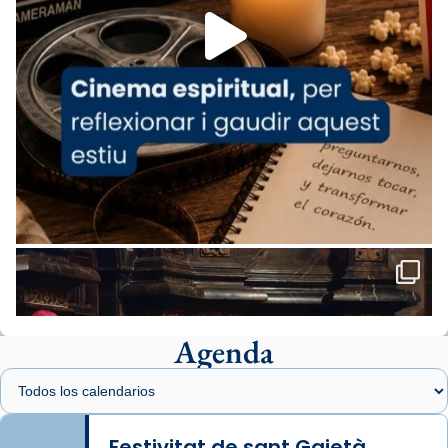
missa d’acció de gràcies en agraïment al
comitè organitzador de la visita apostòlica
del Sant Pare Lleó XIV a Barcelona, i als
col·laboradors, a la Catedral de Barcelona.
L’arquebisbe de Barcelona, el cardenal Joan
Josep Omella, ha presidit la missa i l’ha
concelebrat el bisbe auxiliar de Barcelona,
Mons. David Abadías.
📸 Dr. G. Simón
Foto
View on Facebook
·
Share
Agenda
Arquebisbat de Barcelona
1 week ago
Memòria de les santes Juliana i
Semproniana, verges i màrtirs.
Festivitat de sant Gaietà