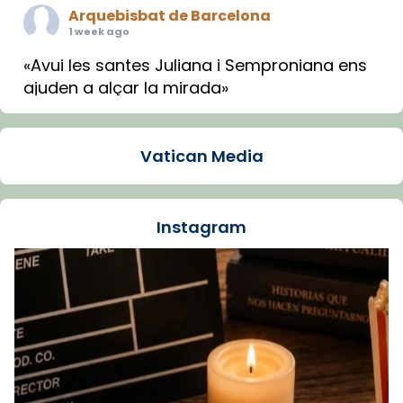
Arquebisbat de Barcelona
1 week ago
«Avui les santes Juliana i Semproniana ens
ajuden a alçar la mirada»
Mons. Sergi Gordo, bisbe de Tortosa, ha
presidit aquest 27 de juliol la missa de Les
Vatican Media
Santes de Mataró.
🔗
tinyurl.com/cvu5jmbk
📸 J. Merino
Instagram
Foto
View on Facebook
·
Share
Arquebisbat de Barcelona
is at Catedral
de Barcelona.
1 week ago
Aquest dilluns, 27 de juliol, ha tingut lloc la