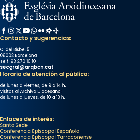
Facebook
Instagram
X / Twitter
YouTube
WhatsApp
Flickr
Radio Estel
Catalunya Cristiana
Contacto y sugerencias:
C. del Bisbe, 5
08002 Barcelona
Telf. 93 270 10 10
secgral@arqbcn.cat
Horario de atención al público:
de lunes a viernes, de 9 a 14 h.
Visitas al Archivo Diocesano:
de lunes a jueves, de 10 a 13 h.
Enlaces de interés:
Santa Sede
Conferencia Episcopal Española
Conferencia Episcopal Tarraconense