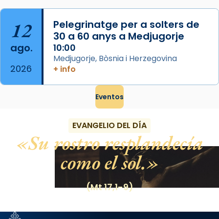
12
Pelegrinatge per a solters de
30 a 60 anys a Medjugorje
ago.
10:00
Medjugorje, Bòsnia i Herzegovina
2026
+ info
Eventos
EVANGELIO DEL DÍA
Su rostro resplandecía
como el sol.
(Mt 17,1-9)