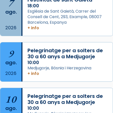
7
Acompanyant la història de sant Cugat, a
18:00
ago.
Església de Sant Gaietà, Carrer del
partir de l’Edat Mitjana sorgeix la tradició
Consell de Cent, 293, Eixample, 08007
que les santes Juliana (“relatiu a Júlia”) i
Barcelona, Espanya
Semproniana (“relatiu a Semprònia =
2026
+ info
eterna”) són deixebles seves. I l’any 1667, el
frare Joan Gaspar Roig, afirma en una obra
que les santes són filles de l’antiga Iluro.
Mataró en reivindicarà les relíq
9
Pelegrinatge per a solters de
...
30 a 60 anys a Medjugorje
Ver más
ago.
10:00
Foto
Medjugorje, Bòsnia i Herzegovina
View on Facebook
·
Share
2026
+ info
Arquebisbat de Barcelona
2 weeks ago
10
Pelegrinatge per a solters de
Jaume, fill de Zebedeu, és juntament amb el
30 a 60 anys a Medjugorje
seu germà Joan i Pere un dels que
ago.
10:00
acompanyava més de prop Jesús.