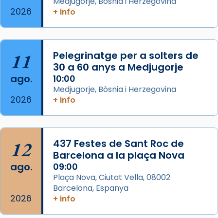
Medjugorje, Bòsnia i Herzegovina
2026
+ info
Segons el llibre dels Fets (12,2) fou el primer
apòstol màrtir, decapitat a Jerusalem per
Herodes Agripa (vers l'any 44).
11
Pelegrinatge per a solters de
Patró de Galícia, després de les invasions
30 a 60 anys a Medjugorje
musulmanes fou venerat com a patró dels
ago.
10:00
Regnes castellans i més tard de tota
Medjugorje, Bòsnia i Herzegovina
Espanya.
2026
+ info
El seu sepulcre a Compostela fou un g
...
Ver más
Foto
12
437 Festes de Sant Roc de
Barcelona a la plaça Nova
View on Facebook
·
Share
ago.
09:00
Plaça Nova, Ciutat Vella, 08002
Barcelona, Espanya
2026
+ info