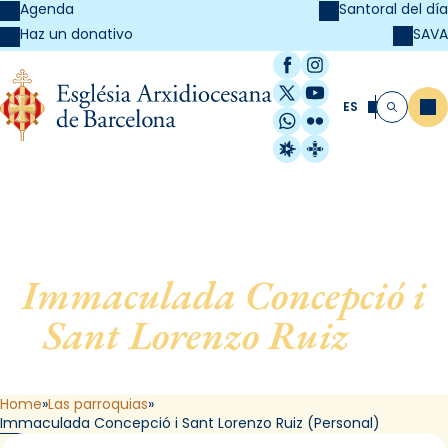
Agenda
Santoral del día
SAVA
Haz un donativo
Facebook
Instagram
X / Twitter
YouTube
ES
Me
Buscar
WhatsApp
Flickr
Radio Estel
Catalunya Cristi
Immaculada Concepció i
Sant Lorenzo Ruiz
, de
Barcelona (Personal)
Home
Las parroquias
Immaculada Concepció i Sant Lorenzo Ruiz (Personal)