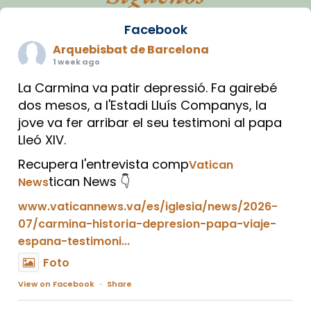
Facebook
Arquebisbat de Barcelona
1 week ago
La Carmina va patir depressió. Fa gairebé
dos mesos, a l'Estadi Lluís Companys, la
jove va fer arribar el seu testimoni al papa
Lleó XIV.
Recupera l'entrevista comp
Vatican
tican News 👇
News
www.vaticannews.va/es/iglesia/news/2026-
07/carmina-historia-depresion-papa-viaje-
espana-testimoni...
Foto
View on Facebook
·
Share