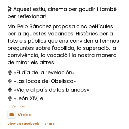
🎬 Aquest estiu, cinema per gaudir i també
per reflexionar!
Mn. Peio Sánchez proposa cinc pel·lícules
per a aquestes vacances. Històries per a
tots els públics que ens conviden a fer-nos
preguntes sobre l'acollida, la superació, la
convivència, la vocació i la nostra manera
de mirar els altres.
🍿 «El día de la revelación»
🍿 «Las locas del Obelisco»
🍿 «Viaje al país de los blancos»
🍿 «León XIV, e
...
Ver más
Vídeo
View on Facebook
·
Share