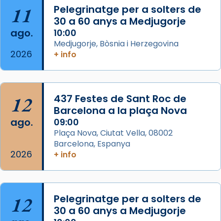
partir de l’Edat Mitjana sorgeix la tradició
11
Pelegrinatge per a solters de
que les santes Juliana (“relatiu a Júlia”) i
30 a 60 anys a Medjugorje
Semproniana (“relatiu a Semprònia =
ago.
10:00
eterna”) són deixebles seves. I l’any 1667, el
Medjugorje, Bòsnia i Herzegovina
2026
+ info
frare Joan Gaspar Roig, afirma en una obra
que les santes són filles de l’antiga Iluro.
Mataró en reivindicarà les relíq
...
Ver más
12
437 Festes de Sant Roc de
Foto
Barcelona a la plaça Nova
ago.
09:00
View on Facebook
·
Share
Plaça Nova, Ciutat Vella, 08002
Barcelona, Espanya
2026
+ info
12
Pelegrinatge per a solters de
30 a 60 anys a Medjugorje