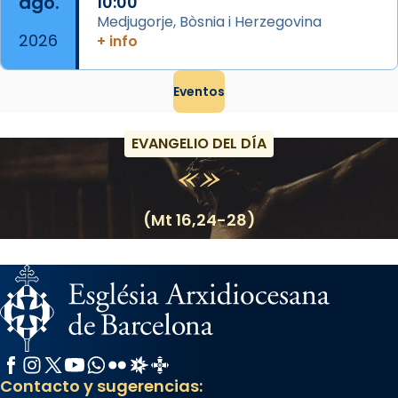
ago.
10:00
Medjugorje, Bòsnia i Herzegovina
2026
+ info
Eventos
EVANGELIO DEL DÍA
(Mt 16,24-28)
Facebook
Instagram
X / Twitter
YouTube
WhatsApp
Flickr
Radio Estel
Catalunya Cristiana
Contacto y sugerencias: