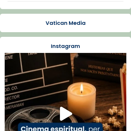
Arquebisbat de Barcelona
1 week ago
Vatican Media
La Carmina va patir depressió. Fa gairebé
dos mesos, a l'Estadi Lluís Companys, la
jove va fer arribar el seu testimoni al papa
Instagram
Lleó XIV.
Recupera l'entrevista comp
Vatican
tican News 👇
News
www.vaticannews.va/es/iglesia/news/2026-
07/carmina-historia-depresion-papa-viaje-
espana-testimoni...
Foto
View on Facebook
·
Share
Arquebisbat de Barcelona