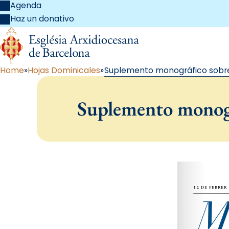
Agenda
Haz un donativo
Home
Hojas Dominicales
Suplemento monográfico sobr
Suplemento monogr