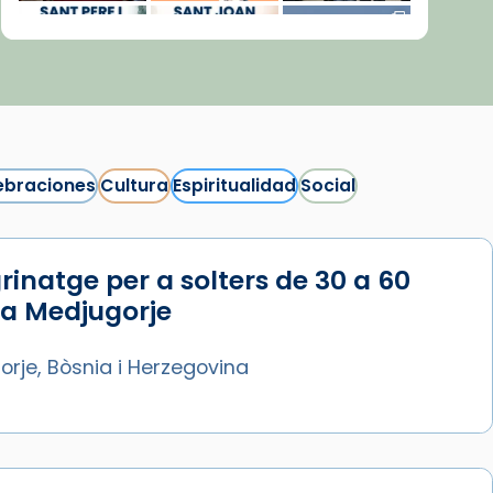
ebraciones
Cultura
Espiritualidad
Social
rinatge per a solters de 30 a 60
Síguenos en Instagram
 a Medjugorje
Cargar más...
rje, Bòsnia i Herzegovina