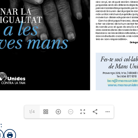
www.mansunides.org
bcn@mansunides
www.mansunides.
1/4
:
sApp
mail
Imprimir