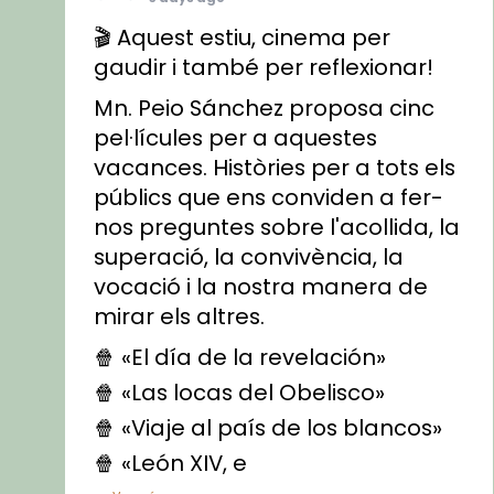
🎬 Aquest estiu, cinema per
gaudir i també per reflexionar!
Mn. Peio Sánchez proposa cinc
pel·lícules per a aquestes
vacances. Històries per a tots els
públics que ens conviden a fer-
nos preguntes sobre l'acollida, la
superació, la convivència, la
vocació i la nostra manera de
mirar els altres.
🍿 «El día de la revelación»
🍿 «Las locas del Obelisco»
🍿 «Viaje al país de los blancos»
🍿 «León XIV, e
...