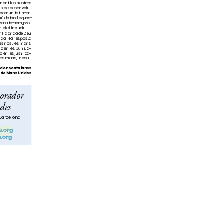
.org
org