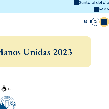
Santoral del día
SAVA
el
unya Cristiana
ES
M
Buscar
 Manos Unidas 2023