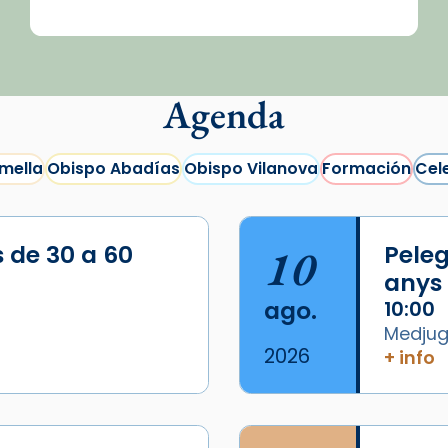
Agenda
mella
Obispo Abadías
Obispo Vilanova
Formación
Cel
s de 30 a 60
10
Peleg
anys
ago.
10:00
Medjugo
2026
+ info
/2026-