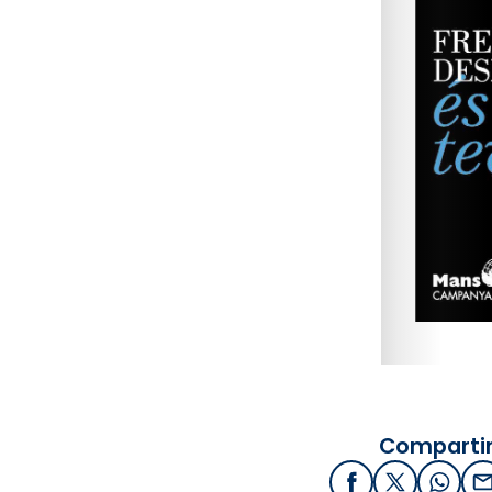
Compartir
Facebook
X / Twitter
What
E