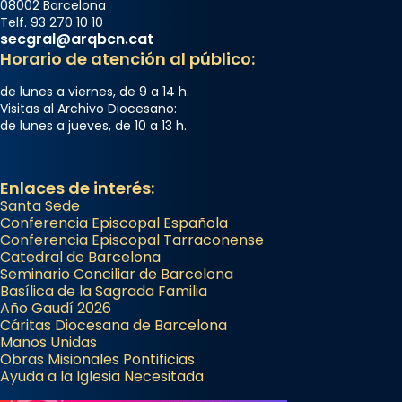
Arquebisbat de Barcelona
08002 Barcelona
Telf. 93 270 10 10
2 weeks ago
secgral@arqbcn.cat
Memòria de les santes Juliana i
Horario de atención al público:
Semproniana, verges i màrtirs.
de lunes a viernes, de 9 a 14 h.
Acompanyant la història de sant Cugat, a
Visitas al Archivo Diocesano:
de lunes a jueves, de 10 a 13 h.
partir de l’Edat Mitjana sorgeix la tradició
que les santes Juliana (“relatiu a Júlia”) i
Semproniana (“relatiu a Semprònia =
Enlaces de interés:
eterna”) són deixebles seves. I l’any 1667, el
Santa Sede
frare Joan Gaspar Roig, afirma en una obra
Conferencia Episcopal Española
Conferencia Episcopal Tarraconense
que les santes són filles de l’antiga Iluro.
Catedral de Barcelona
Mataró en reivindicarà les relíq
Seminario Conciliar de Barcelona
...
Basílica de la Sagrada Familia
Ver más
Año Gaudí 2026
Foto
Cáritas Diocesana de Barcelona
Manos Unidas
View on Facebook
·
Share
Obras Misionales Pontificias
Ayuda a la Iglesia Necesitada