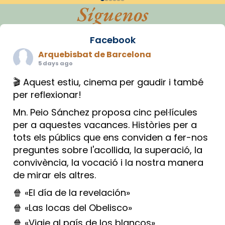
Síguenos
Facebook
Arquebisbat de Barcelona
5 days ago
🎬 Aquest estiu, cinema per gaudir i també
per reflexionar!
Mn. Peio Sánchez proposa cinc pel·lícules
per a aquestes vacances. Històries per a
tots els públics que ens conviden a fer-nos
preguntes sobre l'acollida, la superació, la
convivència, la vocació i la nostra manera
de mirar els altres.
🍿 «El día de la revelación»
🍿 «Las locas del Obelisco»
🍿 «Viaje al país de los blancos»