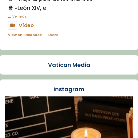
🍿 «León XIV, e
...
Ver más
Vídeo
View on Facebook
·
Share
Arquebisbat de Barcelona
2 weeks ago
Vatican Media
La Carmina va patir depressió. Fa gairebé
dos mesos, a l'Estadi Lluís Companys, la
jove va fer arribar el seu testimoni al papa
Instagram
Lleó XIV.
Recupera l'entrevista comp
Vatican
tican News 👇
News
www.vaticannews.va/es/iglesia/news/2026-
07/carmina-historia-depresion-papa-viaje-
espana-testimoni...