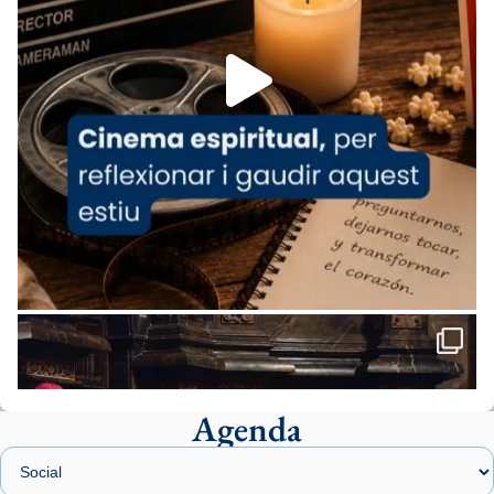
Foto
View on Facebook
·
Share
Arquebisbat de Barcelona
2 weeks ago
«Avui les santes Juliana i Semproniana ens
ajuden a alçar la mirada»
Mons. Sergi Gordo, bisbe de Tortosa, ha
presidit aquest 27 de juliol la missa de Les
Santes de Mataró.
🔗
tinyurl.com/cvu5jmbk
📸 J. Merino
Agenda
Foto
View on Facebook
·
Share