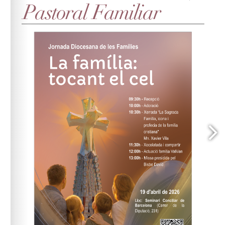
pastoral.familiar@arqbcn.cat