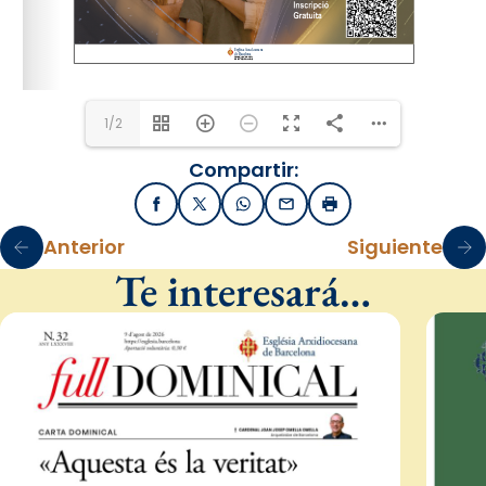
pastoral.familiar@arqbcn.cat
1/2
Compartir:
Facebook
X / Twitter
WhatsApp
Email
Imprimir
Anterior
Siguiente
Te interesará…