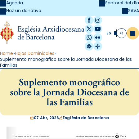
Agenda
Santoral del día
SAVA
Haz un donativo
Facebook
Instagram
X / Twitter
YouTube
ES
Me
Buscar
WhatsApp
Flickr
Radio Estel
Catalunya Cristi
Home
Hojas Dominicales
Suplemento monográfico sobre la Jornada Diocesana de las
Familias
Suplemento monográfico
sobre la Jornada Diocesana de
las Familias
07 Abr, 2026
Església de Barcelona