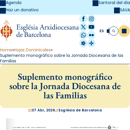
Agenda
Santoral del día
SAVA
Haz un donativo
Facebook
Instagram
X / Twitter
YouTube
ES
Me
Buscar
WhatsApp
Flickr
Radio Estel
Catalunya Cristi
Home
Hojas Dominicales
Suplemento monográfico sobre la Jornada Diocesana de las
Familias
Suplemento monográfico
sobre la Jornada Diocesana de
las Familias
07 Abr, 2026
Església de Barcelona