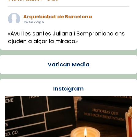
Arquebisbat de Barcelona
1 week ago
«Avui les santes Juliana i Semproniana ens
ajuden a alçar la mirada»
Mons. Sergi Gordo, bisbe de Tortosa, ha
presidit aquest 27 de juliol la missa de Les
Vatican Media
Santes de Mataró.
🔗
tinyurl.com/cvu5jmbk
📸 J. Merino
Instagram
Foto
View on Facebook
·
Share
Arquebisbat de Barcelona
is at Catedral
de Barcelona.
1 week ago