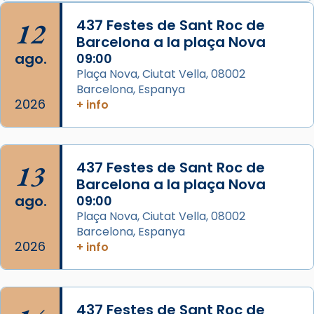
Semproniana, verges i màrtirs.
12
437 Festes de Sant Roc de
Barcelona a la plaça Nova
Acompanyant la història de sant Cugat, a
ago.
09:00
partir de l’Edat Mitjana sorgeix la tradició
Plaça Nova, Ciutat Vella, 08002
que les santes Juliana (“relatiu a Júlia”) i
Barcelona, Espanya
Semproniana (“relatiu a Semprònia =
2026
+ info
eterna”) són deixebles seves. I l’any 1667, el
frare Joan Gaspar Roig, afirma en una obra
que les santes són filles de l’antiga Iluro.
Mataró en reivindicarà les relíq
13
437 Festes de Sant Roc de
...
Barcelona a la plaça Nova
Ver más
ago.
09:00
Foto
Plaça Nova, Ciutat Vella, 08002
View on Facebook
·
Share
Barcelona, Espanya
2026
+ info
Arquebisbat de Barcelona
2 weeks ago
Jaume, fill de Zebedeu, és juntament amb el
437 Festes de Sant Roc de