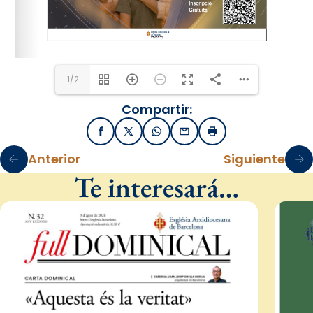
pastoral.familiar@arqbcn.cat
1/2
Compartir:
Facebook
X / Twitter
WhatsApp
Email
Imprimir
Anterior
Siguiente
Te interesará…