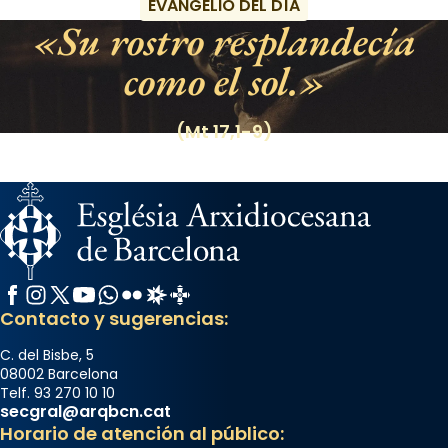
EVANGELIO DEL DÍA
Su rostro resplandecía
como el sol.
(Mt 17,1-9)
Facebook
Instagram
X / Twitter
YouTube
WhatsApp
Flickr
Radio Estel
Catalunya Cristiana
Contacto y sugerencias:
C. del Bisbe, 5
08002 Barcelona
Telf. 93 270 10 10
secgral@arqbcn.cat
Horario de atención al público: