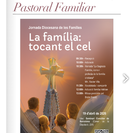
pastoral.familiar@arqbcn.cat