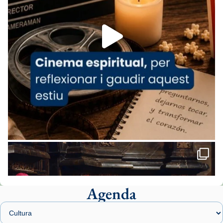
Aquest dilluns, 27 de juliol, ha tingut lloc la
missa d’acció de gràcies en agraïment al
comitè organitzador de la visita apostòlica
del Sant Pare Lleó XIV a Barcelona, i als
col·laboradors, a la Catedral de Barcelona.
L’arquebisbe de Barcelona, el cardenal Joan
Josep Omella, ha presidit la missa i l’ha
concelebrat el bisbe auxiliar de Barcelona,
Mons. David Abadías.
📸 Dr. G. Simón
Foto
View on Facebook
·
Share
Agenda
Arquebisbat de Barcelona
1 week ago
Memòria de les santes Juliana i