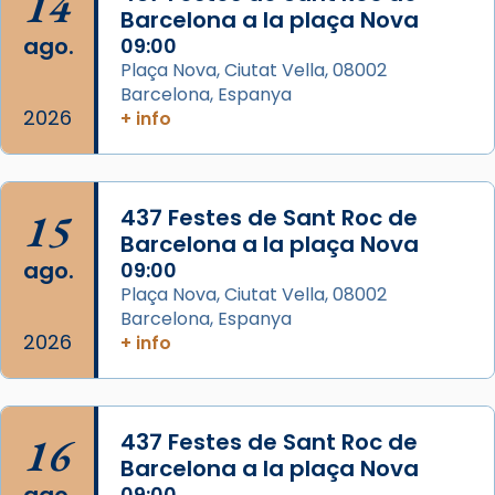
14
seu germà Joan i Pere un dels que
Barcelona a la plaça Nova
acompanyava més de prop Jesús.
ago.
09:00
Plaça Nova, Ciutat Vella, 08002
Segons el llibre dels Fets (12,2) fou el primer
Barcelona, Espanya
apòstol màrtir, decapitat a Jerusalem per
2026
+ info
Herodes Agripa (vers l'any 44).
Patró de Galícia, després de les invasions
musulmanes fou venerat com a patró dels
15
437 Festes de Sant Roc de
Regnes castellans i més tard de tota
Barcelona a la plaça Nova
Espanya.
ago.
09:00
El seu sepulcre a Compostela fou un g
Plaça Nova, Ciutat Vella, 08002
Barcelona, Espanya
...
Ver más
2026
+ info
Foto
View on Facebook
·
Share
16
437 Festes de Sant Roc de
Barcelona a la plaça Nova
09:00