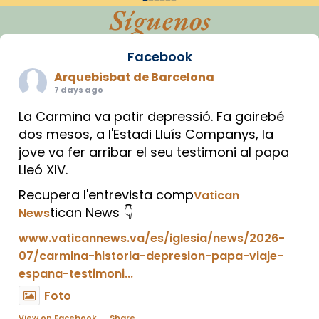
Síguenos
Facebook
Arquebisbat de Barcelona
7 days ago
La Carmina va patir depressió. Fa gairebé
dos mesos, a l'Estadi Lluís Companys, la
jove va fer arribar el seu testimoni al papa
Lleó XIV.
Recupera l'entrevista comp
Vatican
tican News 👇
News
www.vaticannews.va/es/iglesia/news/2026-
07/carmina-historia-depresion-papa-viaje-
espana-testimoni...
Foto
View on Facebook
·
Share