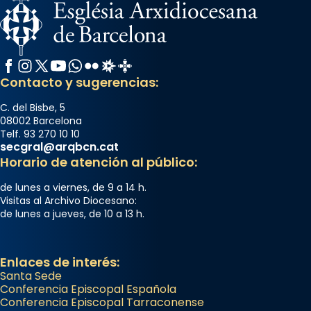
Facebook
Instagram
X / Twitter
YouTube
WhatsApp
Flickr
Radio Estel
Catalunya Cristiana
Contacto y sugerencias:
C. del Bisbe, 5
08002 Barcelona
Telf. 93 270 10 10
secgral@arqbcn.cat
Horario de atención al público:
de lunes a viernes, de 9 a 14 h.
Visitas al Archivo Diocesano:
de lunes a jueves, de 10 a 13 h.
Enlaces de interés:
Santa Sede
Conferencia Episcopal Española
Conferencia Episcopal Tarraconense