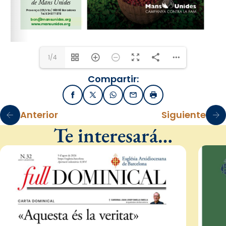
bcn@mansunides.org
www.mansunides.org
1/4
Compartir:
Facebook
X / Twitter
WhatsApp
Email
Imprimir
Anterior
Siguiente
Te interesará…