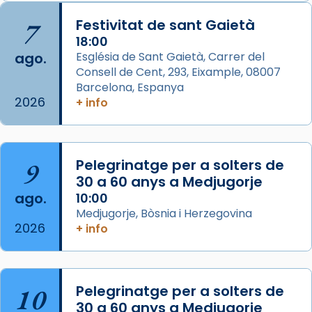
Arquebisbat de Barcelona
is at Catedral
7
Festivitat de sant Gaietà
de Barcelona.
2 weeks ago
18:00
ago.
Església de Sant Gaietà, Carrer del
Aquest dilluns, 27 de juliol, ha tingut lloc la
Consell de Cent, 293, Eixample, 08007
missa d’acció de gràcies en agraïment al
Barcelona, Espanya
comitè organitzador de la visita apostòlica
2026
+ info
del Sant Pare Lleó XIV a Barcelona, i als
col·laboradors, a la Catedral de Barcelona.
L’arquebisbe de Barcelona, el cardenal Joan
9
Pelegrinatge per a solters de
Josep Omella, ha presidit la missa i l’ha
30 a 60 anys a Medjugorje
concelebrat el bisbe auxiliar de Barcelona,
ago.
10:00
Mons. David Abadías.
Medjugorje, Bòsnia i Herzegovina
2026
+ info
📸 Dr. G. Simón
Foto
View on Facebook
·
Share
10
Pelegrinatge per a solters de
30 a 60 anys a Medjugorje