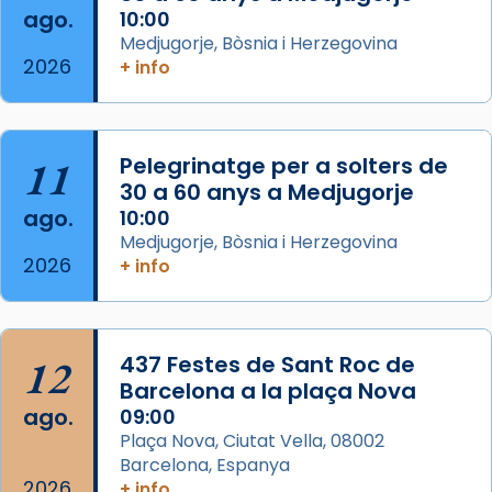
Arquebisbat de Barcelona
ago.
10:00
2 weeks ago
Medjugorje, Bòsnia i Herzegovina
2026
Memòria de les santes Juliana i
+ info
Semproniana, verges i màrtirs.
Acompanyant la història de sant Cugat, a
partir de l’Edat Mitjana sorgeix la tradició
11
Pelegrinatge per a solters de
que les santes Juliana (“relatiu a Júlia”) i
30 a 60 anys a Medjugorje
Semproniana (“relatiu a Semprònia =
ago.
10:00
eterna”) són deixebles seves. I l’any 1667, el
Medjugorje, Bòsnia i Herzegovina
2026
+ info
frare Joan Gaspar Roig, afirma en una obra
que les santes són filles de l’antiga Iluro.
Mataró en reivindicarà les relíq
...
Ver más
12
437 Festes de Sant Roc de
Foto
Barcelona a la plaça Nova
ago.
09:00
View on Facebook
·
Share
Plaça Nova, Ciutat Vella, 08002
Barcelona, Espanya
2026
+ info