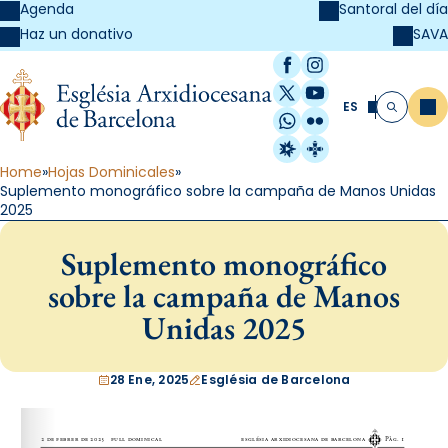
Agenda
Santoral del día
SAVA
Haz un donativo
Facebook
Instagram
X / Twitter
YouTube
ES
Me
Buscar
WhatsApp
Flickr
Radio Estel
Catalunya Cristi
Home
Hojas Dominicales
Suplemento monográfico sobre la campaña de Manos Unidas
2025
Suplemento monográfico
sobre la campaña de Manos
Unidas 2025
28 Ene, 2025
Església de Barcelona