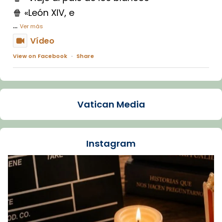
🍿 «León XIV, e
...
Ver más
Vídeo
View on Facebook
·
Share
Arquebisbat de Barcelona
1 week ago
Vatican Media
La Carmina va patir depressió. Fa gairebé
dos mesos, a l'Estadi Lluís Companys, la
jove va fer arribar el seu testimoni al papa
Instagram
Lleó XIV.
Recupera l'entrevista comp
Vatican
tican News 👇
News
www.vaticannews.va/es/iglesia/news/2026-
07/carmina-historia-depresion-papa-viaje-
espana-testimoni...