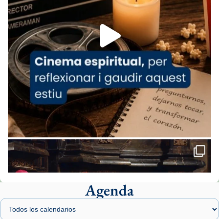
Foto
View on Facebook
·
Share
Arquebisbat de Barcelona
1 week ago
«Avui les santes Juliana i Semproniana ens
ajuden a alçar la mirada»
Mons. Sergi Gordo, bisbe de Tortosa, ha
presidit aquest 27 de juliol la missa de Les
Santes de Mataró.
🔗
tinyurl.com/cvu5jmbk
📸 J. Merino
Agenda
Foto
View on Facebook
·
Share