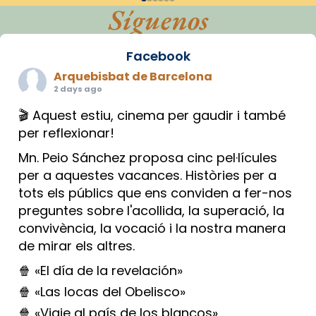
Síguenos
Facebook
Arquebisbat de Barcelona
2 days ago
🎬 Aquest estiu, cinema per gaudir i també
per reflexionar!
Mn. Peio Sánchez proposa cinc pel·lícules
per a aquestes vacances. Històries per a
tots els públics que ens conviden a fer-nos
preguntes sobre l'acollida, la superació, la
convivència, la vocació i la nostra manera
de mirar els altres.
🍿 «El día de la revelación»
🍿 «Las locas del Obelisco»
🍿 «Viaje al país de los blancos»