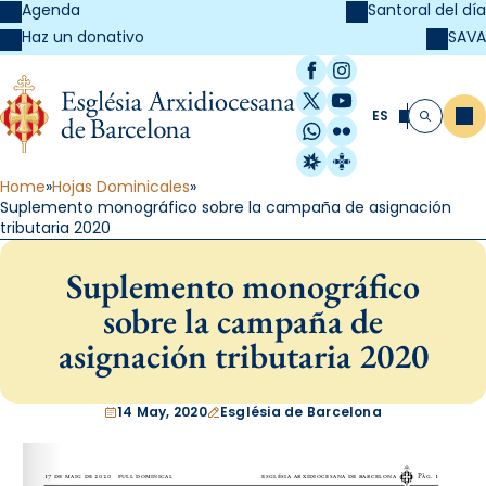
Agenda
Santoral del día
SAVA
Haz un donativo
Facebook
Instagram
X / Twitter
YouTube
ES
Me
Buscar
WhatsApp
Flickr
Radio Estel
Catalunya Cristi
Home
Hojas Dominicales
Suplemento monográfico sobre la campaña de asignación
tributaria 2020
Suplemento monográfico
sobre la campaña de
asignación tributaria 2020
14 May, 2020
Església de Barcelona