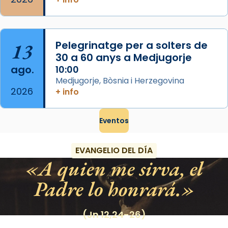
13
Pelegrinatge per a solters de
30 a 60 anys a Medjugorje
ago.
10:00
Medjugorje, Bòsnia i Herzegovina
2026
+ info
Eventos
EVANGELIO DEL DÍA
A quien me sirva, el
Padre lo honrará.
(Jn 12,24-26)