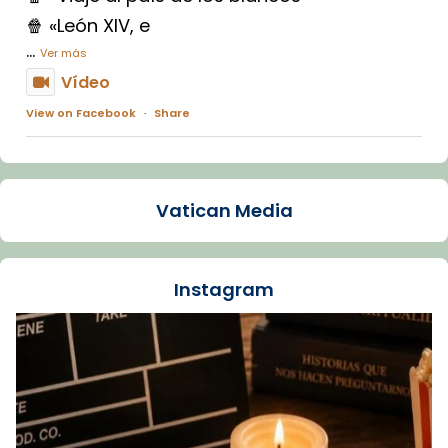
🍿 «León XIV, e
...
Ver más
Vídeo
View on Facebook
·
Share
Arquebisbat de Barcelona
2 weeks ago
Vatican Media
La Carmina va patir depressió. Fa gairebé
dos mesos, a l'Estadi Lluís Companys, la
jove va fer arribar el seu testimoni al papa
Instagram
Lleó XIV.
Recupera l'entrevista comp
Vatican
tican News 👇
News
www.vaticannews.va/es/iglesia/news/2026-
07/carmina-historia-depresion-papa-viaje-
espana-testimoni...