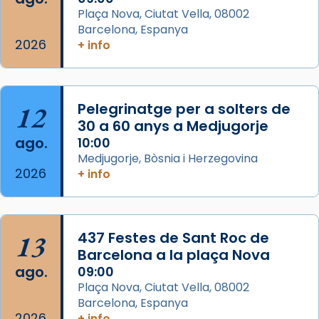
Arquebisbat de Barcelona
Plaça Nova, Ciutat Vella, 08002
2 weeks ago
Barcelona, Espanya
Memòria de les santes Juliana i
2026
+ info
Semproniana, verges i màrtirs.
Acompanyant la història de sant Cugat, a
partir de l’Edat Mitjana sorgeix la tradició
12
Pelegrinatge per a solters de
que les santes Juliana (“relatiu a Júlia”) i
30 a 60 anys a Medjugorje
Semproniana (“relatiu a Semprònia =
ago.
10:00
eterna”) són deixebles seves. I l’any 1667, el
Medjugorje, Bòsnia i Herzegovina
2026
frare Joan Gaspar Roig, afirma en una obra
+ info
que les santes són filles de l’antiga Iluro.
Mataró en reivindicarà les relíq
...
Ver más
13
437 Festes de Sant Roc de
Foto
Barcelona a la plaça Nova
ago.
09:00
View on Facebook
·
Share
Plaça Nova, Ciutat Vella, 08002
Barcelona, Espanya
2026
+ info