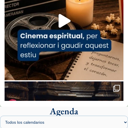
Foto
View on Facebook
·
Share
Arquebisbat de Barcelona
2 weeks ago
«Avui les santes Juliana i Semproniana ens
ajuden a alçar la mirada»
Mons. Sergi Gordo, bisbe de Tortosa, ha
presidit aquest 27 de juliol la missa de Les
Santes de Mataró.
🔗
tinyurl.com/cvu5jmbk
📸 J. Merino
Agenda
Foto
View on Facebook
·
Share