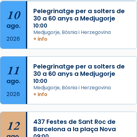
Arquebisbat de Barcelona
is at Catedral
10
Pelegrinatge per a solters de
de Barcelona.
30 a 60 anys a Medjugorje
2 weeks ago
ago.
10:00
Aquest dilluns, 27 de juliol, ha tingut lloc la
Medjugorje, Bòsnia i Herzegovina
missa d’acció de gràcies en agraïment al
2026
+ info
comitè organitzador de la visita apostòlica
del Sant Pare Lleó XIV a Barcelona, i als
col·laboradors, a la Catedral de Barcelona.
11
Pelegrinatge per a solters de
L’arquebisbe de Barcelona, el cardenal Joan
30 a 60 anys a Medjugorje
Josep Omella, ha presidit la missa i l’ha
ago.
10:00
concelebrat el bisbe auxiliar de Barcelona,
Medjugorje, Bòsnia i Herzegovina
Mons. David Abadías.
2026
+ info
📸 Dr. G. Simón
Foto
12
437 Festes de Sant Roc de
View on Facebook
·
Share
Barcelona a la plaça Nova
ago.
09:00