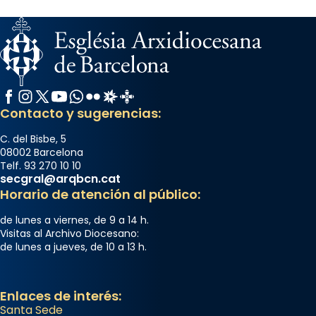
Facebook
Instagram
X / Twitter
YouTube
WhatsApp
Flickr
Radio Estel
Catalunya Cristiana
Contacto y sugerencias:
C. del Bisbe, 5
08002 Barcelona
Telf. 93 270 10 10
secgral@arqbcn.cat
Horario de atención al público:
de lunes a viernes, de 9 a 14 h.
Visitas al Archivo Diocesano:
de lunes a jueves, de 10 a 13 h.
Enlaces de interés:
Santa Sede