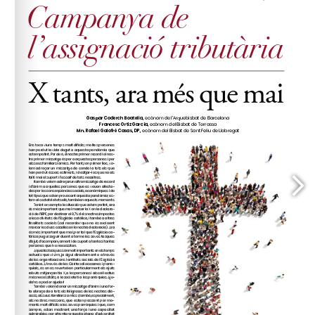
www.donoamiiglesia.es
difunts@arqbcn.cat
seus difunts, enviant el nom i cognoms a 
, abans de 