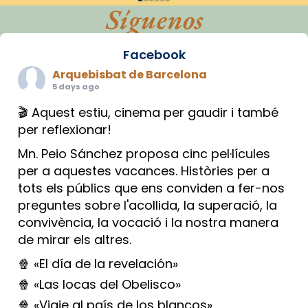
Síguenos
Facebook
Arquebisbat de Barcelona
5 days ago
🎬 Aquest estiu, cinema per gaudir i també
per reflexionar!
Mn. Peio Sánchez proposa cinc pel·lícules
per a aquestes vacances. Històries per a
tots els públics que ens conviden a fer-nos
preguntes sobre l'acollida, la superació, la
convivència, la vocació i la nostra manera
de mirar els altres.
🍿 «El día de la revelación»
🍿 «Las locas del Obelisco»
🍿 «Viaje al país de los blancos»