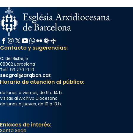
Facebook
Instagram
X / Twitter
YouTube
WhatsApp
Flickr
Radio Estel
Catalunya Cristiana
Contacto y sugerencias:
C. del Bisbe, 5
08002 Barcelona
Telf. 93 270 10 10
secgral@arqbcn.cat
Horario de atención al público:
de lunes a viernes, de 9 a 14 h.
Visitas al Archivo Diocesano:
de lunes a jueves, de 10 a 13 h.
Enlaces de interés:
Santa Sede