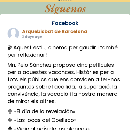
Síguenos
Facebook
Arquebisbat de Barcelona
3 days ago
🎬 Aquest estiu, cinema per gaudir i també
per reflexionar!
Mn. Peio Sánchez proposa cinc pel·lícules
per a aquestes vacances. Històries per a
tots els públics que ens conviden a fer-nos
preguntes sobre l'acollida, la superació, la
convivència, la vocació i la nostra manera
de mirar els altres.
🍿 «El día de la revelación»
🍿 «Las locas del Obelisco»
🍿 «Viaje al país de los blancos»