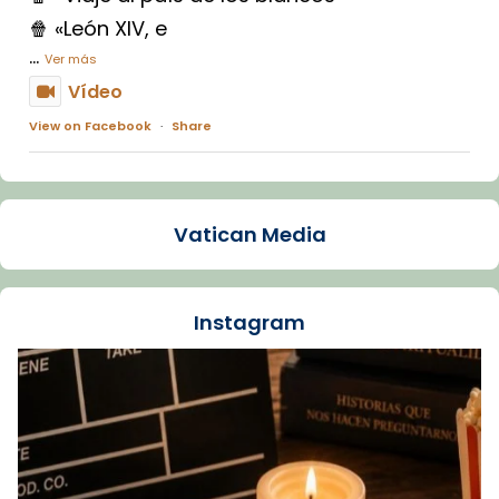
🍿 «León XIV, e
...
Ver más
Vídeo
View on Facebook
·
Share
Arquebisbat de Barcelona
1 week ago
Vatican Media
La Carmina va patir depressió. Fa gairebé
dos mesos, a l'Estadi Lluís Companys, la
jove va fer arribar el seu testimoni al papa
Instagram
Lleó XIV.
Recupera l'entrevista comp
Vatican
tican News 👇
News
www.vaticannews.va/es/iglesia/news/2026-
07/carmina-historia-depresion-papa-viaje-
espana-testimoni...