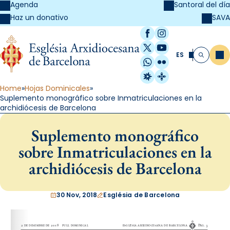
Agenda
Santoral del día
SAVA
Haz un donativo
Facebook
Instagram
X / Twitter
YouTube
ES
Me
Buscar
WhatsApp
Flickr
Radio Estel
Catalunya Cristi
Home
Hojas Dominicales
Suplemento monográfico sobre Inmatriculaciones en la
archidiócesis de Barcelona
Suplemento monográfico
sobre Inmatriculaciones en la
archidiócesis de Barcelona
30 Nov, 2018
Església de Barcelona