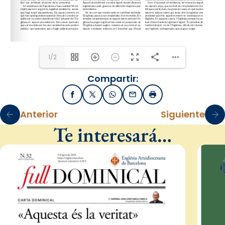
1/2
Compartir:
Facebook
X / Twitter
WhatsApp
Email
Imprimir
Anterior
Siguiente
Te interesará…