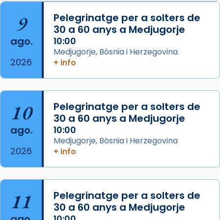
Arquebisbat de Barcelona
is at Catedral
9
Pelegrinatge per a solters de
de Barcelona.
30 a 60 anys a Medjugorje
2 weeks ago
ago.
10:00
Aquest dilluns, 27 de juliol, ha tingut lloc la
Medjugorje, Bòsnia i Herzegovina
missa d’acció de gràcies en agraïment al
2026
+ info
comitè organitzador de la visita apostòlica
del Sant Pare Lleó XIV a Barcelona, i als
col·laboradors, a la Catedral de Barcelona.
10
Pelegrinatge per a solters de
L’arquebisbe de Barcelona, el cardenal Joan
30 a 60 anys a Medjugorje
Josep Omella, ha presidit la missa i l’ha
ago.
10:00
concelebrat el bisbe auxiliar de Barcelona,
Medjugorje, Bòsnia i Herzegovina
Mons. David Abadías.
2026
+ info
📸 Dr. G. Simón
Foto
11
Pelegrinatge per a solters de
View on Facebook
·
Share
30 a 60 anys a Medjugorje
ago.
10:00