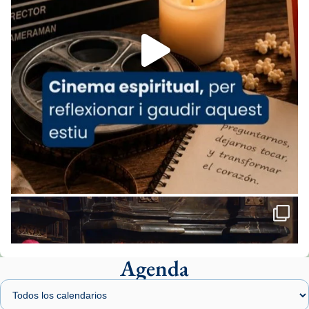
Foto
View on Facebook
·
Share
Arquebisbat de Barcelona
2 weeks ago
«Avui les santes Juliana i Semproniana ens
ajuden a alçar la mirada»
Mons. Sergi Gordo, bisbe de Tortosa, ha
presidit aquest 27 de juliol la missa de Les
Santes de Mataró.
🔗
tinyurl.com/cvu5jmbk
📸 J. Merino
Agenda
Foto
View on Facebook
·
Share