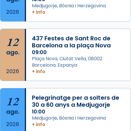
Arquebisbat de Barcelona
Medjugorje, Bòsnia i Herzegovina
2 weeks ago
2026
+ info
Memòria de les santes Juliana i
Semproniana, verges i màrtirs.
Acompanyant la història de sant Cugat, a
12
437 Festes de Sant Roc de
partir de l’Edat Mitjana sorgeix la tradició
Barcelona a la plaça Nova
que les santes Juliana (“relatiu a Júlia”) i
ago.
09:00
Semproniana (“relatiu a Semprònia =
Plaça Nova, Ciutat Vella, 08002
eterna”) són deixebles seves. I l’any 1667, el
Barcelona, Espanya
2026
frare Joan Gaspar Roig, afirma en una obra
+ info
que les santes són filles de l’antiga Iluro.
Mataró en reivindicarà les relíq
...
Ver más
12
Pelegrinatge per a solters de
Foto
30 a 60 anys a Medjugorje
ago.
10:00
View on Facebook
·
Share
Medjugorje, Bòsnia i Herzegovina
2026
+ info