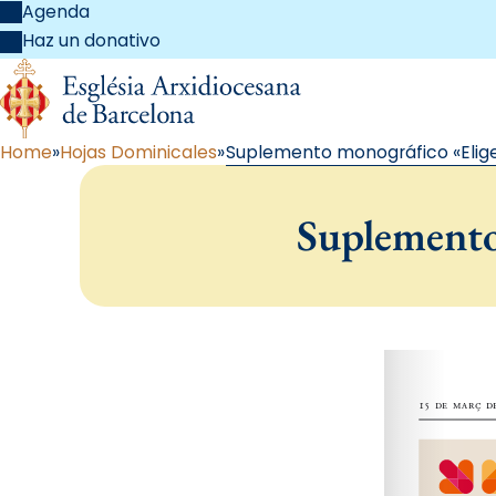
Agenda
Haz un donativo
Home
Hojas Dominicales
Suplemento monográfico «Elige
Suplemento