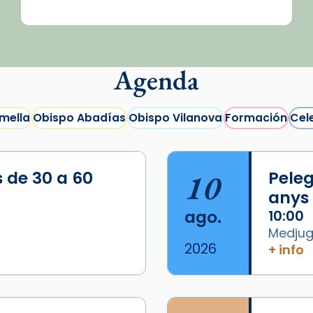
Agenda
mella
Obispo Abadías
Obispo Vilanova
Formación
Cel
s de 30 a 60
10
Peleg
anys
ago.
10:00
Medjugo
2026
+ info
/2026-