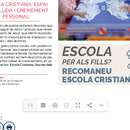
1/4
:
sApp
mail
Imprimir