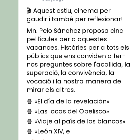
🎬 Aquest estiu, cinema per
gaudir i també per reflexionar!
Mn. Peio Sánchez proposa cinc
pel·lícules per a aquestes
vacances. Històries per a tots els
públics que ens conviden a fer-
nos preguntes sobre l'acollida, la
superació, la convivència, la
vocació i la nostra manera de
mirar els altres.
🍿 «El día de la revelación»
🍿 «Las locas del Obelisco»
🍿 «Viaje al país de los blancos»
🍿 «León XIV, e
...