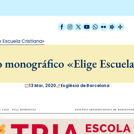
Facebook
Instagram
X / Twitter
YouTube
WhatsApp
Flickr
Radio Est
Catal
 Escuela Cristiana»
 monográfico «Elige Escuela
13 Mar, 2020
Església de Barcelona