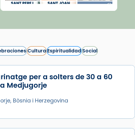
ebraciones
Cultura
Espiritualidad
Social
rinatge per a solters de 30 a 60
Síguenos en Instagram
 a Medjugorje
Cargar más...
rje, Bòsnia i Herzegovina