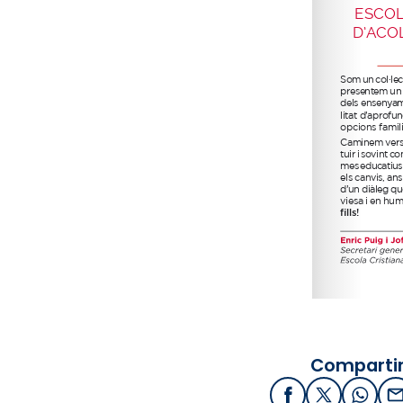
Compartir
Facebook
X / Twitter
What
E