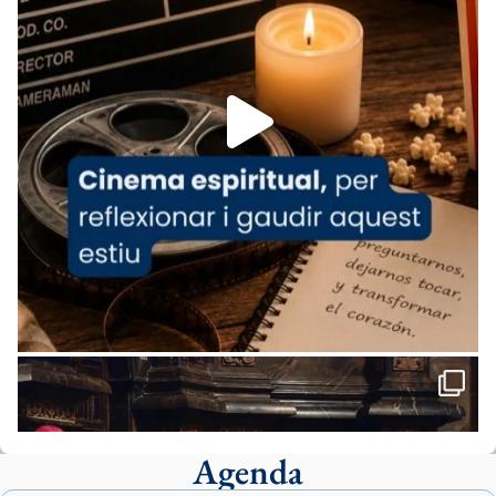
07/carmina-historia-depresion-papa-viaje-
espana-testimoni...
Foto
View on Facebook
·
Share
Arquebisbat de Barcelona
2 weeks ago
«Avui les santes Juliana i Semproniana ens
ajuden a alçar la mirada»
Mons. Sergi Gordo, bisbe de Tortosa, ha
presidit aquest 27 de juliol la missa de Les
Santes de Mataró.
🔗
tinyurl.com/cvu5jmbk
📸 J. Merino
Agenda
Foto