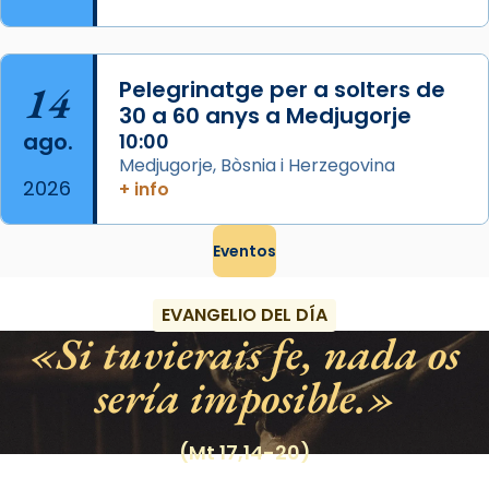
14
Pelegrinatge per a solters de
30 a 60 anys a Medjugorje
ago.
10:00
Medjugorje, Bòsnia i Herzegovina
2026
+ info
Eventos
EVANGELIO DEL DÍA
Si tuvierais fe, nada os
sería imposible.
(Mt 17,14-20)