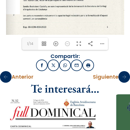
1/14
Compartir:
Facebook
X / Twitter
WhatsApp
Email
Imprimir
Anterior
Siguiente
Te interesará…