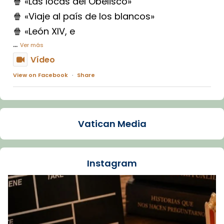
🍿 «Las locas del Obelisco»
🍿 «Viaje al país de los blancos»
🍿 «León XIV, e
...
Ver más
Vídeo
View on Facebook
·
Share
Arquebisbat de Barcelona
1 week ago
Vatican Media
La Carmina va patir depressió. Fa gairebé
dos mesos, a l'Estadi Lluís Companys, la
jove va fer arribar el seu testimoni al papa
Instagram
Lleó XIV.
Recupera l'entrevista comp
Vatican
tican News 👇
News
www.vaticannews.va/es/iglesia/news/2026-