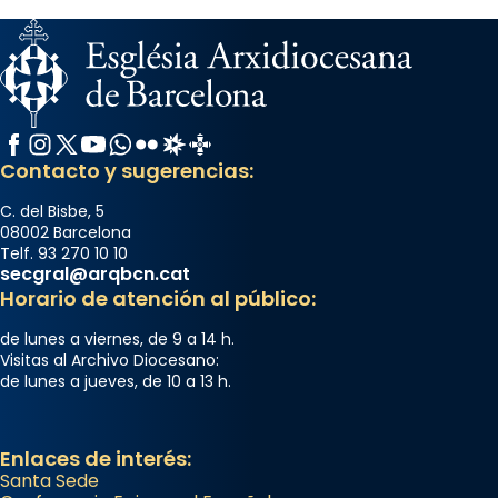
Facebook
Instagram
X / Twitter
YouTube
WhatsApp
Flickr
Radio Estel
Catalunya Cristiana
Contacto y sugerencias:
C. del Bisbe, 5
08002 Barcelona
Telf. 93 270 10 10
secgral@arqbcn.cat
Horario de atención al público:
de lunes a viernes, de 9 a 14 h.
Visitas al Archivo Diocesano:
de lunes a jueves, de 10 a 13 h.
Enlaces de interés:
Santa Sede