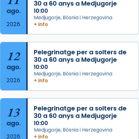
30 a 60 anys a Medjugorje
ago.
10:00
Arquebisbat de Barcelona
Medjugorje, Bòsnia i Herzegovina
2 weeks ago
2026
+ info
Memòria de les santes Juliana i
Semproniana, verges i màrtirs.
Acompanyant la història de sant Cugat, a
12
Pelegrinatge per a solters de
partir de l’Edat Mitjana sorgeix la tradició
30 a 60 anys a Medjugorje
que les santes Juliana (“relatiu a Júlia”) i
ago.
10:00
Semproniana (“relatiu a Semprònia =
Medjugorje, Bòsnia i Herzegovina
eterna”) són deixebles seves. I l’any 1667, el
2026
+ info
frare Joan Gaspar Roig, afirma en una obra
que les santes són filles de l’antiga Iluro.
Mataró en reivindicarà les relíq
13
Pelegrinatge per a solters de
...
Ver más
30 a 60 anys a Medjugorje
Foto
ago.
10:00
Medjugorje, Bòsnia i Herzegovina
View on Facebook
·
Share
2026
+ info