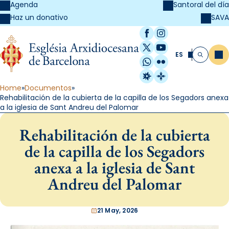
Agenda
Santoral del día
SAVA
Haz un donativo
Facebook
Instagram
X / Twitter
YouTube
ES
Me
Buscar
WhatsApp
Flickr
Radio Estel
Catalunya Cristi
Home
Documentos
Rehabilitación de la cubierta de la capilla de los Segadors anexa
a la iglesia de Sant Andreu del Palomar
Rehabilitación de la cubierta
de la capilla de los Segadors
anexa a la iglesia de Sant
Andreu del Palomar
21 May, 2026